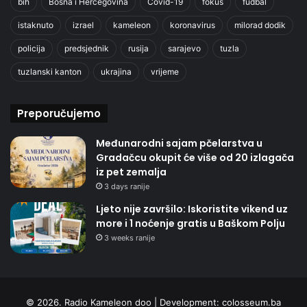
bih
Bosna i Hercegovina
Covid-19
fokus
fudbal
istaknuto
izrael
kameleon
koronavirus
milorad dodik
policija
predsjednik
rusija
sarajevo
tuzla
tuzlanski kanton
ukrajina
vrijeme
Preporučujemo
Međunarodni sajam pčelarstva u
Gradačcu okupit će više od 20 izlagača
iz pet zemalja
3 days ranije
Ljeto nije završilo: Iskoristite vikend uz
more i 1 noćenje gratis u Baškom Polju
3 weeks ranije
© 2026. Radio Kameleon doo | Development:
colosseum.ba