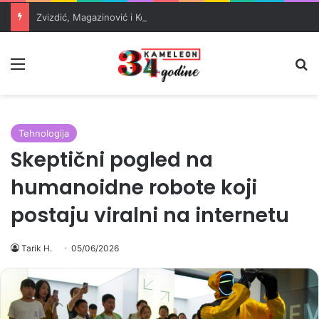
Zvizdić, Magazinović i Kojović traže poseban status za Memorijalni centar Srebrenica
Meni
Pr
Tehnologija
Skeptični pogled na
humanoidne robote koji
postaju viralni na internetu
Tarik H.
05/06/2026