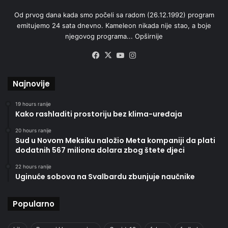
Od prvog dana kada smo počeli sa radom (26.12.1992) program
emitujemo 24 sata dnevno. Kameleon nikada nije stao, a boje
njegovog programa...
Opširnije
Facebook
X
YouTube
Instagram
Najnovije
19 hours ranije
Kako rashladiti prostoriju bez klima-uređaja
20 hours ranije
Sud u Novom Meksiku naložio Meta kompaniji da plati
dodatnih 567 miliona dolara zbog štete djeci
22 hours ranije
Uginuće sobova na Svalbardu zbunjuje naučnike
Popularno