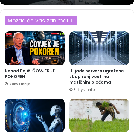
Možda će Vas zanimati i:
Nenad Pejić: ČOVJEK JE
Hiljade servera ugrožene
POKOREN
zbog ranjivosti na
matičnim pločama
3 days ranije
3 days ranije