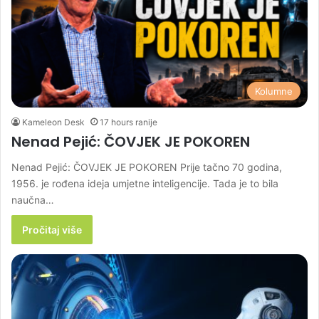
Kolumne
Kameleon Desk
17 hours ranije
Nenad Pejić: ČOVJEK JE POKOREN
Nenad Pejić: ČOVJEK JE POKOREN Prije tačno 70 godina,
1956. je rođena ideja umjetne inteligencije. Tada je to bila
naučna…
Pročitaj više