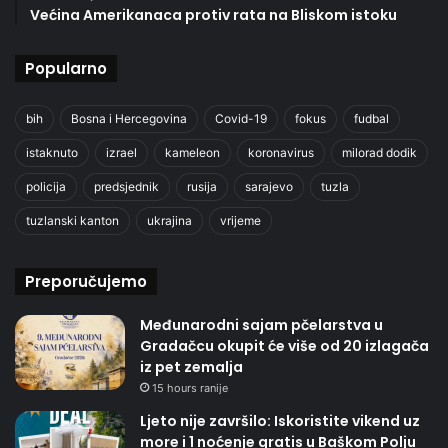
Većina Amerikanaca protiv rata na Bliskom istoku
Popularno
bih
Bosna i Hercegovina
Covid-19
fokus
fudbal
istaknuto
izrael
kameleon
koronavirus
milorad dodik
policija
predsjednik
rusija
sarajevo
tuzla
tuzlanski kanton
ukrajina
vrijeme
Preporučujemo
Međunarodni sajam pčelarstva u
Gradačcu okupit će više od 20 izlagača
iz pet zemalja
15 hours ranije
Ljeto nije završilo: Iskoristite vikend uz
more i 1 noćenje gratis u Baškom Polju