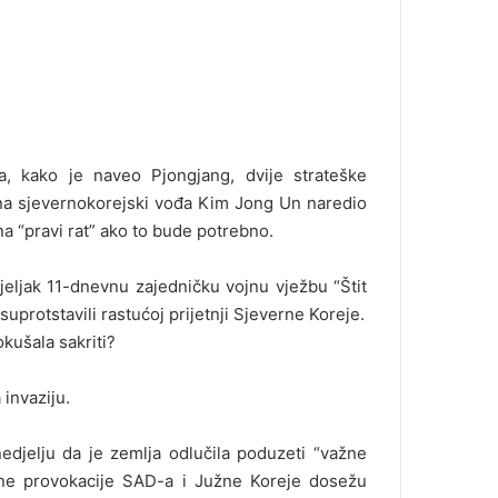
a, kako je naveo Pjongjang, dvije strateške
ana sjevernokorejski vođa Kim Jong Un naredio
na “pravi rat” ako to bude potrebno.
ljak 11-dnevnu zajedničku vojnu vježbu “Štit
protstavili rastućoj prijetnji Sjeverne Koreje.
okušala sakriti?
 invaziju.
edjelju da je zemlja odlučila poduzeti “važne
atne provokacije SAD-a i Južne Koreje dosežu