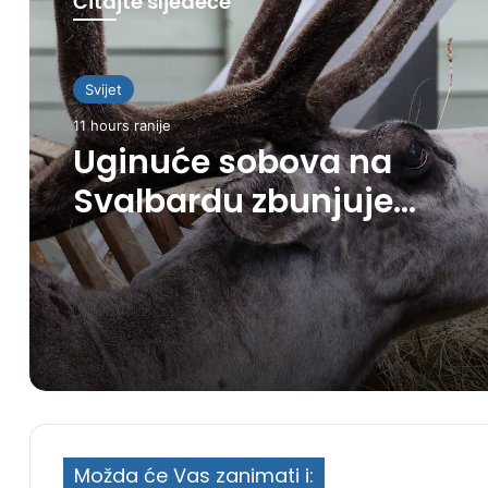
Čitajte sljedeće
Svijet
11 hours ranije
Uginuće sobova na
Svalbardu zbunjuje
naučnike
Možda će Vas zanimati i: