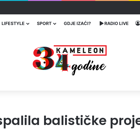
ć traže poseban status za Memorijalni centar Srebrenica
LIFESTYLE
SPORT
GDJE IZAĆI?
RADIO LIVE
palila balističke proj