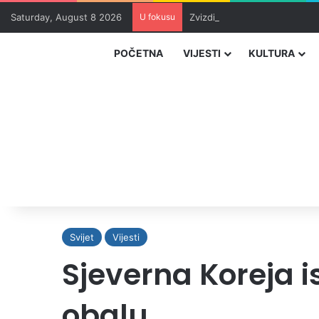
Saturday, August 8 2026
U fokusu
Zvizdić, Magazinović i Kojovi
POČETNA
VIJESTI
KULTURA
Svijet
Vijesti
Sjeverna Koreja is
obalu