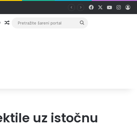
Facebook
X
YouTube
Instag
Pri
Prijava
Random članak
Pretražite
šareni
portal
ektile uz istočnu