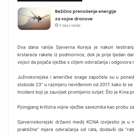
Bežično prenošenje energije
za vojne dronove
3 days ranije
Dva dana ranije Sjeverna Koreja je nakon testiranj
krstareće rakete iz podmornice, dok je prije tjedan d
vojsci da pojača vježbe s ciljem odvraćanja i odgovora 
Južnokorejske i američke snage započele su u ponedje
slobode 23” u razmjeru neviđenom od 2017. kako bi se su
Incident koji je zauvijek promijenio svijet: Što je Kina p
Pjongjang kritizira vojne vježbe saveznika kao probu za
Sjevernokorejski državni medij KCNA izvijestio je u n
praktične” mjere odvraćanja od rata, dodavši da “r