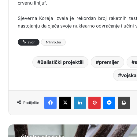
crvenu liniju”.
Sjeverna Koreja izvela je rekordan broj raketnih test
nastojanju da ojača svoje nuklearno odvraćanje i učini 
Izvor
N1info.ba
Balistički projektili
premijer
s
vojska
Facebook
X
LinkedIn
Pinterest
Messenger
Print
Podijelite