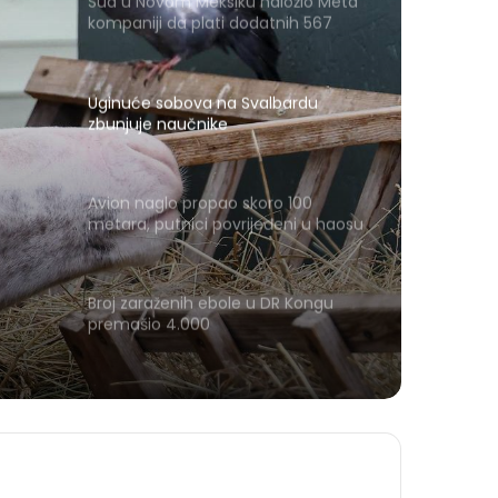
Sud u Novom Meksiku naložio Meta
kompaniji da plati dodatnih 567
miliona dolara zbog štete djeci
Uginuće sobova na Svalbardu
zbunjuje naučnike
Avion naglo propao skoro 100
metara, putnici povrijeđeni u haosu
Broj zaraženih ebole u DR Kongu
premašio 4.000