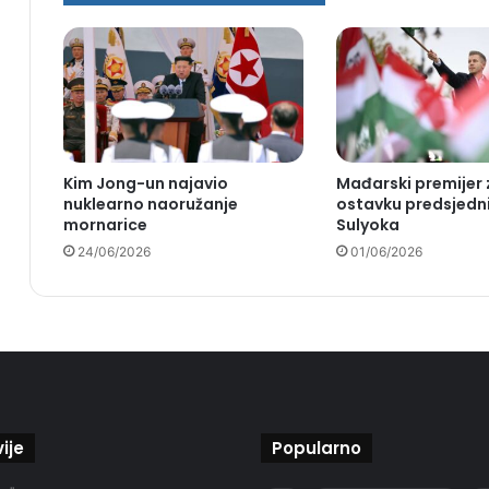
Kim Jong-un najavio
Mađarski premijer 
nuklearno naoružanje
ostavku predsjedn
mornarice
Sulyoka
24/06/2026
01/06/2026
ije
Popularno