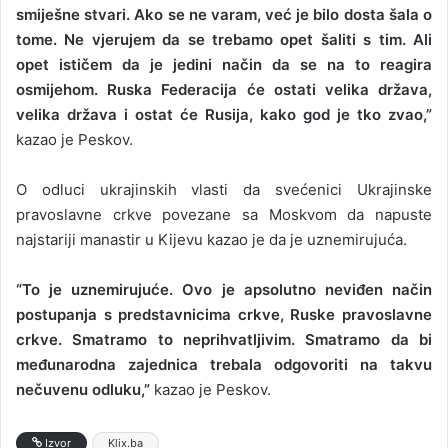
smiješne stvari. Ako se ne varam, već je bilo dosta šala o
tome. Ne vjerujem da se trebamo opet šaliti s tim. Ali
opet ističem da je jedini način da se na to reagira
osmijehom. Ruska Federacija će ostati velika država,
velika država i ostat će Rusija, kako god je tko zvao,”
kazao je Peskov.
O odluci ukrajinskih vlasti da svećenici Ukrajinske
pravoslavne crkve povezane sa Moskvom da napuste
najstariji manastir u Kijevu kazao je da je uznemirujuća.
“To je uznemirujuće. Ovo je apsolutno neviđen način
postupanja s predstavnicima crkve, Ruske pravoslavne
crkve. Smatramo to neprihvatljivim. Smatramo da bi
međunarodna zajednica trebala odgovoriti na takvu
nečuvenu odluku,”
kazao je Peskov.
Izvor
Klix.ba