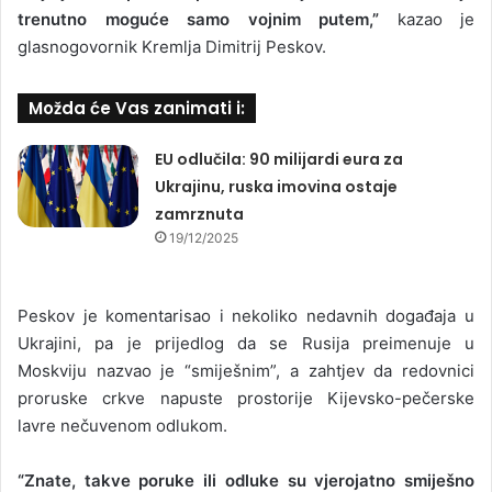
trenutno moguće samo vojnim putem,”
kazao je
glasnogovornik Kremlja Dimitrij Peskov.
Možda će Vas zanimati i:
EU odlučila: 90 milijardi eura za
Ukrajinu, ruska imovina ostaje
zamrznuta
19/12/2025
Peskov je komentarisao i nekoliko nedavnih događaja u
Ukrajini, pa je prijedlog da se Rusija preimenuje u
Moskviju nazvao je “smiješnim”, a zahtjev da redovnici
proruske crkve napuste prostorije Kijevsko-pečerske
lavre nečuvenom odlukom.
“Znate, takve poruke ili odluke su vjerojatno smiješno