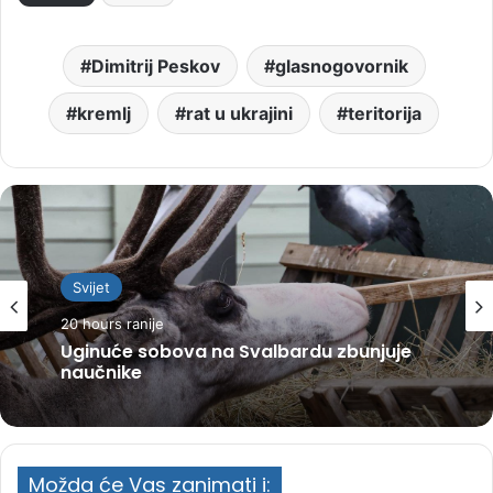
Dimitrij Peskov
glasnogovornik
kremlj
rat u ukrajini
teritorija
Svijet
20 hours ranije
Uginuće sobova na Svalbardu zbunjuje
naučnike
Možda će Vas zanimati i: