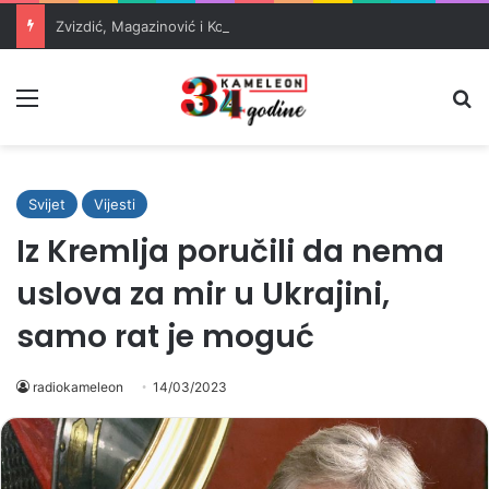
Zvizdić, Magazinović i Kojović traže poseban status za Memorijalni centar Srebrenica
Meni
Pr
Svijet
Vijesti
Iz Kremlja poručili da nema
uslova za mir u Ukrajini,
samo rat je moguć
radiokameleon
14/03/2023