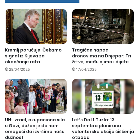
Kremlj poručuje: Čekamo
Tragičan napad
signal iz Kijeva za
dronovima na Dnjepar: Tri
okončanje rata
žrtve, među njima i dijete
28/04/2025
17/04/2025
UN: Izrael, okupaciona sila
Let’s Do It Tuzla: 13.
u Gazi, dužan je da nam
septembra planirana
omogući da izvršimo našu
volonterska akcija čišćenja
dužnost
otpada