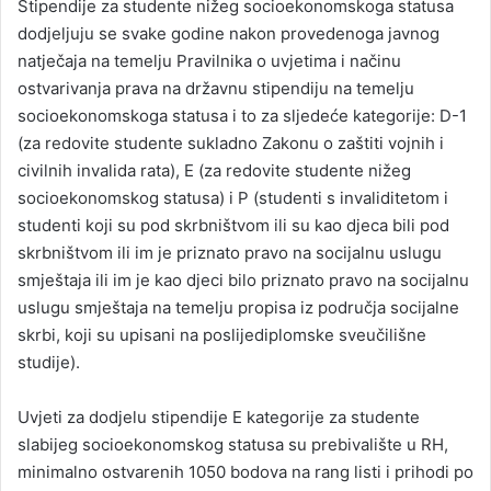
Stipendije za studente nižeg socioekonomskoga statusa
dodjeljuju se svake godine nakon provedenoga javnog
natječaja na temelju Pravilnika o uvjetima i načinu
ostvarivanja prava na državnu stipendiju na temelju
socioekonomskoga statusa i to za sljedeće kategorije: D-1
(za redovite studente sukladno Zakonu o zaštiti vojnih i
civilnih invalida rata), E (za redovite studente nižeg
socioekonomskog statusa) i P (studenti s invaliditetom i
studenti koji su pod skrbništvom ili su kao djeca bili pod
skrbništvom ili im je priznato pravo na socijalnu uslugu
smještaja ili im je kao djeci bilo priznato pravo na socijalnu
uslugu smještaja na temelju propisa iz područja socijalne
skrbi, koji su upisani na poslijediplomske sveučilišne
studije).
Uvjeti za dodjelu stipendije E kategorije za studente
slabijeg socioekonomskog statusa su prebivalište u RH,
minimalno ostvarenih 1050 bodova na rang listi i prihodi po