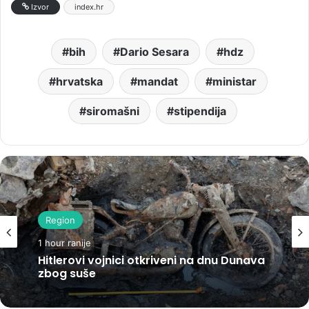
Izvor
index.hr
bih
Dario Sesara
hdz
hrvatska
mandat
ministar
siromašni
stipendija
Region
1 hour ranije
Hitlerovi vojnici otkriveni na dnu Dunava
zbog suše