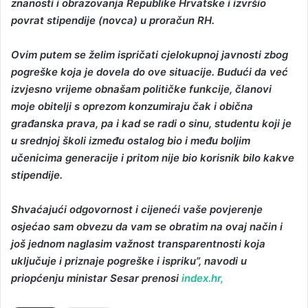
znanosti i obrazovanja Republike Hrvatske i izvršio
povrat stipendije (novca) u proračun RH.
Ovim putem se želim ispričati cjelokupnoj javnosti zbog
pogreške koja je dovela do ove situacije. Budući da već
izvjesno vrijeme obnašam političke funkcije, članovi
moje obitelji s oprezom konzumiraju čak i obična
građanska prava, pa i kad se radi o sinu, studentu koji je
u srednjoj školi između ostalog bio i među boljim
učenicima generacije i pritom nije bio korisnik bilo kakve
stipendije.
Shvaćajući odgovornost i cijeneći vaše povjerenje
osjećao sam obvezu da vam se obratim na ovaj način i
još jednom naglasim važnost transparentnosti koja
uključuje i priznaje pogreške i ispriku”, navodi u
priopćenju ministar Sesar prenosi
index.hr,