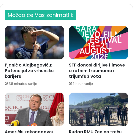
Možda će Vas zanimati i:
Pjanić o Alajbegoviću:
SFF donosi dirljive filmove
Potencijal za vrhunsku
o ratnim traumama i
karijeru
trijumfu života
35 minutes ranije
1 hour ranije
Američki zakonodavci
Rudari RMU Zenica treću