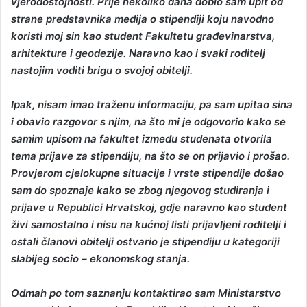
vjerodostojnosti. Prije nekoliko dana dobio sam upit od
strane predstavnika medija o stipendiji koju navodno
koristi moj sin kao student Fakultetu građevinarstva,
arhitekture i geodezije. Naravno kao i svaki roditelj
nastojim voditi brigu o svojoj obitelji.
Ipak, nisam imao traženu informaciju, pa sam upitao sina
i obavio razgovor s njim, na što mi je odgovorio kako se
samim upisom na fakultet između studenata otvorila
tema prijave za stipendiju, na što se on prijavio i prošao.
Provjerom cjelokupne situacije i vrste stipendije došao
sam do spoznaje kako se zbog njegovog studiranja i
prijave u Republici Hrvatskoj, gdje naravno kao student
živi samostalno i nisu na kućnoj listi prijavljeni roditelji i
ostali članovi obitelji ostvario je stipendiju u kategoriji
slabijeg socio – ekonomskog stanja.
Odmah po tom saznanju kontaktirao sam Ministarstvo