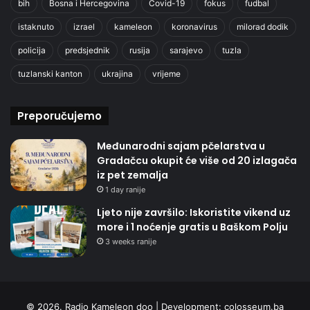
bih
Bosna i Hercegovina
Covid-19
fokus
fudbal
istaknuto
izrael
kameleon
koronavirus
milorad dodik
policija
predsjednik
rusija
sarajevo
tuzla
tuzlanski kanton
ukrajina
vrijeme
Preporučujemo
Međunarodni sajam pčelarstva u
Gradačcu okupit će više od 20 izlagača
iz pet zemalja
1 day ranije
Ljeto nije završilo: Iskoristite vikend uz
more i 1 noćenje gratis u Baškom Polju
3 weeks ranije
© 2026. Radio Kameleon doo | Development:
colosseum.ba