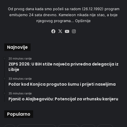
Od prvog dana kada smo počeli sa radom (26.12.1992) program
emitujemo 24 sata dnevno. Kameleon nikada nije stao, a boje
njegovog programa...
Opširnije
Facebook
X
YouTube
Instagram
Najnovije
20 minutes ranije
ZEPS 2026: U BiH stiže najveća privredna delegacija iz
Libije
33 minutes ranije
Požar kod Konjica progutao šumu i prijeti naseljima
35 minutes ranije
Pjanić o Alajbegoviću: Potencijal za vrhunsku karijeru
Popularno