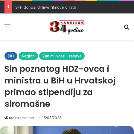
SFF donosi dirljive filmove o ratnim traumama i trijumfu života
Meni
Pr
BiH
Region
Zanimljivosti i zabava
Sin poznatog HDZ-ovca i
ministra u BiH u Hrvatskoj
primao stipendiju za
siromašne
radiokameleon
15/08/2023