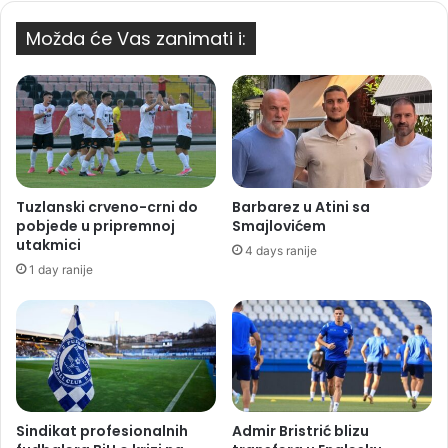
Možda će Vas zanimati i:
Tuzlanski crveno-crni do
Barbarez u Atini sa
pobjede u pripremnoj
Smajlovićem
utakmici
4 days ranije
1 day ranije
Sindikat profesionalnih
Admir Bristrić blizu