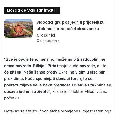
Možda će Vas zanimati i:
Sloboda igra posljednju prijateljsku
utakmicu pred početak sezone u
Gračanici
4 hours ranije
“Sve je ovdje fenomenalno, možemo biti zadovoljni jer
nema povreda. Bilbija i Pirić imaju lakše povrede, ali to
će biti ok. Našu šanse protiv Ukrajine vidim u disciplini i
prekidima. Neću spominjati domaći teren, to se
podrazumijeva da je neka prednost. Ovakva utakmica se
dešava jednom u životu”
, kazao je selektor Milošević na
početku.
Dotakao se šef stručnog štaba promjene u mjestu treninga