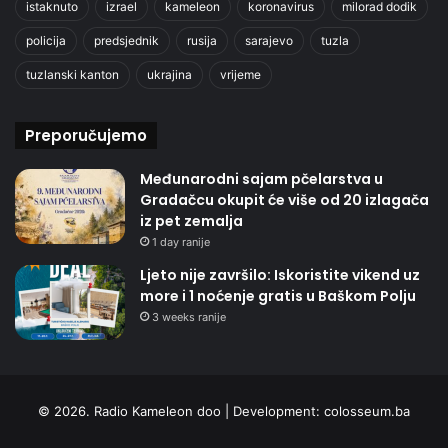
istaknuto
izrael
kameleon
koronavirus
milorad dodik
policija
predsjednik
rusija
sarajevo
tuzla
tuzlanski kanton
ukrajina
vrijeme
Preporučujemo
Međunarodni sajam pčelarstva u
Gradačcu okupit će više od 20 izlagača
iz pet zemalja
1 day ranije
Ljeto nije završilo: Iskoristite vikend uz
more i 1 noćenje gratis u Baškom Polju
3 weeks ranije
© 2026. Radio Kameleon doo | Development:
colosseum.ba