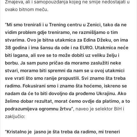
Zmajeva, ali i samopouzdanja kojeg ne smije nedostajati u
ovako bitnom meču.
“Mi smo trenirali i u Trening centru u Zenici, tako da ne
vidim problem gdje treniramo, ne razmišljamo o tim
stvarima. Ovo je bitna utakmica za Edina Džeku, on ima
38 godina i ima šansu da ode i na EURO. Utakmica neće
biti lagana, ali sve se to može dobiti uz veliku želju i
borbu. Ja sam puno pričao da moramo zaslužiti neke
stvari, moramo biti spremni da nam se u ovoj utakmici
sve vrati što smo ranije propustili. Svi znamo šta treba
radimo. Fokusirani smo i znamo šta hoćemo, iskreno se
nadam da će to biti dovoljno da prođemo Ukrajinu. Ako
želimo dobar rezultat, morat ćemo ovdje da platimo, a to
podrazumijeva ogromnu žrtvu”
, naveo je selektor BiH i
zaključio:
“Kristalno je jasno je šta treba da radimo, mi treneri