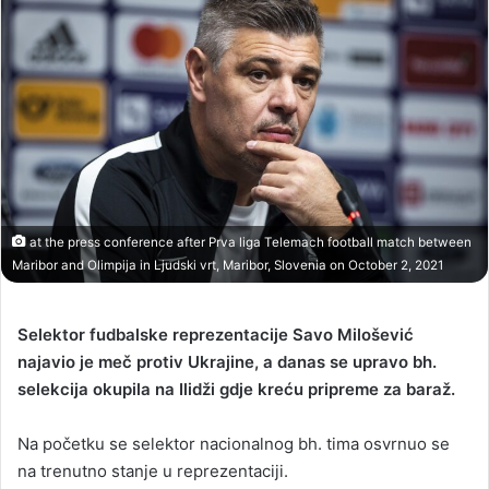
at the press conference after Prva liga Telemach football match between
Maribor and Olimpija in Ljudski vrt, Maribor, Slovenia on October 2, 2021
Selektor fudbalske reprezentacije Savo Milošević
najavio je meč protiv Ukrajine, a danas se upravo bh.
selekcija okupila na Ilidži gdje kreću pripreme za baraž.
Na početku se selektor nacionalnog bh. tima osvrnuo se
na trenutno stanje u reprezentaciji.