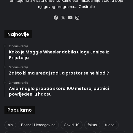
emitujemo 24 sata dnevno. Kameleon nikada nije stao, a boje
njegovog programa...
Opširnije
Facebook
X
YouTube
Instagram
Najnovije
2 hours ranije
Kako je Maggie Wheeler dobila ulogu Janice iz
Prijatelja
3 hours ranije
Zašto klima uređaj radi, a prostor se ne hladi?
3 hours ranije
Avion naglo propao skoro 100 metara, putnici
povrijeđeni u haosu
Popularno
bih
Bosna i Hercegovina
Covid-19
fokus
fudbal