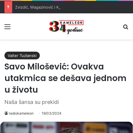
Zvizdić, Magazinović i Kojović traže poseban status za Memorijalni centar Srebrenica
Meni
Pr
Valter Tuzlanski
Savo Milošević: Ovakva
utakmica se dešava jednom
u životu
Naša šansa su prekidi
radiokameleon
19/03/2024