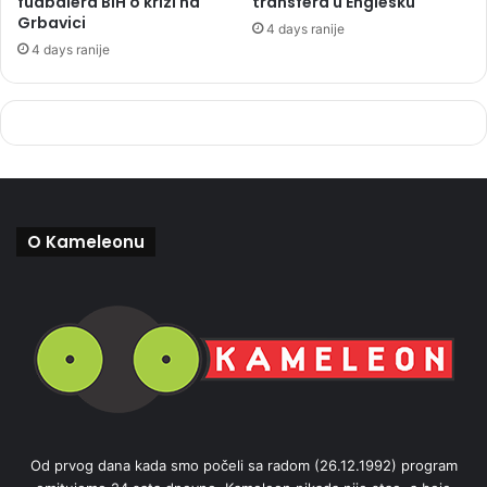
fudbalera BiH o krizi na
transfera u Englesku
Grbavici
4 days ranije
4 days ranije
O Kameleonu
Od prvog dana kada smo počeli sa radom (26.12.1992) program