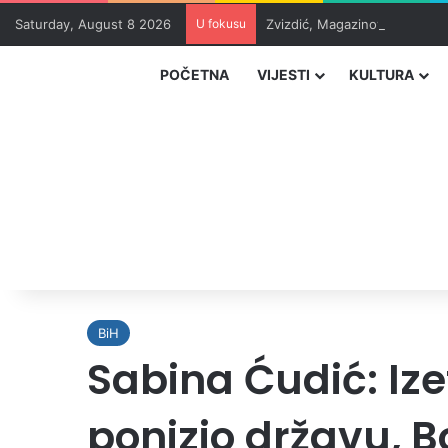
Saturday, August 8 2026
U fokusu
Zvizdić, Magazinović i Kojovi
POČETNA
VIJESTI
KULTURA
BiH
Sabina Ćudić: Iz
ponizio državu, B