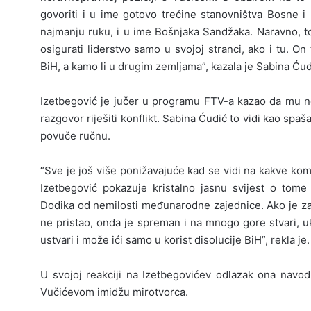
govoriti i u ime gotovo trećine stanovništva Bosne i 
najmanju ruku, i u ime Bošnjaka Sandžaka. Naravno, to
osigurati liderstvo samo u svojoj stranci, ako i tu. 
BiH, a kamo li u drugim zemljama”, kazala je Sabina Ćud
Izetbegović je jučer u programu FTV-a kazao da mu n
razgovor riješiti konflikt. Sabina Ćudić to vidi kao spa
povuče ručnu.
“Sve je još više ponižavajuće kad se vidi na kakve ko
Izetbegović pokazuje kristalno jasnu svijest o tome
Dodika od nemilosti međunarodne zajednice. Ako je zai
ne pristao, onda je spreman i na mnogo gore stvari, u
ustvari i može ići samo u korist disolucije BiH”, rekla je.
U svojoj reakciji na Izetbegovićev odlazak ona navod
Vučićevom imidžu mirotvorca.