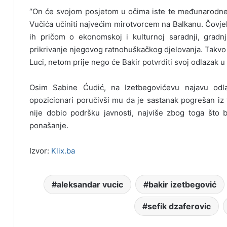
“On će svojom posjetom u očima iste te međunarodne z
Vučića učiniti najvećim mirotvorcem na Balkanu. Čovjek
ih pričom o ekonomskoj i kulturnoj saradnji, gradn
prikrivanje njegovog ratnohuškačkog djelovanja. Takvo 
Luci, netom prije nego će Bakir potvrditi svoj odlazak u 
Osim Sabine Ćudić, na Izetbegovićevu najavu odl
opozicionari poručivši mu da je sastanak pogrešan iz
nije dobio podršku javnosti, najviše zbog toga što 
ponašanje.
Izvor:
Klix.ba
aleksandar vucic
bakir izetbegović
sefik dzaferovic