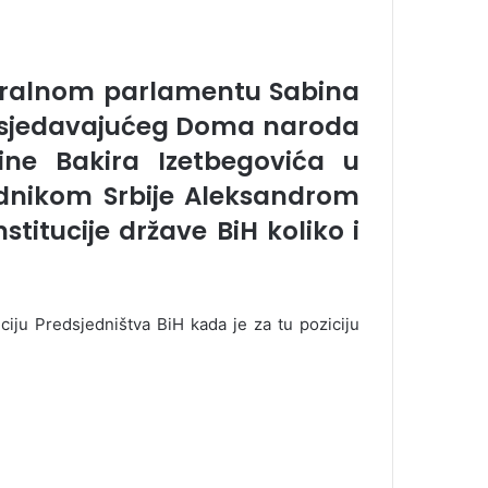
eralnom parlamentu Sabina
edsjedavajućeg Doma naroda
ne Bakira Izetbegovića u
dnikom Srbije Aleksandrom
titucije države BiH koliko i
ciju Predsjedništva BiH kada je za tu poziciju