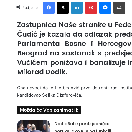
Facebook
X
LinkedIn
Pinterest
Messenger
Print
Podijelite
Zastupnica Naše stranke u Fed
Ćudić je kazala da odlazak pr
Parlamenta Bosne i Hercegovi
Beograd na sastanak s predsje
Vučićem ponižava i banalizuje ins
Milorad Dodik.
Ona navodi da je Izetbegović prvo detronizirao institu
kandidovao Šefika Džaferovića.
Možda će Vas zanimati i:
Dodik šalje predsjedničke
poruke iako nije na funkciji