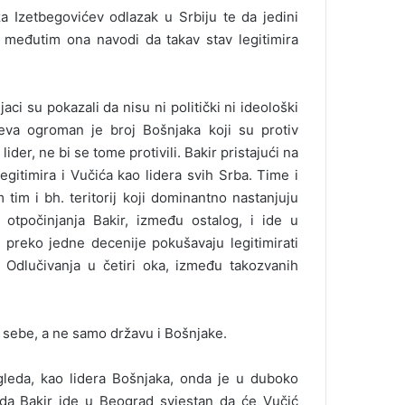
a Izetbegovićev odlazak u Srbiju te da jedini
, međutim ona navodi da takav stav legitimira
aci su pokazali da nisu ni politički ni ideološki
jeva ogroman je broj Bošnjaka koji su protiv
der, ne bi se tome protivili. Bakir pristajući na
gitimira i Vučića kao lidera svih Srba. Time i
im i bh. teritorij koji dominantno nastanjuju
 otpočinjanja Bakir, između ostalog, i ide u
preko jedne decenije pokušavaju legitimirati
. Odlučivanja u četiri oka, između takozvanih
i sebe, a ne samo državu i Bošnjake.
gleda, kao lidera Bošnjaka, onda je u duboko
 da Bakir ide u Beograd svjestan da će Vučić