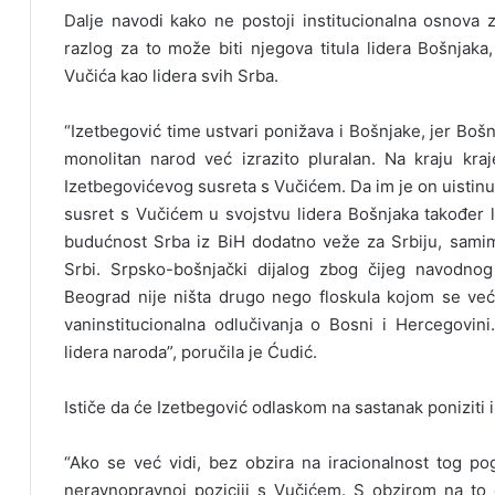
Dalje navodi kako ne postoji institucionalna osnova z
razlog za to može biti njegova titula lidera Bošnjaka
Vučića kao lidera svih Srba.
“Izetbegović time ustvari ponižava i Bošnjake, jer Bošnj
monolitan narod već izrazito pluralan. Na kraju kra
Izetbegovićevog susreta s Vučićem. Da im je on uistinu li
susret s Vučićem u svojstvu lidera Bošnjaka također le
budućnost Srba iz BiH dodatno veže za Srbiju, samim t
Srbi. Srpsko-bošnjački dijalog zbog čijeg navodnog
Beograd nije ništa drugo nego floskula kojom se već 
vaninstitucionalna odlučivanja o Bosni i Hercegovini
lidera naroda”, poručila je Ćudić.
Ističe da će Izetbegović odlaskom na sastanak poniziti 
“Ako se već vidi, bez obzira na iracionalnost tog po
neravnopravnoj poziciji s Vučićem. S obzirom na to