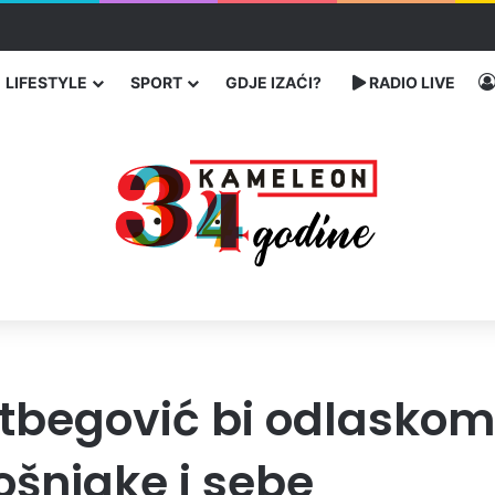
ć traže poseban status za Memorijalni centar Srebrenica
LIFESTYLE
SPORT
GDJE IZAĆI?
RADIO LIVE
etbegović bi odlasko
ošnjake i sebe