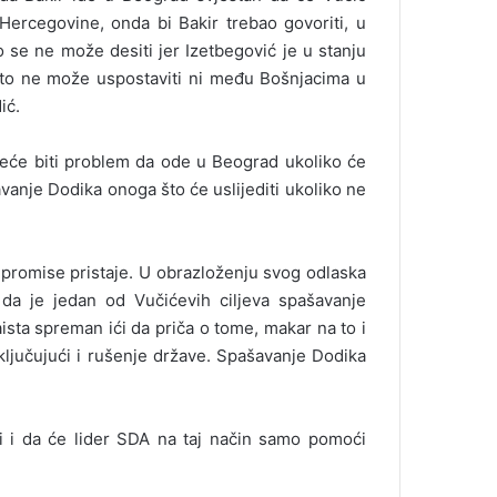
Hercegovine, onda bi Bakir trebao govoriti, u
 se ne može desiti jer Izetbegović je u stanju
On to ne može uspostaviti ni među Bošnjacima u
ić.
eće biti problem da ode u Beograd ukoliko će
šavanje Dodika onoga što će uslijediti ukoliko ne
mpromise pristaje. U obrazloženju svog odlaska
 da je jedan od Vučićevih ciljeva spašavanje
sta spreman ići da priča o tome, makar na to i
ključujući i rušenje države. Spašavanje Dodika
i i da će lider SDA na taj način samo pomoći