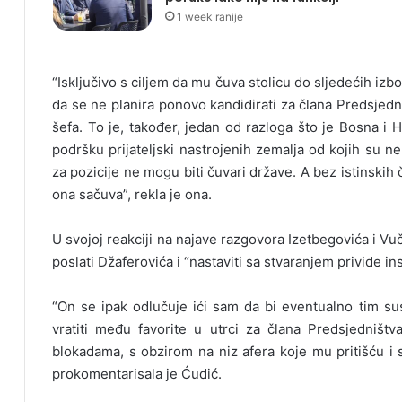
1 week ranije
“Isključivo s ciljem da mu čuva stolicu do sljedećih izb
da se ne planira ponovo kandidirati za člana Predsjedn
šefa. To je, također, jedan od razloga što je Bosna i H
podršku prijateljski nastrojenih zemalja od kojih su ne
za pozicije ne mogu biti čuvari države. A bez istinskih
ona sačuva”, rekla je ona.
U svojoj reakciji na najave razgovora Izetbegovića i Vu
poslati Džaferovića i “nastaviti sa stvaranjem privide in
“On se ipak odlučuje ići sam da bi eventualno tim su
vratiti među favorite u utrci za člana Predsjedništv
blokadama, s obzirom na niz afera koje mu pritišću i st
prokomentarisala je Ćudić.