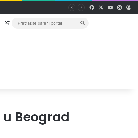
Facebook
X
YouTube
Instag
Pri
Prijava
Random članak
Pretražite
šareni
portal
m u Beograd