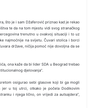
ora, što je i sam Džaferović priznao kad je rekao
ištva te da na tom mjestu vidi svog stranačkog
ercegovina trenutno u ovakvoj situaciji i to uz
ke najmoćnije na svijetu. Čuvari stolica i borci
 čuvara države, ničija pomoć nije dovoljna da se
čića, ona kaže da bi lider SDA u Beograd trebao
stitucionalnog djelovanja”.
sretom osigurao sebi glasove koji bi ga mogli
a jer u toj utrci, otkako je počela Dodikovim
ranku i njega lično, on vrijedi za autsajdera”,