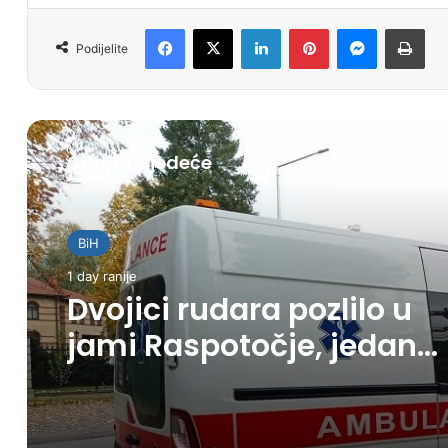
Facebook
X
LinkedIn
Pinterest
Messenger
Print
Podijelite
Čitajte sljedeće
BiH
1 day ranije
Dvojici rudara pozlilo u
jami Raspotočje, jedan
prebačen u bolnicu