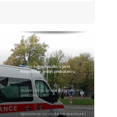
Novi sigurnosni sistem za izbore u
BiH
Dvojici rudara pozlilo u jami
Raspotočje, jedan prebačen u
bolnicu
Gužve i duge kolone na graničnim
prelazima u BiH
Upozorenje na visoke temperature i