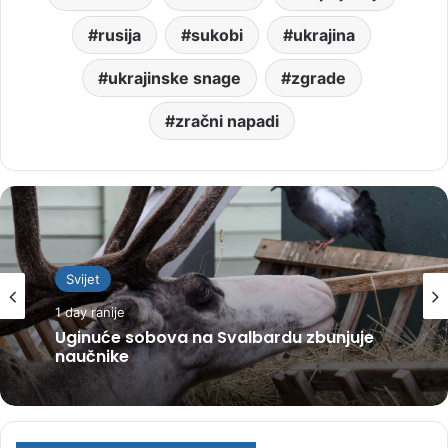
rusija
sukobi
ukrajina
ukrajinske snage
zgrade
zračni napadi
Svijet
1 day ranije
Svijet
Uginuće sobova na Svalbardu zbunjuje
2 days ranije
naučnike