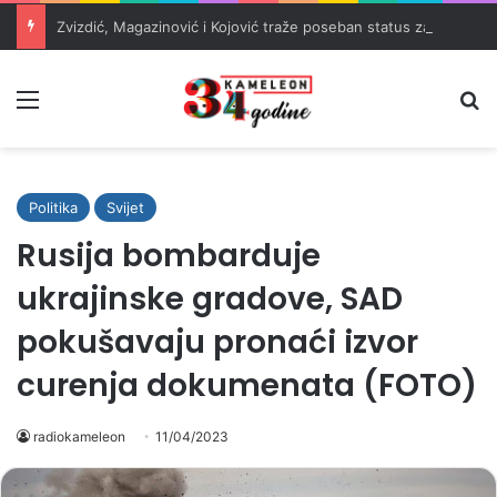
Zvizdić, Magazinović i Kojović traže poseban status za Memorijalni centar Srebrenica
Meni
Pr
Politika
Svijet
Rusija bombarduje
ukrajinske gradove, SAD
pokušavaju pronaći izvor
curenja dokumenata (FOTO)
radiokameleon
11/04/2023