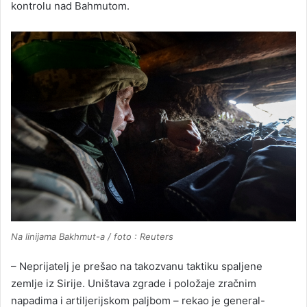
kontrolu nad Bahmutom.
Na linijama Bakhmut-a / foto : Reuters
– Neprijatelj je prešao na takozvanu taktiku spaljene
zemlje iz Sirije. Uništava zgrade i položaje zračnim
napadima i artiljerijskom paljbom – rekao je general-