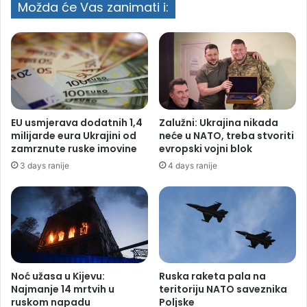
Možda će Vas zanimati i:
Avion naglo propao skoro 100 metara,
putnici povrijeđeni u haosu
EU usmjerava dodatnih 1,4
Zalužni: Ukrajina nikada
milijarde eura Ukrajini od
neće u NATO, treba stvoriti
zamrznute ruske imovine
evropski vojni blok
3 days ranije
4 days ranije
Noć užasa u Kijevu:
Ruska raketa pala na
Najmanje 14 mrtvih u
teritoriju NATO saveznika
ruskom napadu
Poljske