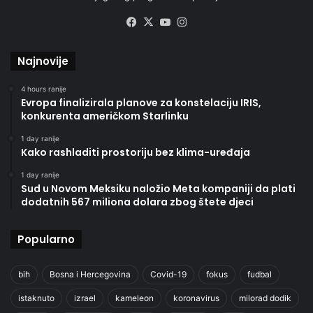
Facebook
X
YouTube
Instagram
Najnovije
4 hours ranije
Evropa finalizirala planove za konstelaciju IRIS,
konkurenta američkom Starlinku
1 day ranije
Kako rashladiti prostoriju bez klima-uređaja
1 day ranije
Sud u Novom Meksiku naložio Meta kompaniji da plati
dodatnih 567 miliona dolara zbog štete djeci
Popularno
bih
Bosna i Hercegovina
Covid-19
fokus
fudbal
istaknuto
izrael
kameleon
koronavirus
milorad dodik