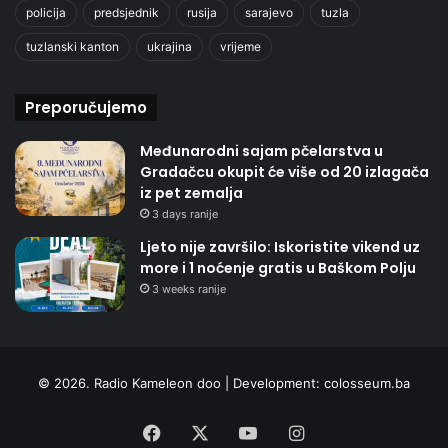
policija
predsjednik
rusija
sarajevo
tuzla
tuzlanski kanton
ukrajina
vrijeme
Preporučujemo
Međunarodni sajam pčelarstva u
Gradačcu okupit će više od 20 izlagača
iz pet zemalja
3 days ranije
Ljeto nije završilo: Iskoristite vikend uz
more i 1 noćenje gratis u Baškom Polju
3 weeks ranije
© 2026. Radio Kameleon doo | Development:
colosseum.ba
Facebook
X
YouTube
Instagram