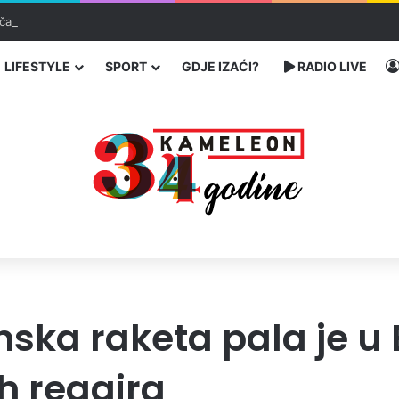
čarenja migranata preko BiH i Balkana
LIFESTYLE
SPORT
GDJE IZAĆI?
RADIO LIVE
nska raketa pala je u 
 reagira