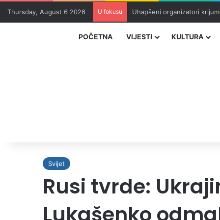
Thursday, August 6 2026
U fokusu
Uhapšeni organizatori krijum
POČETNA
VIJESTI
KULTURA
Svijet
Rusi tvrde: Ukraji
Lukašenko odmah