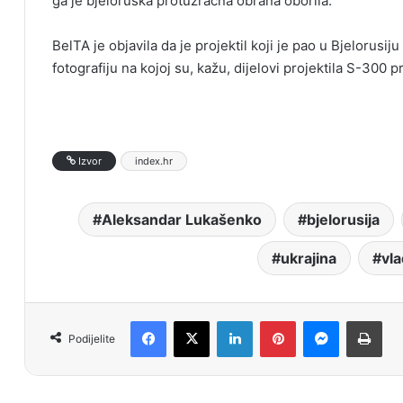
ga je bjeloruska protuzračna obrana oborila.
BelTA je objavila da je projektil koji je pao u Bjelorusiju
fotografiju na kojoj su, kažu, dijelovi projektila S-300
Izvor
index.hr
Aleksandar Lukašenko
bjelorusija
ukrajina
vla
Facebook
X
LinkedIn
Pinterest
Messenger
Print
Podijelite