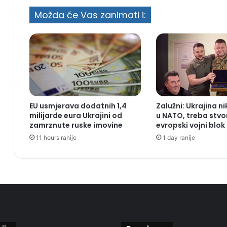
Možda će Vas zanimati i:
EU usmjerava dodatnih 1,4
Zalužni: Ukrajina n
milijarde eura Ukrajini od
u NATO, treba stvor
zamrznute ruske imovine
evropski vojni blok
11 hours ranije
1 day ranije