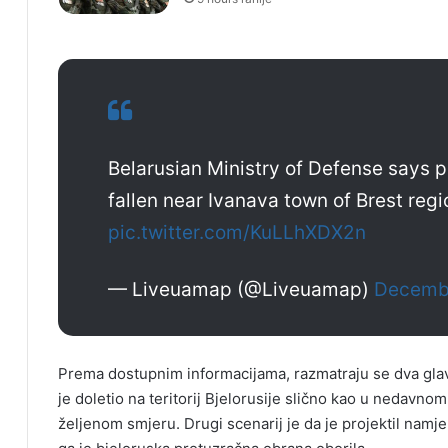
Belarusian Ministry of Defense says 
fallen near Ivanava town of Brest reg
pic.twitter.com/KuLLhXDX2n
— Liveuamap (@Liveuamap)
Decemb
Prema dostupnim informacijama, razmatraju se dva glav
je doletio na teritorij Bjelorusije slično kao u nedavnom 
željenom smjeru. Drugi scenarij je da je projektil namj