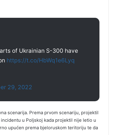
parts of Ukrainian S-300 have
ion
https://t.co/HbWq1e6Lyq
er 29, 2022
na scenarija. Prema prvom scenariju, projektil
incidentu u Poljskoj kada projektil nije letio u
erno upućen prema bjeloruskom teritoriju te da