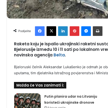
Facebook
X
LinkedIn
Pinterest
Messenger
Print
Podijelite
Raketa koju je ispalio ukrajinski raketni sust
Bjelorusije između 10 i 11 sati po lokalnom v
novinska agencija
Belta
.
Bjeloruski čelnik Aleksandar Lukašenko je odmah je ob
uputama, tim djelatnika Istražnog povjerenstva i Minis
Možda će Vas zanimati i:
Putin planira udar na Litvaniju
koristeći ukrajinske dronove
9 hours ranije