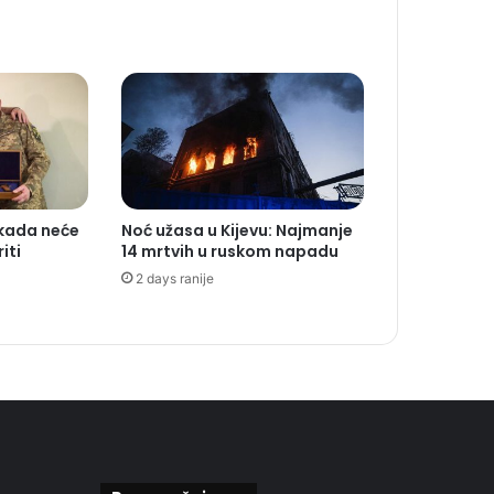
ikada neće
Noć užasa u Kijevu: Najmanje
iti
14 mrtvih u ruskom napadu
2 days ranije