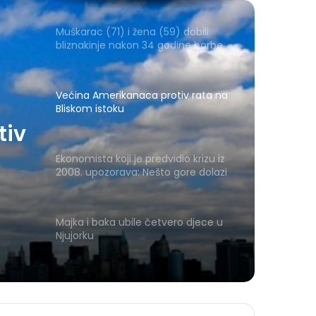
Muškarac (71) i žena (59) dobili
bliznakinje nakon 34 godine borbe
Većina Amerikanaca protiv rata na
Bliskom istoku
tiv
Ekonomista koji je predvidio krizu iz
2008. upozorava: Nešto gore dolazi
Majka i baka ubile četvero djece u
Njujorku