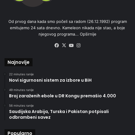
Od prvog dana kada smo počeli sa radom (26.12.1992) program
emitujemo 24 sata dnevno. Kameleon nikada nije stao, a boje
njegovog programa...
Opširnije
Facebook
X
YouTube
Instagram
Najnovije
22 minutes ranije
Novi sigurnosni sistem za izbore u BiH
49 minutes ranije
Broj zaraženih ebole u DR Kongu premašio 4.000
56 minutes ranije
Saudijska Arabija, Turska i Pakistan potpisali
odbrambeni savez
Popularno