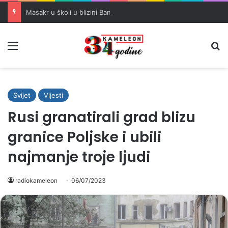
Masakr u školi u blizini Bangkoka: učenik ubio babu i dedu, pa pucao na nastavnike i đake
Meni
Pr
Svijet
Vijesti
Rusi granatirali grad blizu
granice Poljske i ubili
najmanje troje ljudi
radiokameleon
06/07/2023