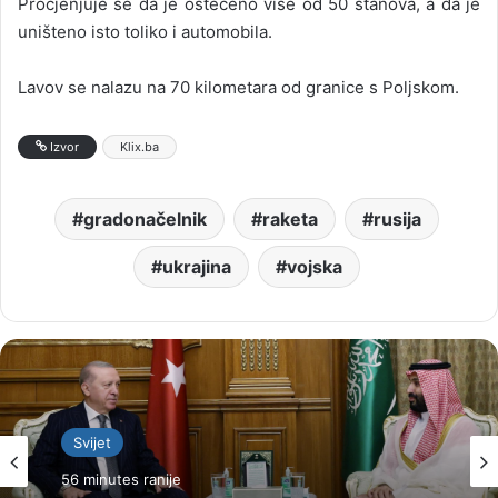
Procjenjuje se da je oštećeno više od 50 stanova, a da je
uništeno isto toliko i automobila.
Lavov se nalazu na 70 kilometara od granice s Poljskom.
Izvor
Klix.ba
gradonačelnik
raketa
rusija
ukrajina
vojska
Svijet
56 minutes ranije