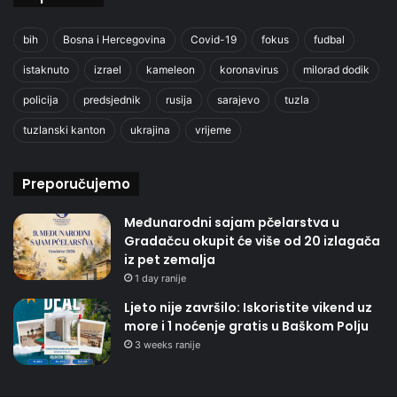
bih
Bosna i Hercegovina
Covid-19
fokus
fudbal
istaknuto
izrael
kameleon
koronavirus
milorad dodik
policija
predsjednik
rusija
sarajevo
tuzla
tuzlanski kanton
ukrajina
vrijeme
Preporučujemo
Međunarodni sajam pčelarstva u
Gradačcu okupit će više od 20 izlagača
iz pet zemalja
1 day ranije
Ljeto nije završilo: Iskoristite vikend uz
more i 1 noćenje gratis u Baškom Polju
3 weeks ranije