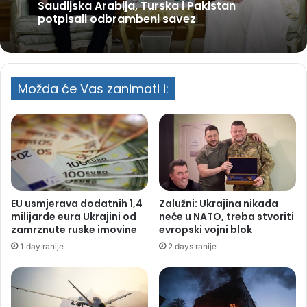
Saudijska Arabija, Turska i Pakistan
potpisali odbrambeni savez
Možda će Vas zanimati i:
EU usmjerava dodatnih 1,4
Zalužni: Ukrajina nikada
milijarde eura Ukrajini od
neće u NATO, treba stvoriti
zamrznute ruske imovine
evropski vojni blok
1 day ranije
2 days ranije