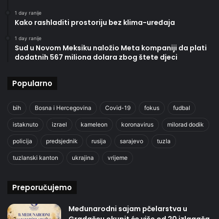
1 day ranije
Kako rashladiti prostoriju bez klima-uređaja
1 day ranije
Sud u Novom Meksiku naložio Meta kompaniji da plati
dodatnih 567 miliona dolara zbog štete djeci
Popularno
bih
Bosna i Hercegovina
Covid-19
fokus
fudbal
istaknuto
izrael
kameleon
koronavirus
milorad dodik
policija
predsjednik
rusija
sarajevo
tuzla
tuzlanski kanton
ukrajina
vrijeme
Preporučujemo
Međunarodni sajam pčelarstva u
Gradačcu okupit će više od 20 izlagača