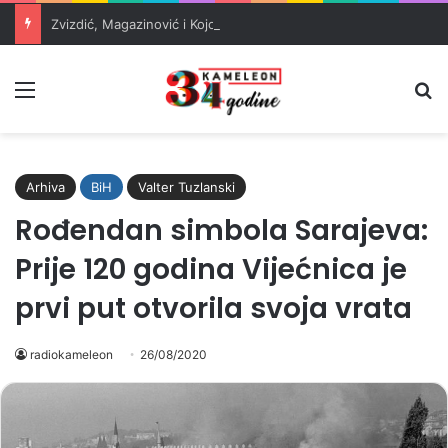
Zvizdić, Magazinović i Kojović traže poseban status za Memorijalni centar Srebrenica
Meni
Pr
Arhiva
BiH
Valter Tuzlanski
Rođendan simbola Sarajeva:
Prije 120 godina Vijećnica je
prvi put otvorila svoja vrata
radiokameleon
26/08/2020