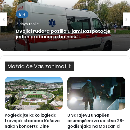
BiH
2 days ranije
Dvojici rudara pozlilo u jami Raspotočje,
jedan prebačen u bolnicu
Možda će Vas zanimati i:
Pogledajte kako izgleda
U Sarajevu uhapšen
travnjak stadiona Koševo
osumnjičeni za ubistvo 28-
nakon koncerta Dine
godišnjaka na Mošćanici