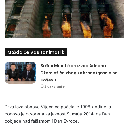
Možda će Vas zanimati i:
Srđan Mandić prozvao Adnana
Džemidžića zbog zabrane igranja na
Koševu
2 days ranije
Prva faza obnove Vijećnice počela je 1996. godine, a
ponovo je otvorena za javnost
9. maja 2014,
na Dan
pobjede nad fašizmom i Dan Evrope.