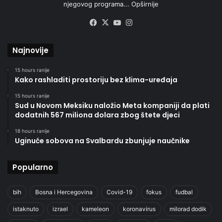
njegovog programa...
Opširnije
Facebook
X
YouTube
Instagram
Najnovije
15 hours ranije
Kako rashladiti prostoriju bez klima-uređaja
15 hours ranije
Sud u Novom Meksiku naložio Meta kompaniji da plati
dodatnih 567 miliona dolara zbog štete djeci
18 hours ranije
Uginuće sobova na Svalbardu zbunjuje naučnike
Popularno
bih
Bosna i Hercegovina
Covid-19
fokus
fudbal
istaknuto
izrael
kameleon
koronavirus
milorad dodik