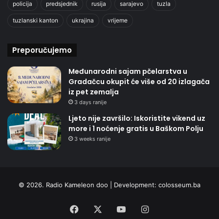
policija
predsjednik
rusija
sarajevo
tuzla
tuzlanski kanton
ukrajina
vrijeme
Preporučujemo
Međunarodni sajam pčelarstva u
Gradačcu okupit će više od 20 izlagača
iz pet zemalja
3 days ranije
Ljeto nije završilo: Iskoristite vikend uz
more i 1 noćenje gratis u Baškom Polju
3 weeks ranije
© 2026. Radio Kameleon doo | Development:
colosseum.ba
Facebook
X
YouTube
Instagram