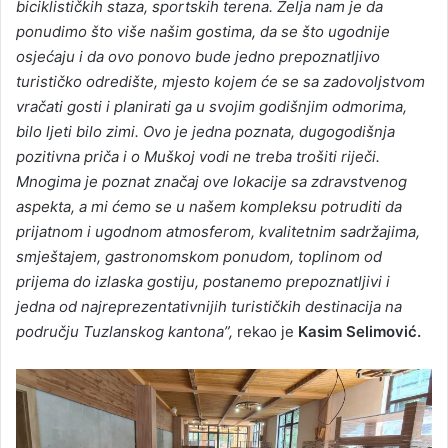
biciklističkih staza, sportskih terena. Želja nam je da
ponudimo što više našim gostima, da se što ugodnije
osjećaju i da ovo ponovo bude jedno prepoznatljivo
turističko odredište, mjesto kojem će se sa zadovoljstvom
vračati gosti i planirati ga u svojim godišnjim odmorima,
bilo ljeti bilo zimi. Ovo je jedna poznata, dugogodišnja
pozitivna priča i o Muškoj vodi ne treba trošiti riječi.
Mnogima je poznat značaj ove lokacije sa zdravstvenog
aspekta, a mi ćemo se u našem kompleksu potruditi da
prijatnom i ugodnom atmosferom, kvalitetnim sadržajima,
smještajem, gastronomskom ponudom, toplinom od
prijema do izlaska gostiju, postanemo prepoznatljivi i
jedna od najreprezentativnijih turističkih destinacija na
području Tuzlanskog kantona”,
rekao je
Kasim Selimović.