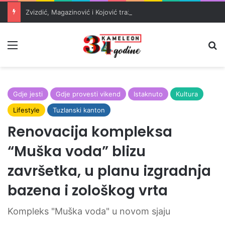
Zvizdić, Magazinović i Kojović traže poseban status za Memorijalni centar Srebrenica
Meni
Pr
Gdje jesti
Gdje provesti vikend
Istaknuto
Kultura
Lifestyle
Tuzlanski kanton
Renovacija kompleksa
“Muška voda” blizu
završetka, u planu izgradnja
bazena i zološkog vrta
Kompleks "Muška voda" u novom sjaju