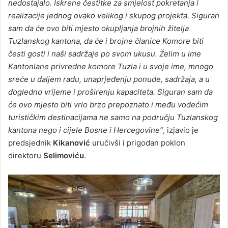
nedostajalo. Iskrene čestitke za smjelost pokretanja i
realizacije jednog ovako velikog i skupog projekta. Siguran
sam da će ovo biti mjesto okupljanja brojnih žitelja
Tuzlanskog kantona, da će i brojne članice Komore biti
česti gosti i naši sadržaje po svom ukusu. Želim u ime
Kantonlane privredne komore Tuzla i u svoje ime, mnogo
sreće u daljem radu, unaprjeđenju ponude, sadržaja, a u
dogledno vrijeme i proširenju kapaciteta. Siguran sam da
će ovo mjesto biti vrlo brzo prepoznato i među vodećim
turističkim destinacijama ne samo na području Tuzlanskog
kantona nego i cijele Bosne i Hercegovine“
, izjavio je
predsjednik
Kikanović
uručivši i prigodan poklon
direktoru
Selimoviću
.