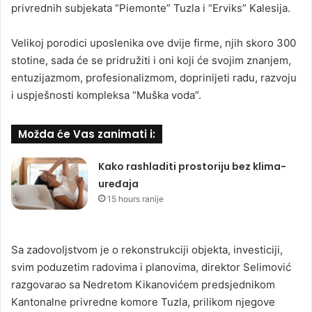
privrednih subjekata “Piemonte” Tuzla i “Erviks” Kalesija.
Velikoj porodici uposlenika ove dvije firme, njih skoro 300
stotine, sada će se pridružiti i oni koji će svojim znanjem,
entuzijazmom, profesionalizmom, doprinijeti radu, razvoju
i uspješnosti kompleksa “Muška voda”.
Možda će Vas zanimati i:
Kako rashladiti prostoriju bez klima-
uređaja
15 hours ranije
Sa zadovoljstvom je o rekonstrukciji objekta, investiciji,
svim poduzetim radovima i planovima, direktor Selimović
razgovarao sa Nedretom Kikanovićem predsjednikom
Kantonalne privredne komore Tuzla, prilikom njegove