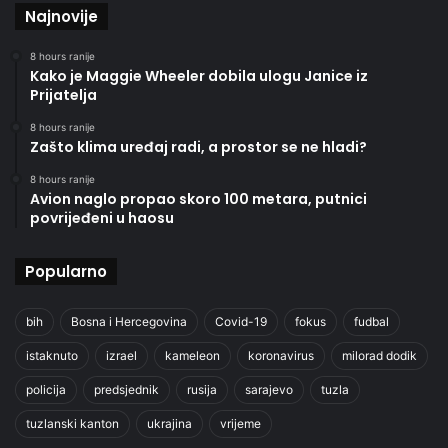
Najnovije
8 hours ranije
Kako je Maggie Wheeler dobila ulogu Janice iz
Prijatelja
8 hours ranije
Zašto klima uređaj radi, a prostor se ne hladi?
8 hours ranije
Avion naglo propao skoro 100 metara, putnici
povrijeđeni u haosu
Popularno
bih
Bosna i Hercegovina
Covid-19
fokus
fudbal
istaknuto
izrael
kameleon
koronavirus
milorad dodik
policija
predsjednik
rusija
sarajevo
tuzla
tuzlanski kanton
ukrajina
vrijeme