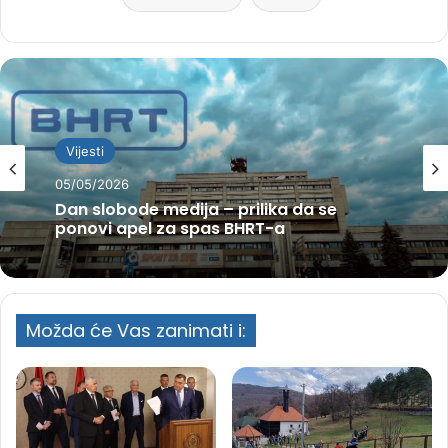
Vijesti
05/05/2026
Dan slobode medija – prilika da se
ponovi apel za spas BHRT-a
Možda će Vas zanimati i: