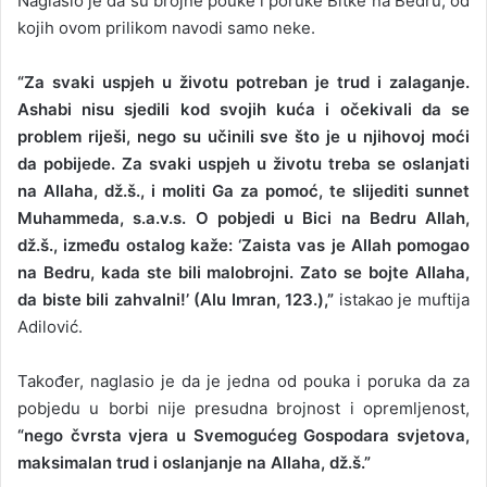
Naglasio je da su brojne pouke i poruke Bitke na Bedru, od
kojih ovom prilikom navodi samo neke.
“Za svaki uspjeh u životu potreban je trud i zalaganje.
Ashabi nisu sjedili kod svojih kuća i očekivali da se
problem riješi, nego su učinili sve što je u njihovoj moći
da pobijede. Za svaki uspjeh u životu treba se oslanjati
na Allaha, dž.š., i moliti Ga za pomoć, te slijediti sunnet
Muhammeda, s.a.v.s. O pobjedi u Bici na Bedru Allah,
dž.š., između ostalog kaže: ‘Zaista vas je Allah pomogao
na Bedru, kada ste bili malobrojni. Zato se bojte Allaha,
da biste bili zahvalni!’ (Alu Imran, 123.),”
istakao je muftija
Adilović.
Također, naglasio je da je jedna od pouka i poruka da za
pobjedu u borbi nije presudna brojnost i opremljenost,
“nego čvrsta vjera u Svemogućeg Gospodara svjetova,
maksimalan trud i oslanjanje na Allaha, dž.š.”