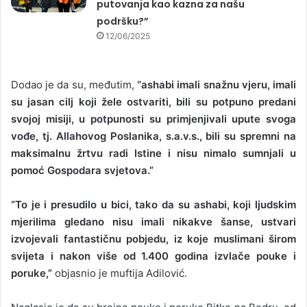
putovanja kao kazna za našu
podršku?”
12/06/2025
Dodao je da su, međutim,
“ashabi imali snažnu vjeru, imali
su jasan cilj koji žele ostvariti, bili su potpuno predani
svojoj misiji, u potpunosti su primjenjivali upute svoga
vođe, tj. Allahovog Poslanika, s.a.v.s., bili su spremni na
maksimalnu žrtvu radi Istine i nisu nimalo sumnjali u
pomoć Gospodara svjetova.”
“To je i presudilo u bici, tako da su ashabi, koji ljudskim
mjerilima gledano nisu imali nikakve šanse, ustvari
izvojevali fantastičnu pobjedu, iz koje muslimani širom
svijeta i nakon više od 1.400 godina izvlače pouke i
poruke,”
objasnio je muftija Adilović.