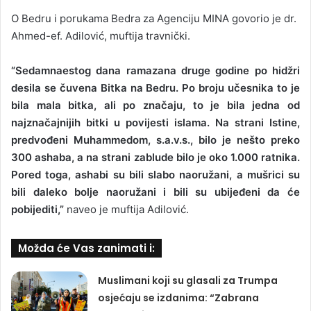
O Bedru i porukama Bedra za Agenciju MINA govorio je dr.
Ahmed-ef. Adilović, muftija travnički.
“Sedamnaestog dana ramazana druge godine po hidžri
desila se čuvena Bitka na Bedru. Po broju učesnika to je
bila mala bitka, ali po značaju, to je bila jedna od
najznačajnijih bitki u povijesti islama. Na strani Istine,
predvođeni Muhammedom, s.a.v.s., bilo je nešto preko
300 ashaba, a na strani zablude bilo je oko 1.000 ratnika.
Pored toga, ashabi su bili slabo naoružani, a mušrici su
bili daleko bolje naoružani i bili su ubijeđeni da će
pobijediti,”
naveo je muftija Adilović.
Možda će Vas zanimati i:
Muslimani koji su glasali za Trumpa
osjećaju se izdanima: “Zabrana