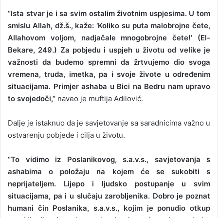
“Ista stvar je i sa svim ostalim životnim uspjesima. U tom
smislu Allah, dž.š., kaže: ‘Koliko su puta malobrojne čete,
Allahovom voljom, nadjačale mnogobrojne čete!’ (El-
Bekare, 249.) Za pobjedu i uspjeh u životu od velike je
važnosti da budemo spremni da žrtvujemo dio svoga
vremena, truda, imetka, pa i svoje živote u određenim
situacijama. Primjer ashaba u Bici na Bedru nam upravo
to svojedoči,”
naveo je muftija Adilović.
Dalje je istaknuo da je savjetovanje sa saradnicima važno u
ostvarenju pobjede i cilja u životu.
“To vidimo iz Poslanikovog, s.a.v.s., savjetovanja s
ashabima o položaju na kojem će se sukobiti s
neprijateljem. Lijepo i ljudsko postupanje u svim
situacijama, pa i u slučaju zarobljenika. Dobro je poznat
humani čin Poslanika, s.a.v.s., kojim je ponudio otkup