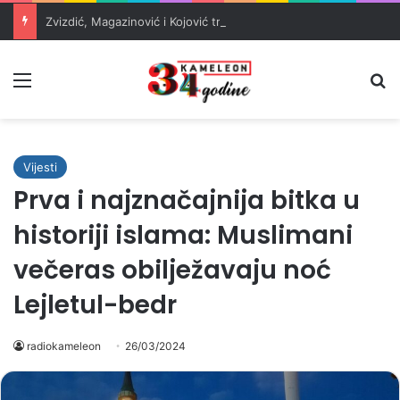
Zvizdić, Magazinović i Kojović traže poseban status za Memorijalni centar Srebrenica
Meni
Pr
Vijesti
Prva i najznačajnija bitka u
historiji islama: Muslimani
večeras obilježavaju noć
Lejletul-bedr
radiokameleon
26/03/2024