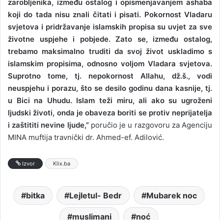
zarobljenika, između ostalog i opismenjavanjem ashaba
koji do tada nisu znali čitati i pisati. Pokornost Vladaru
svjetova i pridržavanje islamskih propisa su uvjet za sve
životne uspjehe i pobjede. Zato se, između ostalog,
trebamo maksimalno truditi da svoj život uskladimo s
islamskim propisima, odnosno voljom Vladara svjetova.
Suprotno tome, tj. nepokornost Allahu, dž.š., vodi
neuspjehu i porazu, što se desilo godinu dana kasnije, tj.
u Bici na Uhudu. Islam teži miru, ali ako su ugroženi
ljudski životi, onda je obaveza boriti se protiv neprijatelja
i zaštititi nevine ljude,”
poručio je u razgovoru za Agenciju
MINA muftija travnički dr. Ahmed-ef. Adilović.
Izvor
Klix.ba
bitka
Lejletul- Bedr
Mubarek noc
muslimani
noć