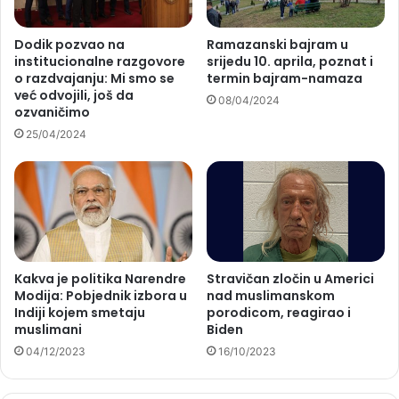
Dodik pozvao na
Ramazanski bajram u
institucionalne razgovore
srijedu 10. aprila, poznat i
o razdvajanju: Mi smo se
termin bajram-namaza
već odvojili, još da
08/04/2024
ozvaničimo
25/04/2024
Kakva je politika Narendre
Stravičan zločin u Americi
Modija: Pobjednik izbora u
nad muslimanskom
Indiji kojem smetaju
porodicom, reagirao i
muslimani
Biden
04/12/2023
16/10/2023