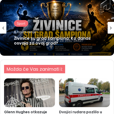
Sport
6 hours ranije
Živinice su grad šampiona: Ko danas
osvaja za ovaj grad?
Možda će Vas zanimati i:
Glenn Hughes otkazuje
Dvojici rudara pozlilo u