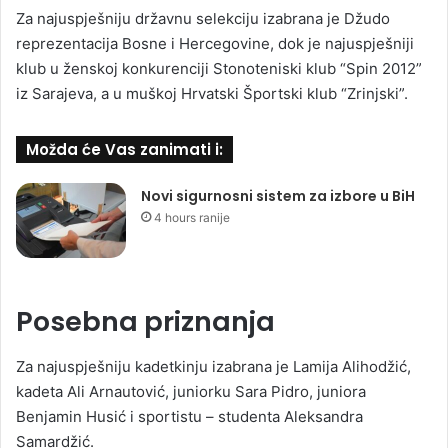
Za najuspješniju državnu selekciju izabrana je Džudo
reprezentacija Bosne i Hercegovine, dok je najuspješniji
klub u ženskoj konkurenciji Stonoteniski klub “Spin 2012”
iz Sarajeva, a u muškoj Hrvatski Športski klub “Zrinjski”.
Možda će Vas zanimati i:
Novi sigurnosni sistem za izbore u BiH
4 hours ranije
Posebna priznanja
Za najuspješniju kadetkinju izabrana je Lamija Alihodžić,
kadeta Ali Arnautović, juniorku Sara Pidro, juniora
Benjamin Husić i sportistu – studenta Aleksandra
Samardžić.