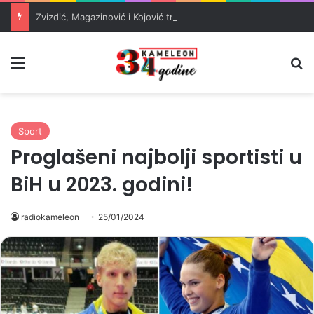
Zvizdić, Magazinović i Kojović traže poseban status za Memorijalni centar Srebrenica
Meni
Pr
Sport
Proglašeni najbolji sportisti u
BiH u 2023. godini!
radiokameleon
25/01/2024