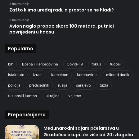
3 hours ranije
Zašto klima uređaj radi, a prostor se ne hladi?
3 hours ranije
Avion naglo propao skoro 100 metara, putnici
povrijeđeni u haosu
Popularno
bih
Bosna i Hercegovina
Covid-19
fokus
fudbal
istaknuto
izrael
kameleon
koronavirus
milorad dodik
policija
predsjednik
rusija
sarajevo
tuzla
tuzlanski kanton
ukrajina
vrijeme
Preporučujemo
Međunarodni sajam pčelarstva u
Gradačcu okupit će više od 20 izlagača