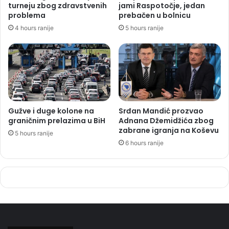
turneju zbog zdravstvenih
jami Raspotočje, jedan
problema
prebačen u bolnicu
4 hours ranije
5 hours ranije
Gužve i duge kolone na
Srđan Mandić prozvao
graničnim prelazima u BiH
Adnana Džemidžića zbog
zabrane igranja na Koševu
5 hours ranije
6 hours ranije