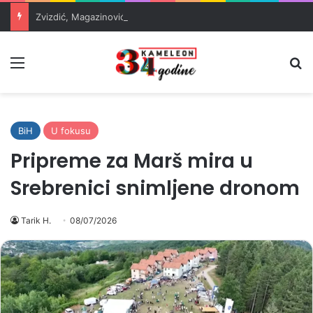
Zvizdić, Magazinović i Kojović traže poseban status za Memorijalni centar Srebrenica
Meni
Pr
BiH
U fokusu
Pripreme za Marš mira u
Srebrenici snimljene dronom
Tarik H.
08/07/2026