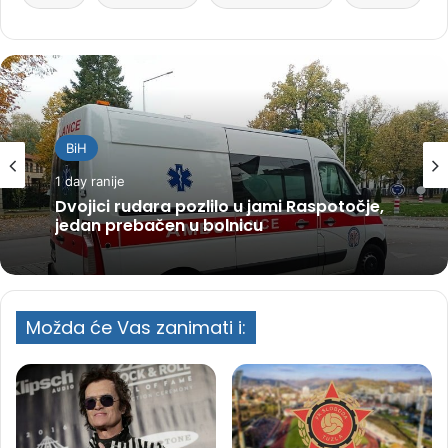
BiH
1 day ranije
Dvojici rudara pozlilo u jami Raspotočje,
jedan prebačen u bolnicu
Možda će Vas zanimati i: