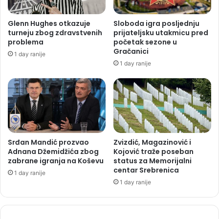
Glenn Hughes otkazuje
Sloboda igra posljednju
turneju zbog zdravstvenih
prijateljsku utakmicu pred
problema
početak sezone u
Gračanici
1 day ranije
1 day ranije
Srđan Mandić prozvao
Zvizdić, Magazinović i
Adnana Džemidžića zbog
Kojović traže poseban
zabrane igranja na Koševu
status za Memorijalni
centar Srebrenica
1 day ranije
1 day ranije