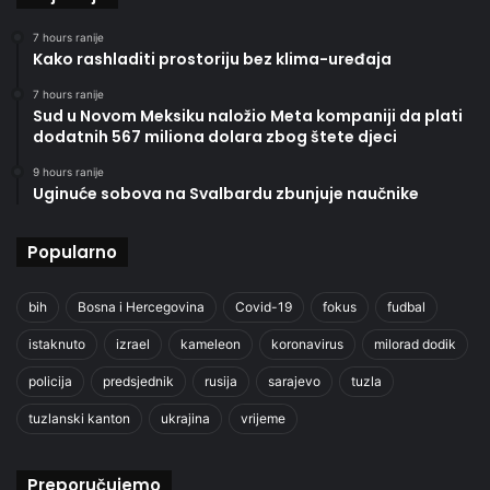
7 hours ranije
Kako rashladiti prostoriju bez klima-uređaja
7 hours ranije
Sud u Novom Meksiku naložio Meta kompaniji da plati
dodatnih 567 miliona dolara zbog štete djeci
9 hours ranije
Uginuće sobova na Svalbardu zbunjuje naučnike
Popularno
bih
Bosna i Hercegovina
Covid-19
fokus
fudbal
istaknuto
izrael
kameleon
koronavirus
milorad dodik
policija
predsjednik
rusija
sarajevo
tuzla
tuzlanski kanton
ukrajina
vrijeme
Preporučujemo