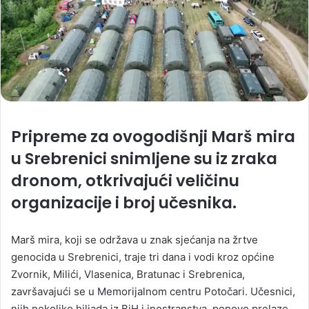
Pripreme za ovogodišnji Marš mira
u Srebrenici snimljene su iz zraka
dronom, otkrivajući veličinu
organizacije i broj učesnika.
Marš mira, koji se održava u znak sjećanja na žrtve
genocida u Srebrenici, traje tri dana i vodi kroz općine
Zvornik, Milići, Vlasenica, Bratunac i Srebrenica,
završavajući se u Memorijalnom centru Potočari. Učesnici,
njih nekoliko hiljada iz BiH i inostranstva, ponovo prelaze