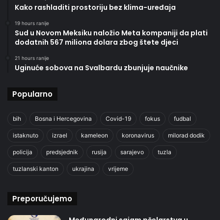
Kako rashladiti prostoriju bez klima-uređaja
19 hours ranije
Sud u Novom Meksiku naložio Meta kompaniji da plati
dodatnih 567 miliona dolara zbog štete djeci
21 hours ranije
Uginuće sobova na Svalbardu zbunjuje naučnike
Popularno
bih
Bosna i Hercegovina
Covid-19
fokus
fudbal
istaknuto
izrael
kameleon
koronavirus
milorad dodik
policija
predsjednik
rusija
sarajevo
tuzla
tuzlanski kanton
ukrajina
vrijeme
Preporučujemo
Međunarodni sajam pčelarstva u