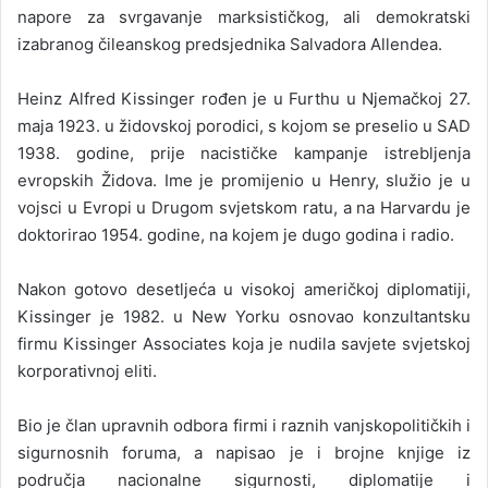
napore za svrgavanje marksističkog, ali demokratski
izabranog čileanskog predsjednika Salvadora Allendea.
Heinz Alfred Kissinger rođen je u Furthu u Njemačkoj 27.
maja 1923. u židovskoj porodici, s kojom se preselio u SAD
1938. godine, prije nacističke kampanje istrebljenja
evropskih Židova. Ime je promijenio u Henry, služio je u
vojsci u Evropi u Drugom svjetskom ratu, a na Harvardu je
doktorirao 1954. godine, na kojem je dugo godina i radio.
Nakon gotovo desetljeća u visokoj američkoj diplomatiji,
Kissinger je 1982. u New Yorku osnovao konzultantsku
firmu Kissinger Associates koja je nudila savjete svjetskoj
korporativnoj eliti.
Bio je član upravnih odbora firmi i raznih vanjskopolitičkih i
sigurnosnih foruma, a napisao je i brojne knjige iz
područja nacionalne sigurnosti, diplomatije i