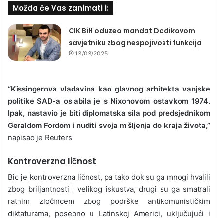
Možda će Vas zanimati i:
CIK BiH oduzeo mandat Dodikovom
savjetniku zbog nespojivosti funkcija
13/03/2025
“Kissingerova vladavina kao glavnog arhitekta vanjske
politike SAD-a oslabila je s Nixonovom ostavkom 1974.
Ipak, nastavio je biti diplomatska sila pod predsjednikom
Geraldom Fordom i nuditi svoja mišljenja do kraja života,”
napisao je Reuters.
Kontroverzna ličnost
Bio je kontroverzna ličnost, pa tako dok su ga mnogi hvalili
zbog briljantnosti i velikog iskustva, drugi su ga smatrali
ratnim zločincem zbog podrške antikomunističkim
diktaturama, posebno u Latinskoj Americi, uključujući i