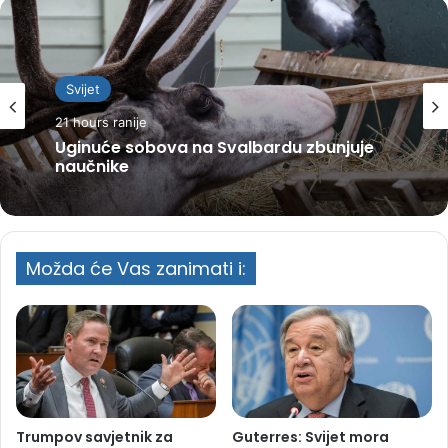
Svijet
21 hours ranije
Uginuće sobova na Svalbardu zbunjuje
naučnike
Možda će Vas zanimati i:
Trumpov savjetnik za
Guterres: Svijet mora