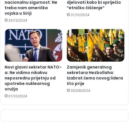
nacionalnu sigurnost: Ne
djelovati kako bi spriječio
treba nam američka
“etničko čišćenje”
vojska u Siriji
31/10/2024
24/12/2024
Novi glavni sekretar NATO-
Zamjenik generalnog
a: Ne vidimo nikakvu
sekretara Hezbollaha:
neposrednu prijetnju od
Izabrat ćemo novog lidera
upotrebe nuklearnog
što prije
oružja
30/09/2024
01/10/2024