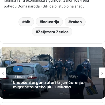
radnika i šira ekonomska sigurnost. Zakon još treba
potvrdu Doma naroda FBiH da bi stupio na snagu.
bih
industrija
zakon
Željezara Zenica
BiH
13 hours ranije
Uhapšeni organizatori krijumčarenja
migranata preko BiH i Balkana