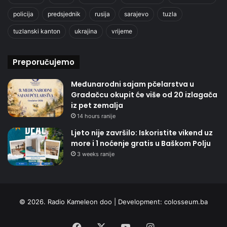
policija
predsjednik
rusija
sarajevo
tuzla
tuzlanski kanton
ukrajina
vrijeme
Preporučujemo
Međunarodni sajam pčelarstva u
Gradačcu okupit će više od 20 izlagača
iz pet zemalja
14 hours ranije
Ljeto nije završilo: Iskoristite vikend uz
more i 1 noćenje gratis u Baškom Polju
3 weeks ranije
© 2026. Radio Kameleon doo | Development:
colosseum.ba
Facebook
X
YouTube
Instagram