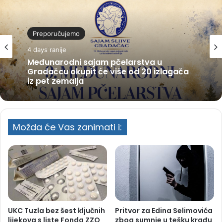
Preporučujemo
4 days ranije
Međunarodni sajam pčelarstva u
Gradačcu okupit će više od 20 izlagača
iz pet zemalja
Možda će Vas zanimati i:
UKC Tuzla bez šest ključnih
Pritvor za Edina Selimovića
lijekova s liste Fonda ZZO
zbog sumnje u tešku krađu