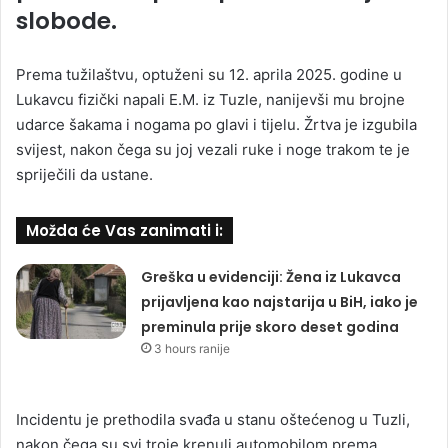
slobode.
Prema tužilaštvu, optuženi su 12. aprila 2025. godine u
Lukavcu fizički napali E.M. iz Tuzle, nanijevši mu brojne
udarce šakama i nogama po glavi i tijelu. Žrtva je izgubila
svijest, nakon čega su joj vezali ruke i noge trakom te je
spriječili da ustane.
Možda će Vas zanimati i:
Greška u evidenciji: Žena iz Lukavca
prijavljena kao najstarija u BiH, iako je
preminula prije skoro deset godina
3 hours ranije
Incidentu je prethodila svađa u stanu oštećenog u Tuzli,
nakon čega su svi troje krenuli automobilom prema