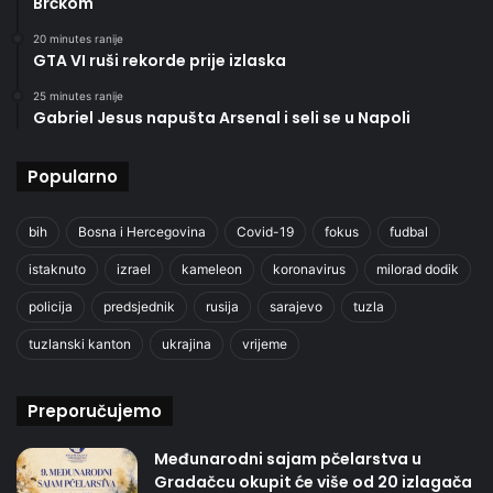
Brčkom
20 minutes ranije
GTA VI ruši rekorde prije izlaska
25 minutes ranije
Gabriel Jesus napušta Arsenal i seli se u Napoli
Popularno
bih
Bosna i Hercegovina
Covid-19
fokus
fudbal
istaknuto
izrael
kameleon
koronavirus
milorad dodik
policija
predsjednik
rusija
sarajevo
tuzla
tuzlanski kanton
ukrajina
vrijeme
Preporučujemo
Međunarodni sajam pčelarstva u
Gradačcu okupit će više od 20 izlagača