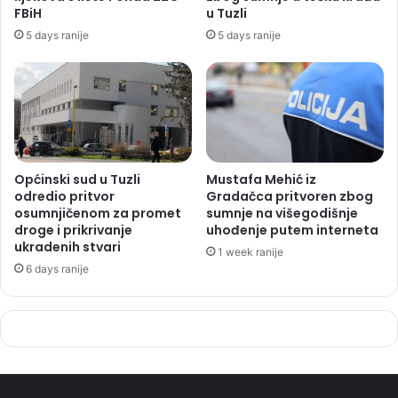
FBiH
u Tuzli
5 days ranije
5 days ranije
Općinski sud u Tuzli
Mustafa Mehić iz
odredio pritvor
Gradačca pritvoren zbog
osumnjičenom za promet
sumnje na višegodišnje
droge i prikrivanje
uhođenje putem interneta
ukradenih stvari
1 week ranije
6 days ranije