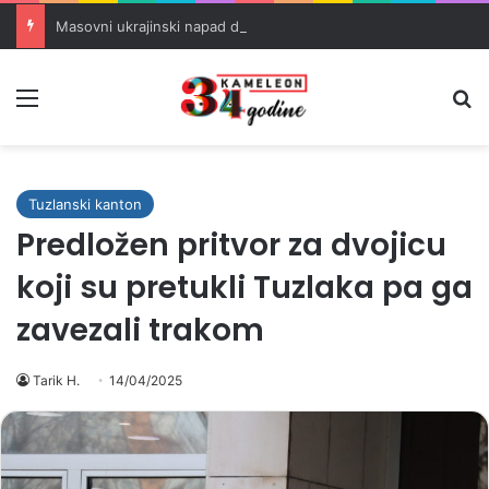
Masovni ukrajinski napad dronovima na rusku rafineriju u Tatarstanu
Meni
Pr
Tuzlanski kanton
Predložen pritvor za dvojicu
koji su pretukli Tuzlaka pa ga
zavezali trakom
Tarik H.
14/04/2025