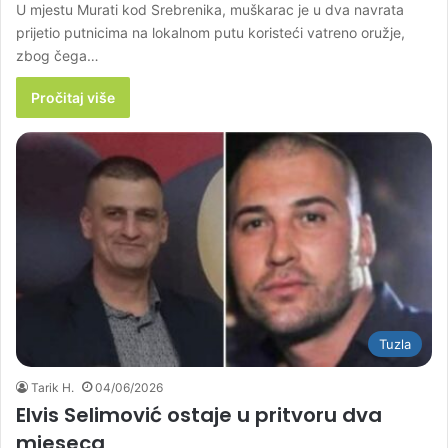
U mjestu Murati kod Srebrenika, muškarac je u dva navrata
prijetio putnicima na lokalnom putu koristeći vatreno oružje,
zbog čega…
Pročitaj više
Tuzla
Tarik H.
04/06/2026
Elvis Selimović ostaje u pritvoru dva
mjeseca