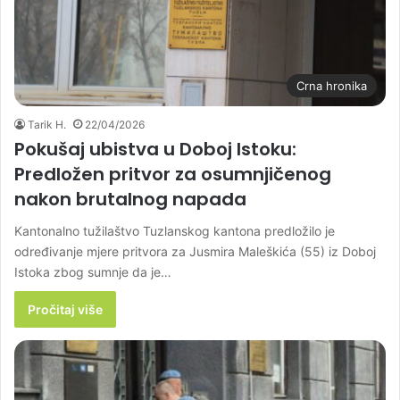
Crna hronika
Tarik H.
22/04/2026
Pokušaj ubistva u Doboj Istoku:
Predložen pritvor za osumnjičenog
nakon brutalnog napada
Kantonalno tužilaštvo Tuzlanskog kantona predložilo je
određivanje mjere pritvora za Jusmira Maleškića (55) iz Doboj
Istoka zbog sumnje da je…
Pročitaj više