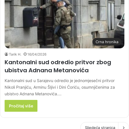
Crna hronika
Tarik H.
16/04/2026
Kantonalni sud odredio pritvor zbog
ubistva Adnana Metanovića
Kantonalni sud u Sarajevu odredio je jednomjesečni pritvor
Nikoli Pranjiću, Arminu Šljivi i Dini Ćoriću, osumnjičenima za
ubistvo Adnana Metanovića.…
Pročitaj više
Sljedeća stranica