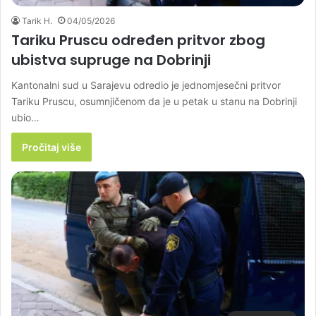
Tarik H.
04/05/2026
Tariku Pruscu određen pritvor zbog
ubistva supruge na Dobrinji
Kantonalni sud u Sarajevu odredio je jednomjesečni pritvor
Tariku Pruscu, osumnjičenom da je u petak u stanu na Dobrinji
ubio…
Pročitaj više