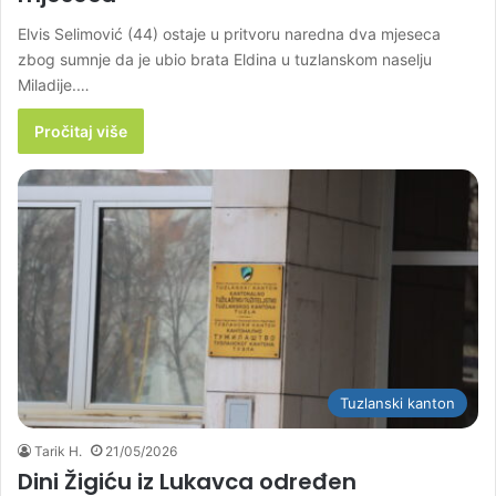
Elvis Selimović (44) ostaje u pritvoru naredna dva mjeseca
zbog sumnje da je ubio brata Eldina u tuzlanskom naselju
Miladije.…
Pročitaj više
Tuzlanski kanton
Tarik H.
21/05/2026
Dini Žigiću iz Lukavca određen