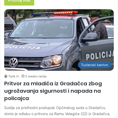
Pročitaj više
Tuzlanski kanton
Tarik H.
3 weeks ranije
Pritvor za mladića iz Gradačca zbog
ugrožavanja sigurnosti i napada na
policajca
Sudija za prethodni postupak Općinskog suda u Gradačcu
donio je odluku o pritvoru za Ramu Velagića (22) iz Gradačca,