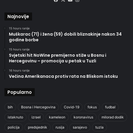
Najnovije
15 hours ranije
Muškarac (71) i žena (59) dobili bliznakinje nakon 34
godine borbe
15 hours ranije
Svjetski hit NoWine premijerno stiže u Bosnu i
Hercegovinu – promocija u petak u Tuzli
16 hours ranije
Većina Amerikanaca protiv rata na Bliskom istoku
Popularno
bih
Bosna i Hercegovina
Covid-19
fokus
fudbal
istaknuto
izrael
kameleon
koronavirus
milorad dodik
policija
predsjednik
rusija
sarajevo
tuzla