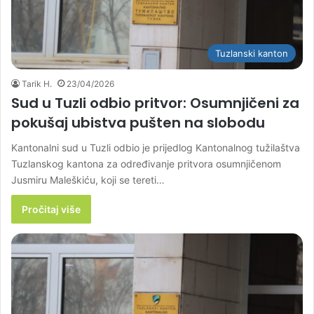
Tuzlanski kanton
Tarik H.
23/04/2026
Sud u Tuzli odbio pritvor: Osumnjičeni za
pokušaj ubistva pušten na slobodu
Kantonalni sud u Tuzli odbio je prijedlog Kantonalnog tužilaštva
Tuzlanskog kantona za određivanje pritvora osumnjičenom
Jusmiru Maleškiću, koji se tereti…
Pročitaj više