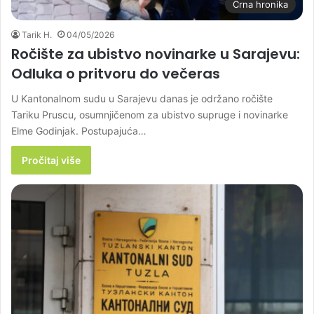
Crna hronika
Tarik H.
04/05/2026
Ročište za ubistvo novinarke u Sarajevu:
Odluka o pritvoru do večeras
U Kantonalnom sudu u Sarajevu danas je održano ročište
Tariku Pruscu, osumnjičenom za ubistvo supruge i novinarke
Elme Godinjak. Postupajuća…
Pročitaj više