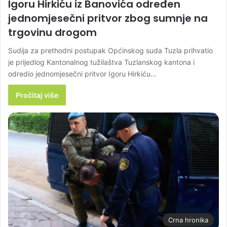
Igoru Hirkiću iz Banovića određen
jednomjesečni pritvor zbog sumnje na
trgovinu drogom
Sudija za prethodni postupak Općinskog suda Tuzla prihvatio
je prijedlog Kantonalnog tužilaštva Tuzlanskog kantona i
odredio jednomjesečni pritvor Igoru Hirkiću…
Pročitaj više
Crna hronika