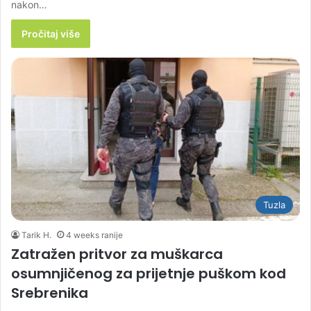
nakon…
Pročitaj više
Tuzla
Tarik H.
4 weeks ranije
Zatražen pritvor za muškarca
osumnjičenog za prijetnje puškom kod
Srebrenika