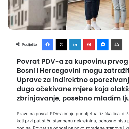
Facebook
X
LinkedIn
Pinterest
Messenger
Print
Podijelite
Povrat PDV-a za kupovinu prvog s
Bosni i Hercegovini mogu zatraži
Uprave za indirektno oporezivanj
dugo očekivane mjere koja ola
zbrinjavanje, posebno mladim lj
Pravo na povrat PDV-a imaju punoljetna fizička lica, drž
koji prvi put stiču stambenu nekretninu, odnosno nisu p
godina. Povrat se odnosi na novoizgrađene stanove i k