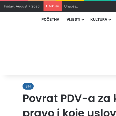
Friday, August 7 2026
U fokusu
Uhapšeni organizatori krijumčar
POČETNA
VIJESTI
KULTURA
BiH
Povrat PDV-a za 
pravo i koje uslov