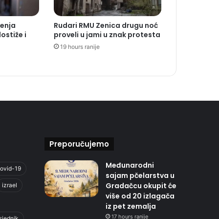
jenja
Rudari RMU Zenica drugu noć
dostiže i
proveli u jami u znak protesta
19 hours ranije
Preporučujemo
Međunarodni
ovid-19
sajam pčelarstva u
Gradačcu okupit će
izrael
više od 20 izlagača
iz pet zemalja
17 hours ranije
sjednik