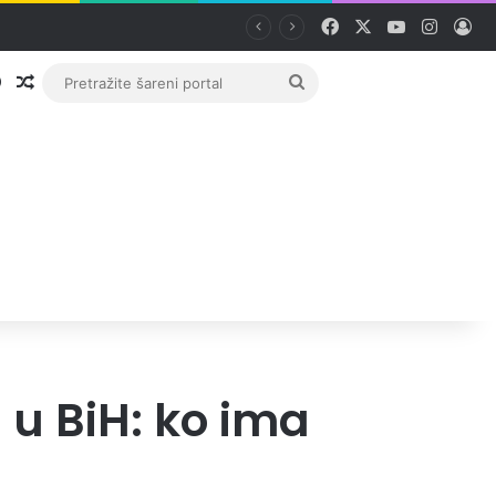
Facebook
X
YouTube
Instag
Pri
Prijava
Random članak
Pretražite
šareni
portal
u BiH: ko ima