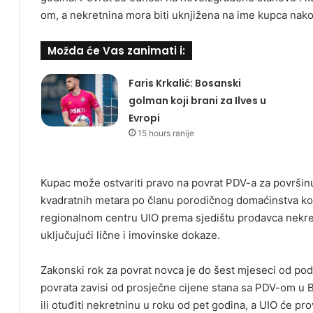
om, a nekretnina mora biti uknjižena na ime kupca nako
Možda će Vas zanimati i:
Faris Krkalić: Bosanski
golman koji brani za Ilves u
Evropi
15 hours ranije
Kupac može ostvariti pravo na povrat PDV-a za površin
kvadratnih metara po članu porodičnog domaćinstva koj
regionalnom centru UIO prema sjedištu prodavca nekret
uključujući lične i imovinske dokaze.
Zakonski rok za povrat novca je do šest mjeseci od po
povrata zavisi od prosječne cijene stana sa PDV-om u Bi
ili otuđiti nekretninu u roku od pet godina, a UIO će pro