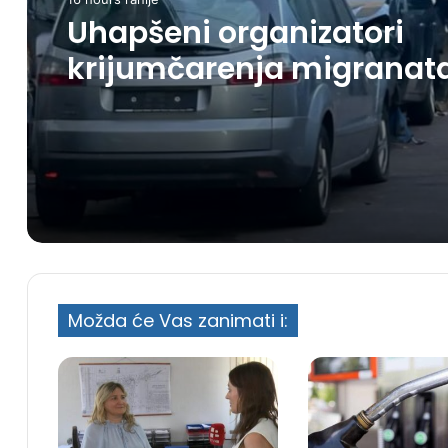
Uhapšeni organizatori
krijumčarenja migranat
preko BiH i Balkana
Možda će Vas zanimati i: