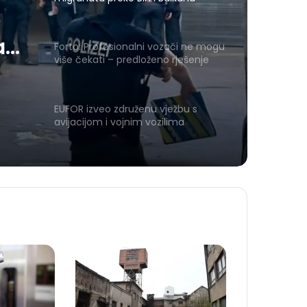
a
Forto: Profesionalni vozači ne mogu
više čekati – predloženo rješenje
Evropskoj komisiji
EUFOR izveo združenu vježbu s
avijacijom i vojnim vozilima