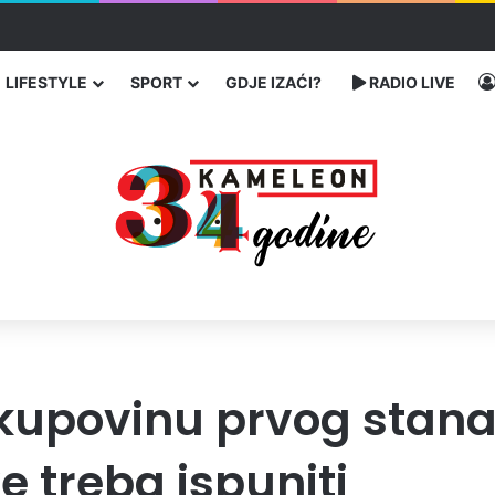
enja migranata preko BiH i Balkana
LIFESTYLE
SPORT
GDJE IZAĆI?
RADIO LIVE
kupovinu prvog stana 
e treba ispuniti