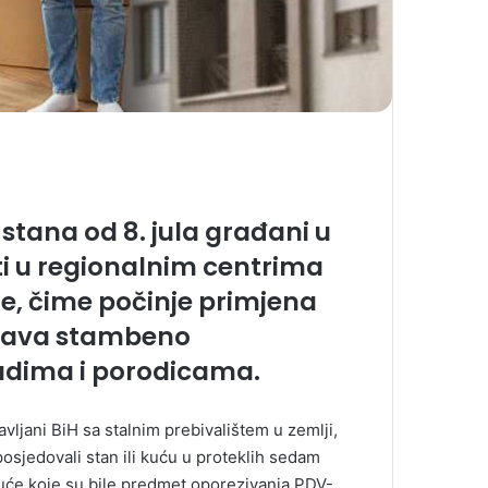
tana od 8. jula građani u
ti u regionalnim centrima
e, čime počinje primjena
kšava stambeno
udima i porodicama.
avljani BiH sa stalnim prebivalištem u zemlji,
osjedovali stan ili kuću u proteklih sedam
uće koje su bile predmet oporezivanja PDV-