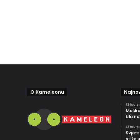
O Kameleonu
Najnov
13 hours 
Muškar
blizna
13 hours 
Svjets
stiže 