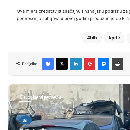
Ova mjera predstavlja značajnu finansijsku podršku za g
podnošenje zahtjeva u prvoj godini produžen je do kraj
bih
pdv
Facebook
X
LinkedIn
Pinterest
Messenger
Print
Podijelite
Čitajte sljedeće
BiH
16 hours ranije