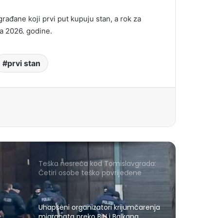
rađane koji prvi put kupuju stan, a rok za
a 2026. godine.
prvi stan
Teška nesreća kod Tomislavgrada:
Četiri osobe teško povrijeđene
Uhapšeni organizatori krijumčarenja
migranata preko BiH i Balkana