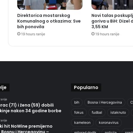
Direktorica mostarskog
Novi talas poskupl
Komunalnog o otkazima: Sve
goriva u BiH: Dizel 
bih ponovila
3,55 KM
19 hours ranije
19 hours ranije
ije
Popularno
ranije
bih
Bosna i Hercegovina
C
ac (71) i žena (59) dobili
kinje nakon 34 godine borbe
fokus
fudbal
istaknuto
ranije
kameleon
koronavirus
ki hit NoWine premijerno
u Bosnu i Hercegovinu –
milorad dodik
policija
pred