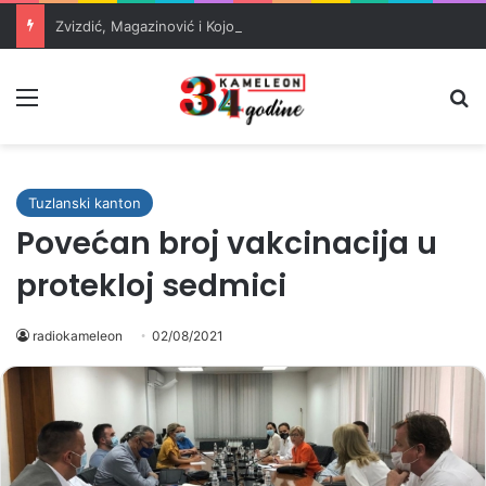
Zvizdić, Magazinović i Kojović traže poseban status za Memorijalni centar Srebrenica
Meni
Pr
Tuzlanski kanton
Povećan broj vakcinacija u
protekloj sedmici
radiokameleon
02/08/2021