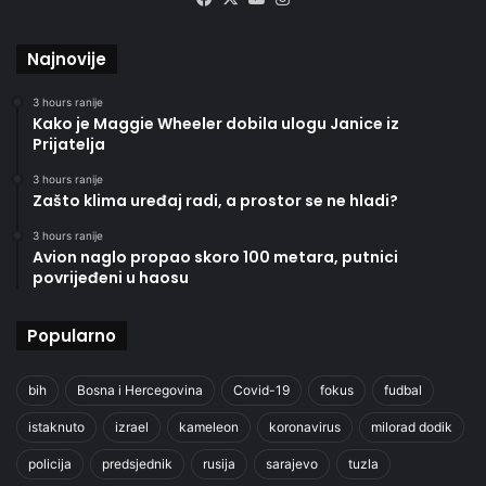
Najnovije
3 hours ranije
Kako je Maggie Wheeler dobila ulogu Janice iz
Prijatelja
3 hours ranije
Zašto klima uređaj radi, a prostor se ne hladi?
3 hours ranije
Avion naglo propao skoro 100 metara, putnici
povrijeđeni u haosu
Popularno
bih
Bosna i Hercegovina
Covid-19
fokus
fudbal
istaknuto
izrael
kameleon
koronavirus
milorad dodik
policija
predsjednik
rusija
sarajevo
tuzla