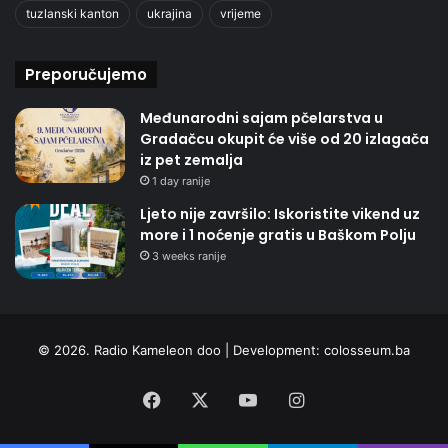
tuzlanski kanton
ukrajina
vrijeme
Preporučujemo
Međunarodni sajam pčelarstva u
Gradačcu okupit će više od 20 izlagača
iz pet zemalja
1 day ranije
Ljeto nije završilo: Iskoristite vikend uz
more i 1 noćenje gratis u Baškom Polju
3 weeks ranije
© 2026. Radio Kameleon doo | Development:
colosseum.ba
Facebook
X
YouTube
Instagram