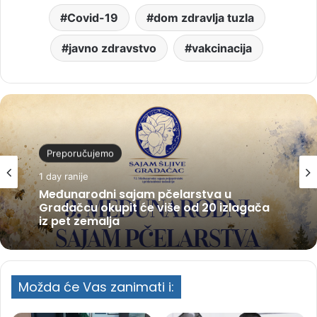
Covid-19
dom zdravlja tuzla
javno zdravstvo
vakcinacija
Preporučujemo
1 day ranije
Međunarodni sajam pčelarstva u
Gradačcu okupit će više od 20 izlagača
iz pet zemalja
Možda će Vas zanimati i: