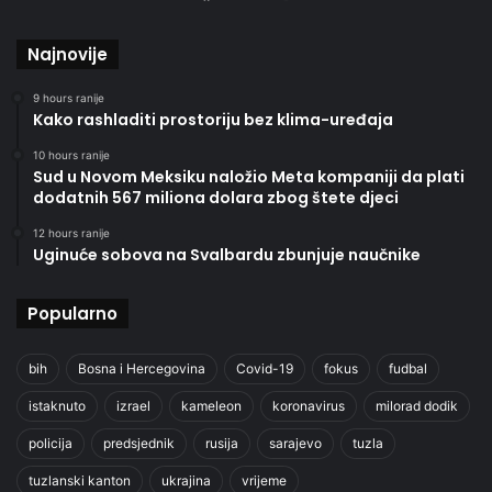
Najnovije
9 hours ranije
Kako rashladiti prostoriju bez klima-uređaja
10 hours ranije
Sud u Novom Meksiku naložio Meta kompaniji da plati
dodatnih 567 miliona dolara zbog štete djeci
12 hours ranije
Uginuće sobova na Svalbardu zbunjuje naučnike
Popularno
bih
Bosna i Hercegovina
Covid-19
fokus
fudbal
istaknuto
izrael
kameleon
koronavirus
milorad dodik
policija
predsjednik
rusija
sarajevo
tuzla
tuzlanski kanton
ukrajina
vrijeme