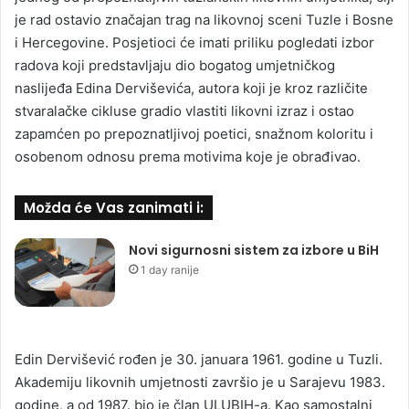
je rad ostavio značajan trag na likovnoj sceni Tuzle i Bosne
i Hercegovine. Posjetioci će imati priliku pogledati izbor
radova koji predstavljaju dio bogatog umjetničkog
naslijeđa Edina Derviševića, autora koji je kroz različite
stvaralačke cikluse gradio vlastiti likovni izraz i ostao
zapamćen po prepoznatljivoj poetici, snažnom koloritu i
osobenom odnosu prema motivima koje je obrađivao.
Možda će Vas zanimati i:
Novi sigurnosni sistem za izbore u BiH
1 day ranije
Edin Dervišević rođen je 30. januara 1961. godine u Tuzli.
Akademiju likovnih umjetnosti završio je u Sarajevu 1983.
godine, a od 1987. bio je član ULUBIH-a. Kao samostalni