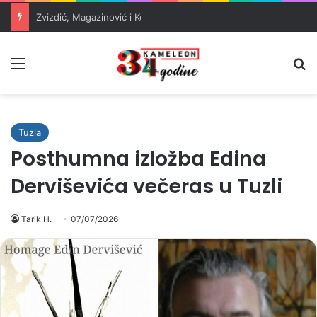
Zvizdić, Magazinović i Kojović traže poseban status za Memorijalni centar Srebrenica
Meni
Pr
Tuzla
Posthumna izložba Edina
Derviševića večeras u Tuzli
Tarik H.
07/07/2026