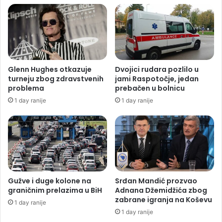
Glenn Hughes otkazuje
Dvojici rudara pozlilo u
turneju zbog zdravstvenih
jami Raspotočje, jedan
problema
prebačen u bolnicu
1 day ranije
1 day ranije
Gužve i duge kolone na
Srđan Mandić prozvao
graničnim prelazima u BiH
Adnana Džemidžića zbog
zabrane igranja na Koševu
1 day ranije
1 day ranije