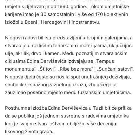
umjetnik djelovao je od 1990. godine. Tokom umjetničke
karijere imao je 30 samostalnih i više od 170 kolektivnih
izložbi u Bosni i Hercegovini i inostranstvu.
Njegovi radovi bili su predstavljeni u brojnim galerijama, a
stvarao je u različitim tehnikama i materijalima, uključujući
ulje, akrilik, drvo i kamen. Među poznatijim stvaralačkim
ciklusima Edina Derviševića izdvajaju se „Tempus
monumentus“, „Štitovi“, „Ribe bez mora“ i „Sunčani satovi“.
Njegova djela često su nosila spoj unutrašnjeg doživljaja,
simbolike i snažnog vizuelnog izraza, zbog čega je
zauzimao posebno mjesto među tuzlanskim umjetnicima.
Posthumna izložba Edina Derviševića u Tuzli bit će prilika
da se publika još jednom susretne s radovima umjetnika
koji je svojim stvaralaštvom obilježio više decenija
likovnog života grada.