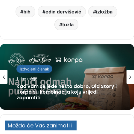
bih
edin dervišević
izložba
tuzla
Izdvojeni članak
1 day ranije
Kad vam se jede nešto dobro, Old Story i
Korpa su kombinacija koju vrijedi
zapamtiti
Možda će Vas zanimati i: