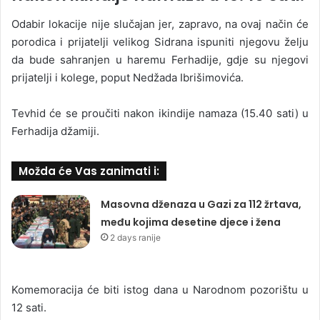
Odabir lokacije nije slučajan jer, zapravo, na ovaj način će
porodica i prijatelji velikog Sidrana ispuniti njegovu želju
da bude sahranjen u haremu Ferhadije, gdje su njegovi
prijatelji i kolege, poput Nedžada Ibrišimovića.
Tevhid će se proučiti nakon ikindije namaza (15.40 sati) u
Ferhadija džamiji.
Možda će Vas zanimati i:
Masovna dženaza u Gazi za 112 žrtava,
među kojima desetine djece i žena
2 days ranije
Komemoracija će biti istog dana u Narodnom pozorištu u
12 sati.