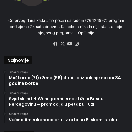
Od prvog dana kada smo počeli sa radom (26.12.1992) program
emitujemo 24 sata dnevno. Kameleon nikada nije stao, a boje
njegovog programa...
Opširnije
Facebook
X
YouTube
Instagram
Najnovije
3 hours ranije
Muškarac (71) i žena (59) dobili bliznakinje nakon 34
godine borbe
3 hours ranije
Svjetski hit NoWine premijerno stiže u Bosnu i
Hercegovinu – promocija u petak u Tuzli
4 hours ranije
Većina Amerikanaca protiv rata na Bliskom istoku