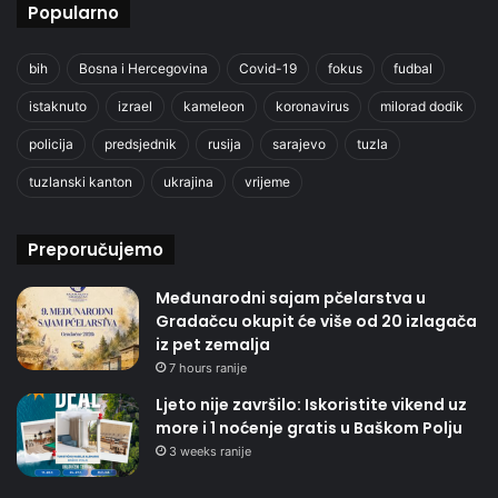
Popularno
bih
Bosna i Hercegovina
Covid-19
fokus
fudbal
istaknuto
izrael
kameleon
koronavirus
milorad dodik
policija
predsjednik
rusija
sarajevo
tuzla
tuzlanski kanton
ukrajina
vrijeme
Preporučujemo
Međunarodni sajam pčelarstva u
Gradačcu okupit će više od 20 izlagača
iz pet zemalja
7 hours ranije
Ljeto nije završilo: Iskoristite vikend uz
more i 1 noćenje gratis u Baškom Polju
3 weeks ranije