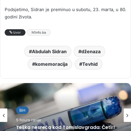
Podsjetimo, Sidran je preminuo u subotu, 23. marta, u 80.
godini života.
Izvor
N1info.ba
Abdulah Sidran
dženaza
komemoracija
Tevhid
BiH
5 hours ranije
Teška nesreća kod Tomislavgrada: Četiri