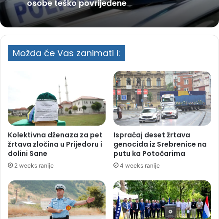
osobe teško povrijeđene
Možda će Vas zanimati i:
Kolektivna dženaza za pet
Ispraćaj deset žrtava
žrtava zločina u Prijedoru i
genocida iz Srebrenice na
dolini Sane
putu ka Potočarima
2 weeks ranije
4 weeks ranije