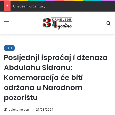
Uhapšeni organizatori krijumčarenja migranata preko BiH i Balkana
Meni
Pr
BiH
Posljednji ispraćaj i dženaza
Abdulahu Sidranu:
Komemoracija će biti
održana u Narodnom
pozorištu
radiokameleon
27/03/2024