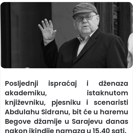
Posljednji ispraćaj i dženaza
akademiku, istaknutom
književniku, pjesniku i scenaristi
Abdulahu Sidranu, bit će u haremu
Begove džamije u Sarajevu danas
nakon ikindije namaza u 15.40 sati.