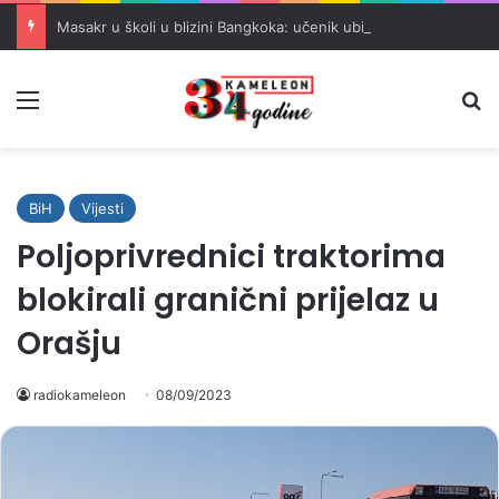
Masakr u školi u blizini Bangkoka: učenik ubio babu i dedu, pa pucao na nastavnike i đake
Meni
Pr
BiH
Vijesti
Poljoprivrednici traktorima
blokirali granični prijelaz u
Orašju
radiokameleon
08/09/2023