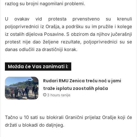
razlog su brojni nagomilani problemi.
U ovakav vid protesta prvenstveno su krenuli
poljoprivrednici iz Orašja, a podršku su im pružile i kolege
iz ostalih dijelova Posavine. S obzirom da njihov jučerašnji
protest nije dao željene rezultate, poljoprivrednici su se
danas odlučili za drastičniji korak.
Možda će Vas zanimati i:
Rudari RMU Zenica treću noć u jami
traže isplatu zaostalih plaća
3 hours ranije
Tačno u 10 sati su blokirali Granični prijelaz Orašje koji će
držati u blokadi do daljnjeg.