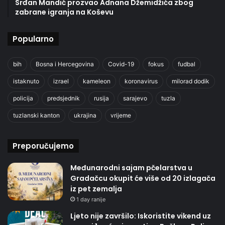
Srđan Mandić prozvao Adnana Džemidžića zbog
zabrane igranja na Koševu
Popularno
bih
Bosna i Hercegovina
Covid-19
fokus
fudbal
istaknuto
izrael
kameleon
koronavirus
milorad dodik
policija
predsjednik
rusija
sarajevo
tuzla
tuzlanski kanton
ukrajina
vrijeme
Preporučujemo
Međunarodni sajam pčelarstva u
Gradačcu okupit će više od 20 izlagača
iz pet zemalja
1 day ranije
Ljeto nije završilo: Iskoristite vikend uz