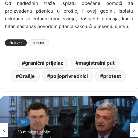
Od nadležnih traže isplatu obećane pomoći za
proizvedenu pšenicu u prošloj i ovoj godini, isplatu
naknada za eutanazirane svinje, dospjelih poticaja, kao i
hitan sastanak povodom pitanja kako ući u jesenju sjetvu.
Izvor
Klix.ba
granični prijelaz
magistralni put
Orašje
poljoprivrednici
protest
BiH
38 minutes ranije