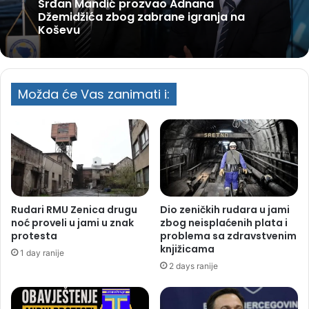
Srđan Mandić prozvao Adnana
Džemidžića zbog zabrane igranja na
Koševu
Možda će Vas zanimati i:
Rudari RMU Zenica drugu
Dio zeničkih rudara u jami
noć proveli u jami u znak
zbog neisplaćenih plata i
protesta
problema sa zdravstvenim
knjižicama
1 day ranije
2 days ranije