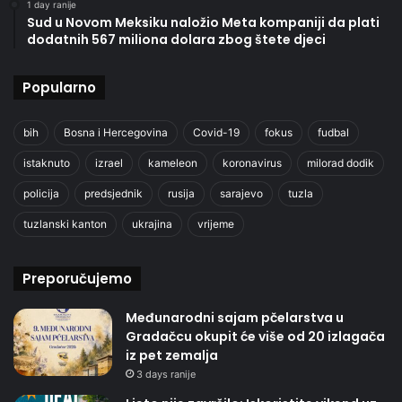
1 day ranije
Sud u Novom Meksiku naložio Meta kompaniji da plati
dodatnih 567 miliona dolara zbog štete djeci
Popularno
bih
Bosna i Hercegovina
Covid-19
fokus
fudbal
istaknuto
izrael
kameleon
koronavirus
milorad dodik
policija
predsjednik
rusija
sarajevo
tuzla
tuzlanski kanton
ukrajina
vrijeme
Preporučujemo
Međunarodni sajam pčelarstva u
Gradačcu okupit će više od 20 izlagača
iz pet zemalja
3 days ranije