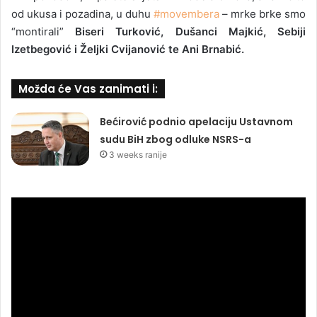
od ukusa i pozadina, u duhu
#movembera
– mrke brke smo
“montirali”
Biseri Turković, Dušanci Majkić, Sebiji
Izetbegović i Željki Cvijanović te Ani Brnabić.
Možda će Vas zanimati i:
Bećirović podnio apelaciju Ustavnom
sudu BiH zbog odluke NSRS-a
3 weeks ranije