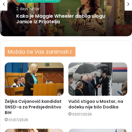
2 days ranije
Kako je Maggie Wheeler dobila ulogu
Janice iz Prijatelja
Možda će Vas zanimati i:
Željka Cvijanović kandidat
Vučić stigao u Mostar, na
SNSD-a za Predsjedništvo
dočeku nije bilo Dodika
BiH
05/01/2026
01/07/2026