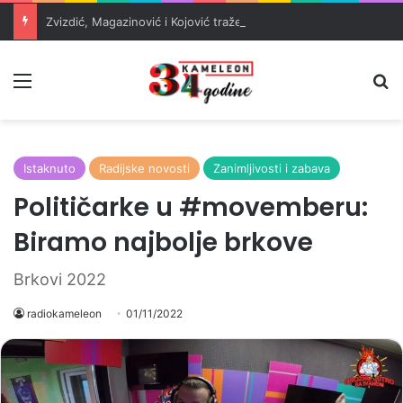
Zvizdić, Magazinović i Kojović traže poseban status za Memorijalni centar Srebrenica
Meni
Pr
Istaknuto
Radijske novosti
Zanimljivosti i zabava
Političarke u #movemberu:
Biramo najbolje brkove
Brkovi 2022
radiokameleon
01/11/2022