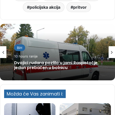
policijska akcija
pritvor
BiH
10 hours ranije
Dvojici rudara pozlilo u jami Raspotočje,
jedan prebačen u bolnicu
Možda će Vas zanimati i: