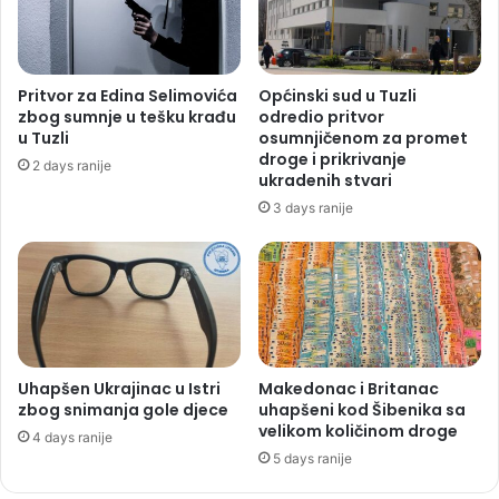
Pritvor za Edina Selimovića
Općinski sud u Tuzli
zbog sumnje u tešku krađu
odredio pritvor
u Tuzli
osumnjičenom za promet
droge i prikrivanje
2 days ranije
ukradenih stvari
3 days ranije
Uhapšen Ukrajinac u Istri
Makedonac i Britanac
zbog snimanja gole djece
uhapšeni kod Šibenika sa
velikom količinom droge
4 days ranije
5 days ranije