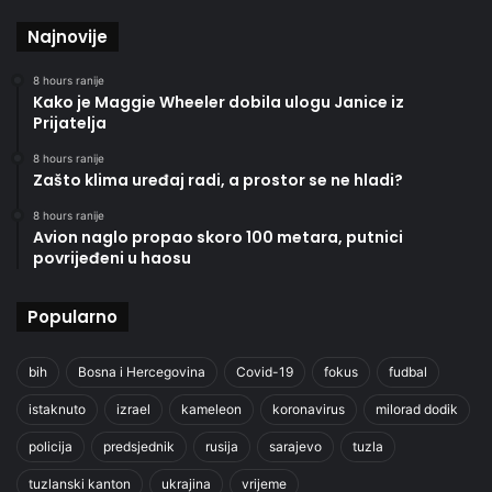
Najnovije
8 hours ranije
Kako je Maggie Wheeler dobila ulogu Janice iz
Prijatelja
8 hours ranije
Zašto klima uređaj radi, a prostor se ne hladi?
8 hours ranije
Avion naglo propao skoro 100 metara, putnici
povrijeđeni u haosu
Popularno
bih
Bosna i Hercegovina
Covid-19
fokus
fudbal
istaknuto
izrael
kameleon
koronavirus
milorad dodik
policija
predsjednik
rusija
sarajevo
tuzla
tuzlanski kanton
ukrajina
vrijeme