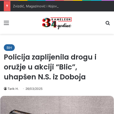
Zvizdić, Magazinović i Kojović traže poseban status za Memorijalni centar Srebrenica
Meni
Pr
BiH
Policija zaplijenila drogu i
oružje u akciji “Blic”,
uhapšen N.S. iz Doboja
Tarik H.
26/03/2025