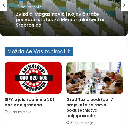
19 hours ranije
Zvizdić, Magazinović i Kojović traže
poseban status za Memorijalni centar
Srebrenica
Možda će Vas zanimati i:
SIPA u julu zaprimila 301
Grad Tuzla podržao 17
poziv od građana
projekata za razvoj
poduzetništva i
21 hours ranije
poljoprivrede
21 hours ranije