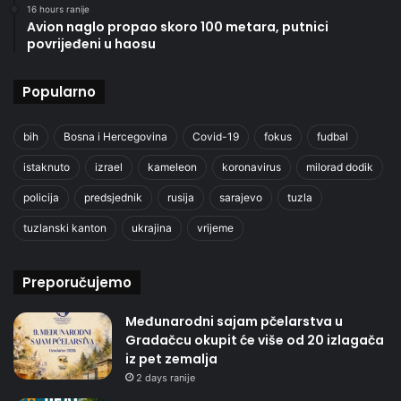
16 hours ranije
Avion naglo propao skoro 100 metara, putnici
povrijeđeni u haosu
Popularno
bih
Bosna i Hercegovina
Covid-19
fokus
fudbal
istaknuto
izrael
kameleon
koronavirus
milorad dodik
policija
predsjednik
rusija
sarajevo
tuzla
tuzlanski kanton
ukrajina
vrijeme
Preporučujemo
Međunarodni sajam pčelarstva u
Gradačcu okupit će više od 20 izlagača
iz pet zemalja
2 days ranije