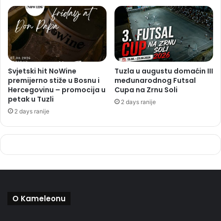
Svjetski hit NoWine
Tuzla u augustu domaćin III
premijerno stiže u Bosnu i
međunarodnog Futsal
Hercegovinu – promocija u
Cupa na Zrnu Soli
petak u Tuzli
2 days ranije
2 days ranije
O Kameleonu