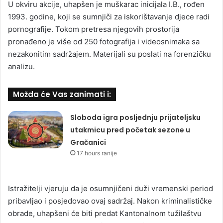
U okviru akcije, uhapšen je muškarac inicijala I.B., rođen
1993. godine, koji se sumnjiči za iskorištavanje djece radi
pornografije. Tokom pretresa njegovih prostorija
pronađeno je više od 250 fotografija i videosnimaka sa
nezakonitim sadržajem. Materijali su poslati na forenzičku
analizu.
Možda će Vas zanimati i:
Sloboda igra posljednju prijateljsku
utakmicu pred početak sezone u
Gračanici
17 hours ranije
Istražitelji vjeruju da je osumnjičeni duži vremenski period
pribavljao i posjedovao ovaj sadržaj. Nakon kriminalističke
obrade, uhapšeni će biti predat Kantonalnom tužilaštvu