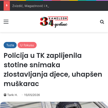
Zvizdić, Magazinović i Kojović traže poseban status za Memorijalni centar Srebrenica
Meni
Pr
Tuzla
U fokusu
Policija u TK zaplijenila
stotine snimaka
zlostavljanja djece, uhapšen
muškarac
Tarik H.
15/05/2026