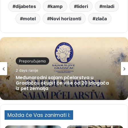
dijabetes
kamp
lideri
mladi
motel
Novi horizonti
zlača
Preporučujemo
2 days ranije
Međunarodni sajam pčelarstva u
Gradačcu okupit će više od 20 izlagača
iz pet zemalja
Možda će Vas zanimati i: