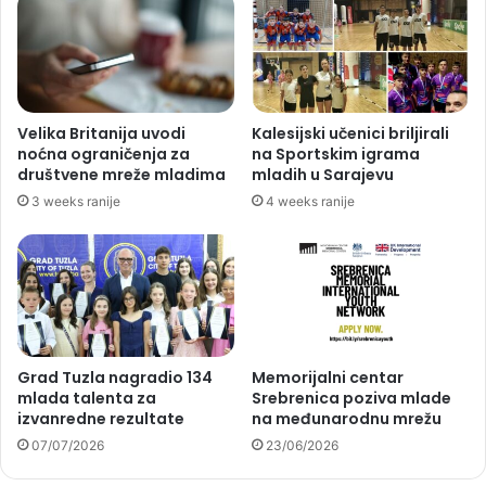
Velika Britanija uvodi
Kalesijski učenici briljirali
noćna ograničenja za
na Sportskim igrama
društvene mreže mladima
mladih u Sarajevu
3 weeks ranije
4 weeks ranije
Grad Tuzla nagradio 134
Memorijalni centar
mlada talenta za
Srebrenica poziva mlade
izvanredne rezultate
na međunarodnu mrežu
07/07/2026
23/06/2026