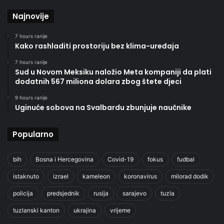
Najnovije
7 hours ranije
Kako rashladiti prostoriju bez klima-uređaja
7 hours ranije
Sud u Novom Meksiku naložio Meta kompaniji da plati
dodatnih 567 miliona dolara zbog štete djeci
9 hours ranije
Uginuće sobova na Svalbardu zbunjuje naučnike
Popularno
bih
Bosna i Hercegovina
Covid-19
fokus
fudbal
istaknuto
izrael
kameleon
koronavirus
milorad dodik
policija
predsjednik
rusija
sarajevo
tuzla
tuzlanski kanton
ukrajina
vrijeme