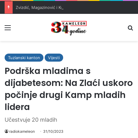
Zvizdić, Magazinović i Kojović traže poseban status za Memorijalni centar Srebrenica
Meni
Pr
Tuzlanski kanton
Vijesti
Podrška mladima s
dijabetesom: Na Zlaći uskoro
počinje drugi Kamp mladih
lidera
Učestvuje 20 mladih
radiokameleon
31/10/2023