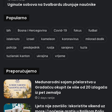
Uginuće sobova na Svalbardu zbunjuje naučnike
Popularno
bih
Bosna i Hercegovina
Covid-19
fokus
fudbal
istaknuto
izrael
kameleon
koronavirus
milorad dodik
policija
predsjednik
rusija
sarajevo
tuzla
tuzlanski kanton
ukrajina
vrijeme
Preporučujemo
Međunarodni sajam pčelarstva u
Gradačcu okupit će više od 20 izlagača
iz pet zemalja
2 days ranije
Ljeto nije završilo: Iskoristite vikend uz
more i 1 noćenje gratis u Baškom Polju