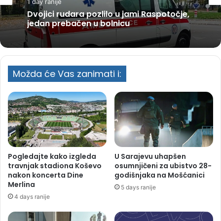
1 day ranije
Dvojici rudara pozlilo u jami Raspotočje,
jedan prebačen u bolnicu
Možda će Vas zanimati i:
Pogledajte kako izgleda
U Sarajevu uhapšen
travnjak stadiona Koševo
osumnjičeni za ubistvo 28-
nakon koncerta Dine
godišnjaka na Mošćanici
Merlina
5 days ranije
4 days ranije