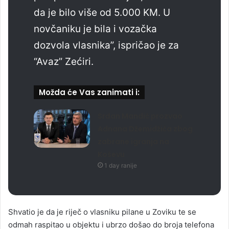
da je bilo više od 5.000 KM. U
novčaniku je bila i vozačka
dozvola vlasnika”, ispričao je za
“Avaz” Zećiri.
Možda će Vas zanimati i:
Srđan Mandić prozvao
Adnana Džemidžića zbog
zabrane igranja na
Koševu
1 day ranije
Shvatio je da je riječ o vlasniku pilane u Zoviku te se
odmah raspitao u objektu i ubrzo došao do broja telefona