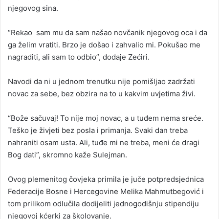
njegovog sina.
“Rekao sam mu da sam našao novčanik njegovog oca i da
ga želim vratiti. Brzo je došao i zahvalio mi. Pokušao me
nagraditi, ali sam to odbio”, dodaje Zećiri.
Navodi da ni u jednom trenutku nije pomišljao zadržati
novac za sebe, bez obzira na to u kakvim uvjetima živi.
“Bože sačuvaj! To nije moj novac, a u tuđem nema sreće.
Teško je živjeti bez posla i primanja. Svaki dan treba
nahraniti osam usta. Ali, tuđe mi ne treba, meni će dragi
Bog dati”, skromno kaže Sulejman.
Ovog plemenitog čovjeka primila je juče potpredsjednica
Federacije Bosne i Hercegovine Melika Mahmutbegović i
tom prilikom odlučila dodijeliti jednogodišnju stipendiju
njegovoj kćerki za školovanje.