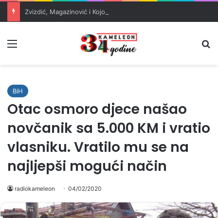
Zvizdić, Magazinović i Kojović traže poseban status za Memorijalni centar Srebrenica
Meni
Pr
BiH
Otac osmoro djece našao
novčanik sa 5.000 KM i vratio
vlasniku. Vratilo mu se na
najljepši mogući način
radiokameleon
04/02/2020