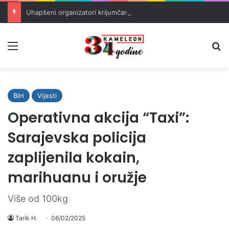
Uhapšeni organizatori krijumčarenja migranata preko BiH i Balkana
Meni
Pr
BiH
Vijesti
Operativna akcija “Taxi”:
Sarajevska policija
zaplijenila kokain,
marihuanu i oružje
Više od 100kg
Tarik H.
06/02/2025