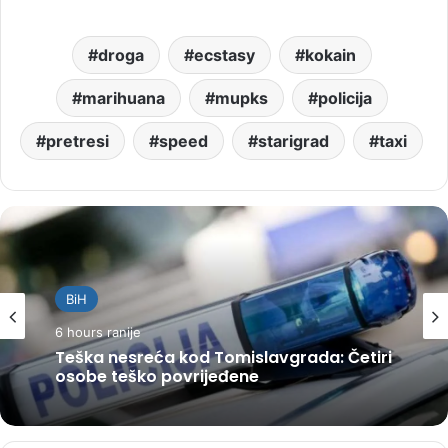
droga
ecstasy
kokain
marihuana
mupks
policija
pretresi
speed
starigrad
taxi
BiH
6 hours ranije
Teška nesreća kod Tomislavgrada: Četiri
osobe teško povrijeđene