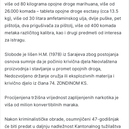
više od 80 kilograma opojne droge marihuana, više od
26.000 komada – tableta opojne droge esctasy (cca 13.5
kg), više od 30 litara amfetaminskog ulja, dvije puške, pet
pištolja, dva prigušivača za pištolj, više od 400 komada
metaka različitog kalibra, kao i drugi predmeti od interesa
za istragu.
Slobode je lišen H.M. (1978) iz Sarajeva zbog postojanja
osnova sumnje da je počinio krivična djela Neovlaštena
proizvodnja i stavljanje u promet opojnih droga,
Nedozvoljeno držanje oružja ili eksplozivnih materija i
krivično djelo iz člana 74. ZONDINOM KS.
Procijenjena tržišna vrijednost zaplijenjenih narkotika je
viša od milion konvertibilnih maraka.
Nakon kriminalističke obrade, osumnjičeni 47-godišnjak
će biti predat u daljnju nadležnost Kantonalnog tužilaštva