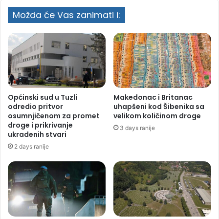
Možda će Vas zanimati i:
Općinski sud u Tuzli
Makedonac i Britanac
odredio pritvor
uhapšeni kod Šibenika sa
osumnjičenom za promet
velikom količinom droge
droge i prikrivanje
3 days ranije
ukradenih stvari
2 days ranije