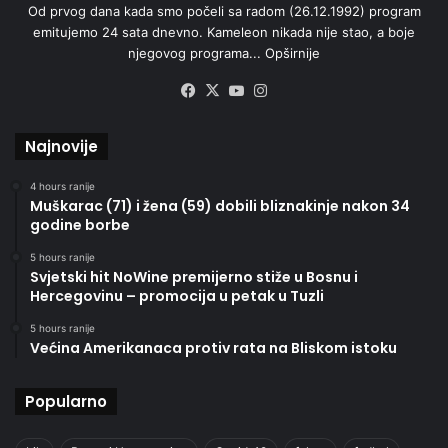
Od prvog dana kada smo počeli sa radom (26.12.1992) program
emitujemo 24 sata dnevno. Kameleon nikada nije stao, a boje
njegovog programa...
Opširnije
Facebook
X
YouTube
Instagram
Najnovije
4 hours ranije
Muškarac (71) i žena (59) dobili bliznakinje nakon 34
godine borbe
5 hours ranije
Svjetski hit NoWine premijerno stiže u Bosnu i
Hercegovinu – promocija u petak u Tuzli
5 hours ranije
Većina Amerikanaca protiv rata na Bliskom istoku
Popularno