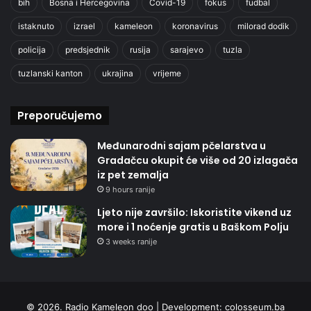
bih
Bosna i Hercegovina
Covid-19
fokus
fudbal
istaknuto
izrael
kameleon
koronavirus
milorad dodik
policija
predsjednik
rusija
sarajevo
tuzla
tuzlanski kanton
ukrajina
vrijeme
Preporučujemo
Međunarodni sajam pčelarstva u
Gradačcu okupit će više od 20 izlagača
iz pet zemalja
9 hours ranije
Ljeto nije završilo: Iskoristite vikend uz
more i 1 noćenje gratis u Baškom Polju
3 weeks ranije
© 2026. Radio Kameleon doo | Development:
colosseum.ba