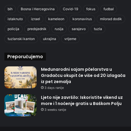
bih
Bosna i Hercegovina
Covid-19
fokus
fudbal
istaknuto
izrael
kameleon
koronavirus
milorad dodik
policija
predsjednik
rusija
sarajevo
tuzla
tuzlanski kanton
ukrajina
vrijeme
Preporučujemo
Međunarodni sajam pčelarstva u
Gradačcu okupit će više od 20 izlagača
iz pet zemalja
3 days ranije
Ljeto nije završilo: Iskoristite vikend uz
more i 1 noćenje gratis u Baškom Polju
3 weeks ranije