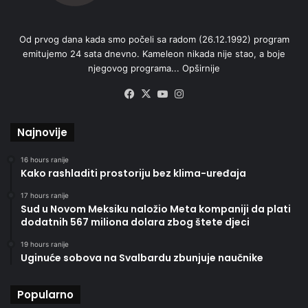
Od prvog dana kada smo počeli sa radom (26.12.1992) program
emitujemo 24 sata dnevno. Kameleon nikada nije stao, a boje
njegovog programa...
Opširnije
Facebook
X
YouTube
Instagram
Najnovije
16 hours ranije
Kako rashladiti prostoriju bez klima-uređaja
17 hours ranije
Sud u Novom Meksiku naložio Meta kompaniji da plati
dodatnih 567 miliona dolara zbog štete djeci
19 hours ranije
Uginuće sobova na Svalbardu zbunjuje naučnike
Popularno