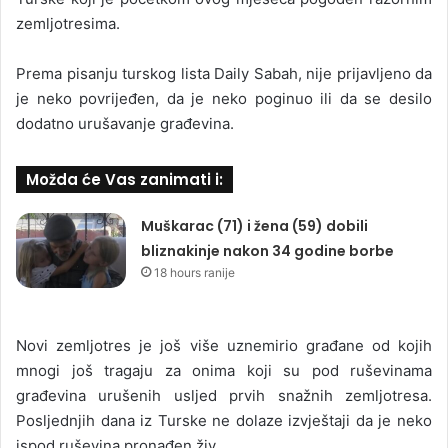
zemljotresima.
Prema pisanju turskog lista Daily Sabah, nije prijavljeno da
je neko povrijeđen, da je neko poginuo ili da se desilo
dodatno urušavanje građevina.
Možda će Vas zanimati i:
Muškarac (71) i žena (59) dobili
bliznakinje nakon 34 godine borbe
18 hours ranije
Novi zemljotres je još više uznemirio građane od kojih
mnogi još tragaju za onima koji su pod ruševinama
građevina urušenih usljed prvih snažnih zemljotresa.
Posljednjih dana iz Turske ne dolaze izvještaji da je neko
ispod ruševina pronađen živ.