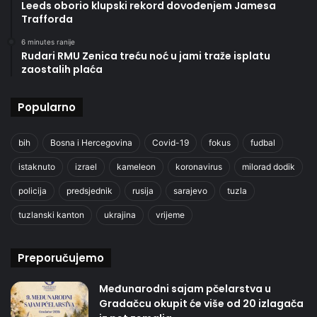
Leeds oborio klupski rekord dovođenjem Jamesa
Trafforda
6 minutes ranije
Rudari RMU Zenica treću noć u jami traže isplatu
zaostalih plaća
Popularno
bih
Bosna i Hercegovina
Covid-19
fokus
fudbal
istaknuto
izrael
kameleon
koronavirus
milorad dodik
policija
predsjednik
rusija
sarajevo
tuzla
tuzlanski kanton
ukrajina
vrijeme
Preporučujemo
Međunarodni sajam pčelarstva u
Gradačcu okupit će više od 20 izlagača