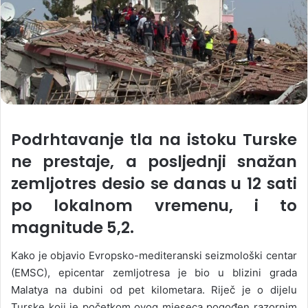
Podrhtavanje tla na istoku Turske
ne prestaje, a posljednji snažan
zemljotres desio se danas u 12 sati
po lokalnom vremenu, i to
magnitude 5,2.
Kako je objavio Evropsko-mediteranski seizmološki centar
(EMSC), epicentar zemljotresa je bio u blizini grada
Malatya na dubini od pet kilometara. Riječ je o dijelu
Turske koji je početkom ovog mjeseca pogođen razornim