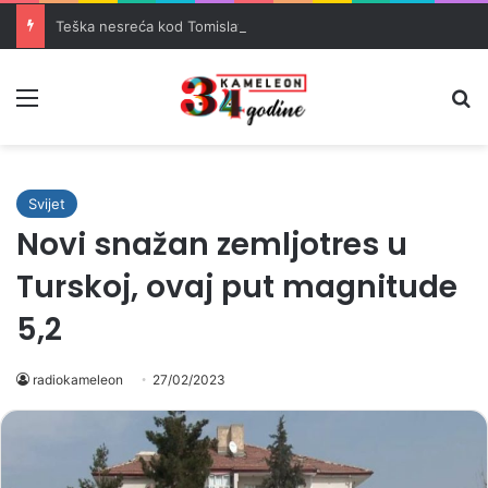
Teška nesreća kod Tomislavgrada: Četiri osobe teško povrijeđene
Meni
Pr
Svijet
Novi snažan zemljotres u
Turskoj, ovaj put magnitude
5,2
radiokameleon
27/02/2023