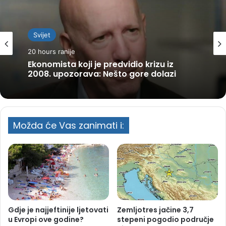
Svijet
20 hours ranije
Ekonomista koji je predvidio krizu iz
2008. upozorava: Nešto gore dolazi
Možda će Vas zanimati i:
Gdje je najjeftinije ljetovati
Zemljotres jačine 3,7
u Evropi ove godine?
stepeni pogodio područje