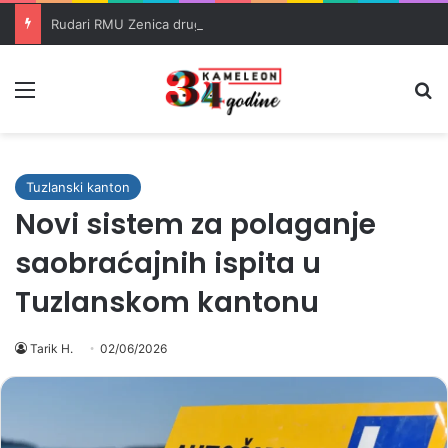
Rudari RMU Zenica drugu noć proveli u jami u znak protesta
Meni
Pr
Tuzlanski kanton
Novi sistem za polaganje
saobraćajnih ispita u
Tuzlanskom kantonu
Tarik H.
02/06/2026