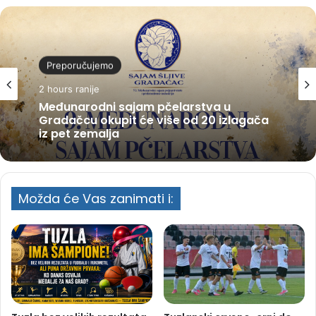
Preporučujemo
2 hours ranije
Međunarodni sajam pčelarstva u
Gradačcu okupit će više od 20 izlagača
iz pet zemalja
Možda će Vas zanimati i: