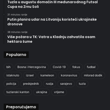
Tuzla u augustu domaćin III međunarodnog Futsal
Cupa na Zrnu Soli
31 minutes ranije
Putin planira udar na Litvaniju koristeći ukrajinske
dronove
38 minutes ranije
Više požara u TK: Vatra u Kladnju zahvatila osam
hektara šume
Popularno
bih
Bosna i Hercegovina
Covid-19
fokus
fudbal
istaknuto
izrael
kameleon
koronavirus
milorad dodik
policija
predsjednik
rusija
sarajevo
tuzla
tuzlanski kanton
ukrajina
vrijeme
Preporučujemo