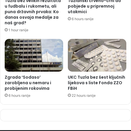
Tuzla bez velikih rezultata
Tuzlanski crveno-crni do
u fudbalu i rukometu, ali
pobjede u pripremnoj
puna državnih prvaka: Ko
utakmici
danas osvaja medalje za
6 hours ranije
naš grad?
1 hour ranije
Zgrada ‘Sodaso’
UKC Tuzla bez šest ključnih
zarobljena u nemaru i
lijekova s liste Fonda ZZO
probijenim rokovima
FBiH
6 hours ranije
22 hours ranije