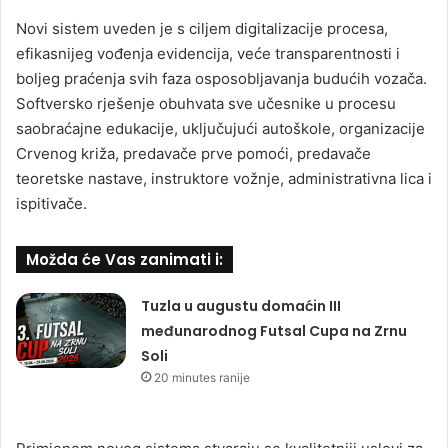
Novi sistem uveden je s ciljem digitalizacije procesa,
efikasnijeg vođenja evidencija, veće transparentnosti i
boljeg praćenja svih faza osposobljavanja budućih vozača.
Softversko rješenje obuhvata sve učesnike u procesu
saobraćajne edukacije, uključujući autoškole, organizacije
Crvenog križa, predavače prve pomoći, predavače
teoretske nastave, instruktore vožnje, administrativna lica i
ispitivače.
Možda će Vas zanimati i:
Tuzla u augustu domaćin III
međunarodnog Futsal Cupa na Zrnu
Soli
20 minutes ranije