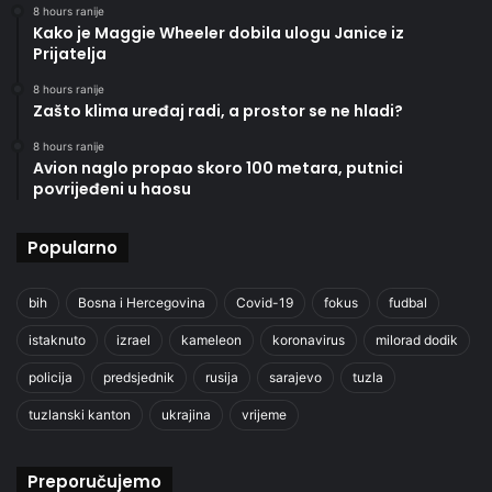
8 hours ranije
Kako je Maggie Wheeler dobila ulogu Janice iz
Prijatelja
8 hours ranije
Zašto klima uređaj radi, a prostor se ne hladi?
8 hours ranije
Avion naglo propao skoro 100 metara, putnici
povrijeđeni u haosu
Popularno
bih
Bosna i Hercegovina
Covid-19
fokus
fudbal
istaknuto
izrael
kameleon
koronavirus
milorad dodik
policija
predsjednik
rusija
sarajevo
tuzla
tuzlanski kanton
ukrajina
vrijeme
Preporučujemo