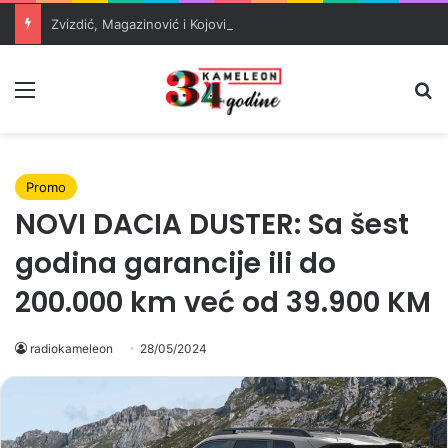
Zvizdić, Magazinović i Kojović traže poseban status za Memorijalni centar Srebrenica
Meni
Pr
Promo
NOVI DACIA DUSTER: Sa šest
godina garancije ili do
200.000 km već od 39.900 KM
radiokameleon
28/05/2024