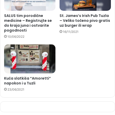
SALUS tim porodične
St. James’s Irish Pub Tuzla
medicine – Registrujte se
– Veliko točeno pivo gratis
do kraja juna i ostvarite
uz burger ili wrap
pogodnosti
16/11/2021
10/06/2022
Kuća slatkiša “Amoretti”
napokon i u Tuzli
23/06/2021