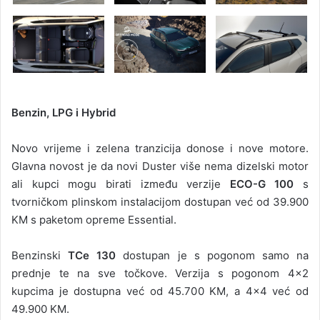
Benzin, LPG i Hybrid
Novo vrijeme i zelena tranzicija donose i nove motore.
Glavna novost je da novi Duster više nema dizelski motor
ali kupci mogu birati između verzije
ECO-G 100
s
tvorničkom plinskom instalacijom dostupan već od 39.900
KM s paketom opreme Essential.
Benzinski
TCe 130
dostupan je s pogonom samo na
prednje te na sve točkove. Verzija s pogonom 4×2
kupcima je dostupna već od 45.700 KM, a 4×4 već od
49.900 KM.