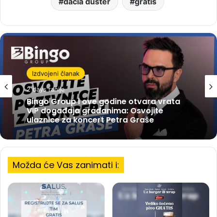
dacia duster
gratis
Izdvojeni članak
2 days ranije
Bingo Group i ove godine otvara vrata
VIP događaja građanima: Osvojite
ulaznice za koncert Petra Graše
Možda će Vas zanimati i: