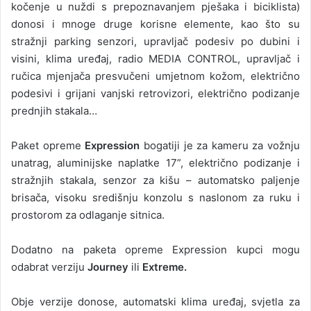
kočenje u nuždi s prepoznavanjem pješaka i biciklista)
donosi i mnoge druge korisne elemente, kao što su
stražnji parking senzori, upravljač podesiv po dubini i
visini, klima uređaj, radio MEDIA CONTROL, upravljač i
ručica mjenjača presvučeni umjetnom kožom, električno
podesivi i grijani vanjski retrovizori, električno podizanje
prednjih stakala…
Paket opreme
Expression
bogatiji je za kameru za vožnju
unatrag, aluminijske naplatke 17”, električno podizanje i
stražnjih stakala, senzor za kišu – automatsko paljenje
brisača, visoku središnju konzolu s naslonom za ruku i
prostorom za odlaganje sitnica.
Dodatno na paketa opreme Expression kupci mogu
odabrat verziju
Journey
ili
Extreme.
Obje verzije donose, automatski klima uređaj, svjetla za