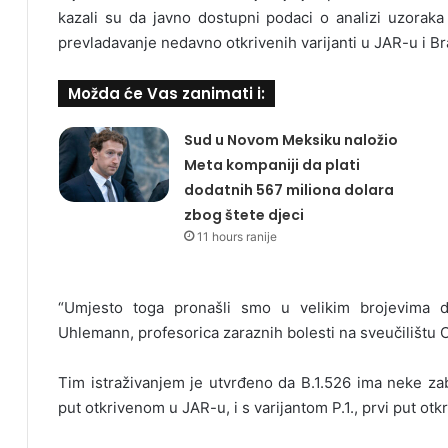
kazali su da javno dostupni podaci o analizi uzorak
prevladavanje nedavno otkrivenih varijanti u JAR-u i Br
Možda će Vas zanimati i:
Sud u Novom Meksiku naložio
Meta kompaniji da plati
dodatnih 567 miliona dolara
zbog štete djeci
11 hours ranije
“Umjesto toga pronašli smo u velikim brojevima do
Uhlemann, profesorica zaraznih bolesti na sveučilištu 
Tim istraživanjem je utvrđeno da B.1.526 ima neke zabr
put otkrivenom u JAR-u, i s varijantom P.1., prvi put otk