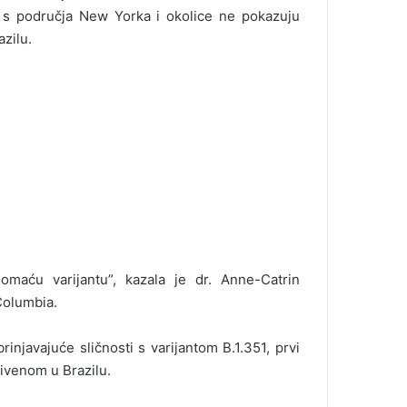
a s područja New Yorka i okolice ne pokazuju
azilu.
maću varijantu”, kazala je dr. Anne-Catrin
Columbia.
injavajuće sličnosti s varijantom B.1.351, prvi
rivenom u Brazilu.