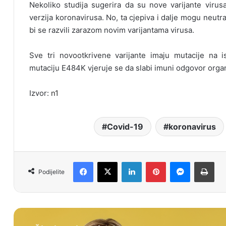
Nekoliko studija sugerira da su nove varijante virusa
verzija koronavirusa. No, ta cjepiva i dalje mogu neutraliz
bi se razvili zarazom novim varijantama virusa.
Sve tri novootkrivene varijante imaju mutacije na i
mutaciju E484K vjeruje se da slabi imuni odgovor orga
Izvor:
n1
Covid-19
koronavirus
Facebook
X
LinkedIn
Pinterest
Messenger
Print
Podijelite