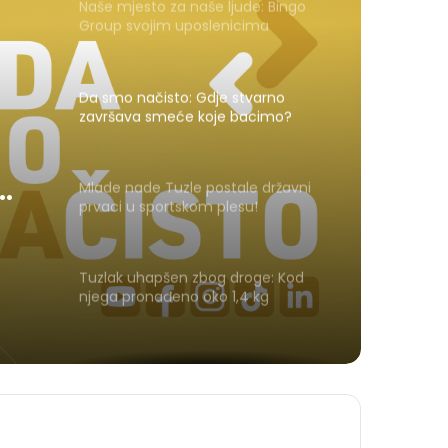
Naše mjesto za naše ljude: Bingo
Group svojim uposlenicima
posvećuje posebno lijep festivalski
trenutak
Da smo načisto: Gdje stvarno
završava smeće koje bacimo?
Mlade nade Tuzle postale državni
prvaci u sportskom plesu!
Tuzlak uhapšen zbog droge: Kod
njega pronađeno oko 1,4 kg
amfetamina i marihuane