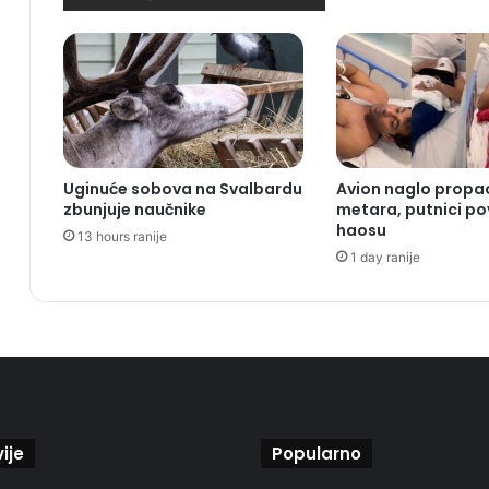
Uginuće sobova na Svalbardu
Avion naglo propa
zbunjuje naučnike
metara, putnici pov
haosu
13 hours ranije
1 day ranije
ije
Popularno