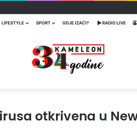
ć traže poseban status za Memorijalni centar Srebrenica
LIFESTYLE
SPORT
GDJE IZAĆI?
RADIO LIVE
irusa otkrivena u Ne