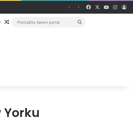
Facebook
X
YouTube
Instag
Pri
Prijava
Random članak
Pretražite
šareni
portal
w Yorku