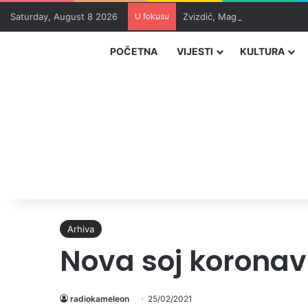
Saturday, August 8 2026
U fokusu
Zvizdić, Magazinović i Kojovi
POČETNA
VIJESTI
KULTURA
Arhiva
Nova soj koronav
radiokameleon
25/02/2021