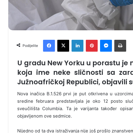
Facebook
X
LinkedIn
Pinterest
Messenger
Print
Podijelite
U gradu New Yorku u porastu je 
koja ime neke sličnosti sa zar
Južnoafričkoj Republici, objavili 
Nova inačica B.1.526 prvi je put otkrivena u uzorc
sredine februara predstavljala je oko 12 posto sluč
sveučilišta Columbia. Ta je varijanta također opisa
objavljenom ove sedmice.
Nijedno od ta dva istraživanja nije još prošlo znanstve