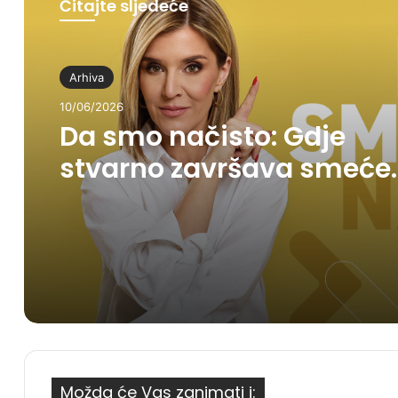
Čitajte sljedeće
Arhiva
10/06/2026
Da smo načisto: Gdje
stvarno završava smeće
koje bacimo?
Možda će Vas zanimati i: