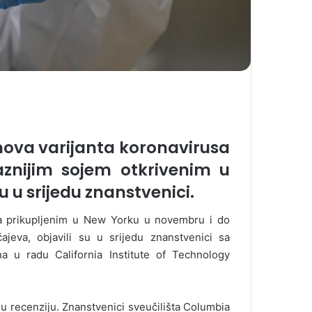
nova varijanta koronavirusa
aznijim sojem otkrivenim u
su u srijedu znanstvenici.
ima prikupljenim u New Yorku u novembru i do
ajeva, objavili su u srijedu znanstvenici sa
na u radu California Institute of Technology
nu recenziju. Znanstvenici sveučilišta Columbia