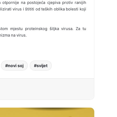
 otpornije na postojeća cjepiva protiv ranijih
irati virus i štititi od teških oblika bolesti koji
stom mjestu proteinskog šiljka virusa. Za tu
nizma na virus.
novi soj
svijet