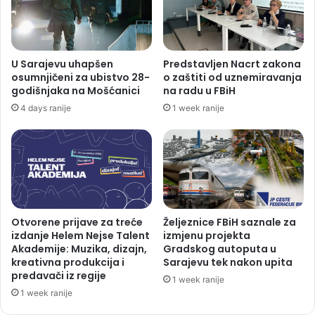
U Sarajevu uhapšen
Predstavljen Nacrt zakona
osumnjičeni za ubistvo 28-
o zaštiti od uznemiravanja
godišnjaka na Mošćanici
na radu u FBiH
4 days ranije
1 week ranije
Otvorene prijave za treće
Željeznice FBiH saznale za
izdanje Helem Nejse Talent
izmjenu projekta
Akademije: Muzika, dizajn,
Gradskog autoputa u
kreativna produkcija i
Sarajevu tek nakon upita
predavači iz regije
1 week ranije
1 week ranije