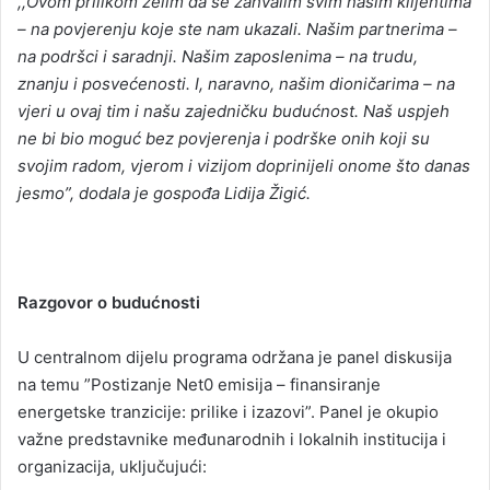
,,Ovom prilikom želim da se zahvalim svim našim klijentima
– na povjerenju koje ste nam ukazali. Našim partnerima –
na podršci i saradnji. Našim zaposlenima – na trudu,
znanju i posvećenosti. I, naravno, našim dioničarima – na
vjeri u ovaj tim i našu zajedničku budućnost. Naš uspjeh
ne bi bio moguć bez povjerenja i podrške onih koji su
svojim radom, vjerom i vizijom doprinijeli onome što danas
jesmo”, dodala je gospođa Lidija Žigić.
Razgovor o budućnosti
U centralnom dijelu programa održana je panel diskusija
na temu ”Postizanje Net0 emisija – finansiranje
energetske tranzicije: prilike i izazovi”. Panel je okupio
važne predstavnike međunarodnih i lokalnih institucija i
organizacija, uključujući: