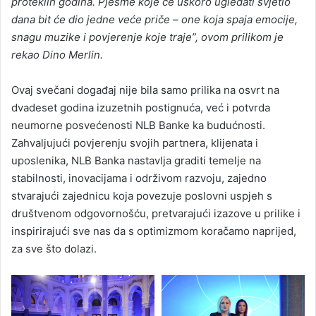
proteklih godina. Pjesme koje će uskoro ugledati svjetlo
dana bit će dio jedne veće priče – one koja spaja emocije,
snagu muzike i povjerenje koje traje”, ovom prilikom je
rekao Dino Merlin.
Ovaj svečani događaj nije bila samo prilika na osvrt na
dvadeset godina izuzetnih postignuća, već i potvrda
neumorne posvećenosti NLB Banke ka budućnosti.
Zahvaljujući povjerenju svojih partnera, klijenata i
uposlenika, NLB Banka nastavlja graditi temelje na
stabilnosti, inovacijama i održivom razvoju, zajedno
stvarajući zajednicu koja povezuje poslovni uspjeh s
društvenom odgovornošću, pretvarajući izazove u prilike i
inspirirajući sve nas da s optimizmom koračamo naprijed,
za sve što dolazi.