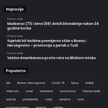
Najnovije
9 hours ranije
Muškarac (71) i žena (59) dobili bliznakinje nakon 34
godine borbe
9 hours ranije
Svjetski hit NoWine premijerno stiže u Bosnu i
Hercegovinu – promocija u petak u Tuzli
9 hours ranije
Većina Amerikanaca protiv rata na Bliskom istoku
Popularno
bih
Bosna i Hercegovina
Covid-19
fokus
fudbal
istaknuto
izrael
kameleon
koronavirus
milorad dodik
policija
predsjednik
rusija
sarajevo
tuzla
tuzlanski kanton
ukrajina
vrijeme