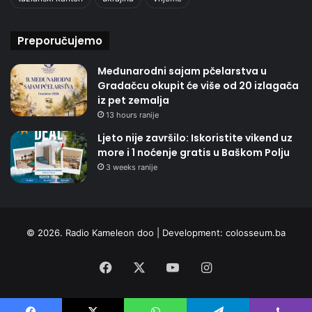
Preporučujemo
Međunarodni sajam pčelarstva u
Gradačcu okupit će više od 20 izlagača
iz pet zemalja
13 hours ranije
Ljeto nije završilo: Iskoristite vikend uz
more i 1 noćenje gratis u Baškom Polju
3 weeks ranije
© 2026. Radio Kameleon doo | Development:
colosseum.ba
Facebook
X
YouTube
Instagram