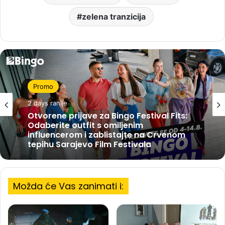
zelena tranzicija
Promo
Promo
2 days ranije
3 days ranije
BBI Banka uz U16 košarkašku
reprezentaciju BiH pred EuroBasket 2026
Otvorene prijave za Bingo Festival Fits:
Odaberite outfit s omiljenim
influencerom i zablistajte na Crvenom
Možda će Vas zanimati i:
tepihu Sarajevo Film Festivala