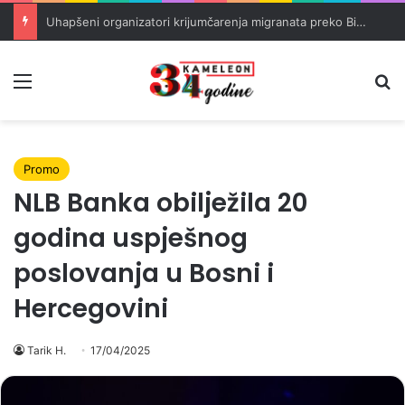
Uhapšeni organizatori krijumčarenja migranata preko BiH i Balkana
Meni
Pr
Promo
NLB Banka obilježila 20
godina uspješnog
poslovanja u Bosni i
Hercegovini
Tarik H.
17/04/2025