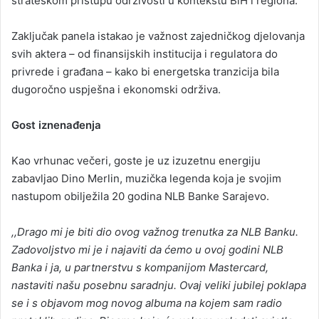
strateškom pristupu održivosti u kontekstu BiH i regiona.
Zaključak panela istakao je važnost zajedničkog djelovanja
svih aktera – od finansijskih institucija i regulatora do
privrede i građana – kako bi energetska tranzicija bila
dugoročno uspješna i ekonomski održiva.
Gost iznenađenja
Kao vrhunac večeri, goste je uz izuzetnu energiju
zabavljao Dino Merlin, muzička legenda koja je svojim
nastupom obilježila 20 godina NLB Banke Sarajevo.
,,Drago mi je biti dio ovog važnog trenutka za NLB Banku.
Zadovoljstvo mi je i najaviti da ćemo u ovoj godini NLB
Banka i ja, u partnerstvu s kompanijom Mastercard,
nastaviti našu posebnu saradnju. Ovaj veliki jubilej poklapa
se i s objavom mog novog albuma na kojem sam radio