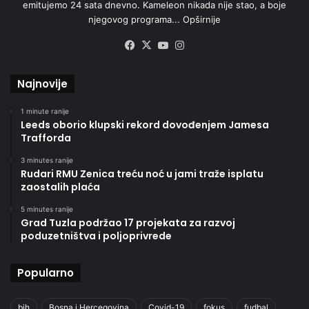
emitujemo 24 sata dnevno. Kameleon nikada nije stao, a boje
njegovog programa...
Opširnije
Facebook
X
YouTube
Instagram
Najnovije
1 minute ranije
Leeds oborio klupski rekord dovođenjem Jamesa
Trafforda
3 minutes ranije
Rudari RMU Zenica treću noć u jami traže isplatu
zaostalih plaća
5 minutes ranije
Grad Tuzla podržao 17 projekata za razvoj
poduzetništva i poljoprivrede
Popularno
bih
Bosna i Hercegovina
Covid-19
fokus
fudbal