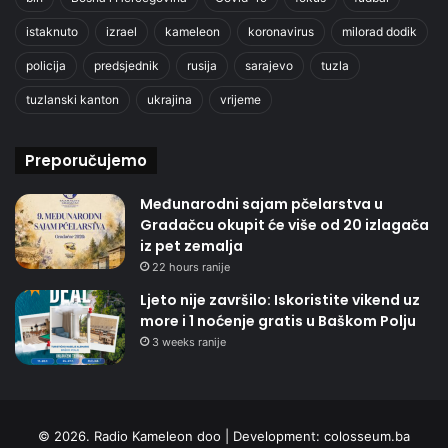
istaknuto
izrael
kameleon
koronavirus
milorad dodik
policija
predsjednik
rusija
sarajevo
tuzla
tuzlanski kanton
ukrajina
vrijeme
Preporučujemo
Međunarodni sajam pčelarstva u
Gradačcu okupit će više od 20 izlagača
iz pet zemalja
22 hours ranije
Ljeto nije završilo: Iskoristite vikend uz
more i 1 noćenje gratis u Baškom Polju
3 weeks ranije
© 2026. Radio Kameleon doo | Development:
colosseum.ba