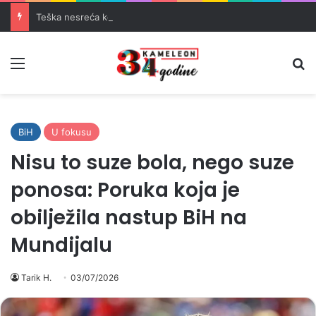
Teška nesreća kod Tomislavgrada: Četiri osobe teško povrijeđene
Meni
Pr
BiH
U fokusu
Nisu to suze bola, nego suze
ponosa: Poruka koja je
obilježila nastup BiH na
Mundijalu
Tarik H.
03/07/2026