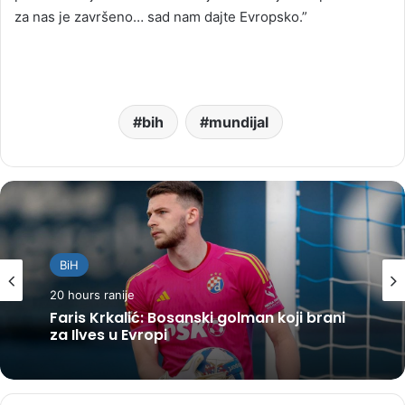
za nas je završeno… sad nam dajte Evropsko.”
bih
mundijal
BiH
20 hours ranije
Faris Krkalić: Bosanski golman koji brani
za Ilves u Evropi