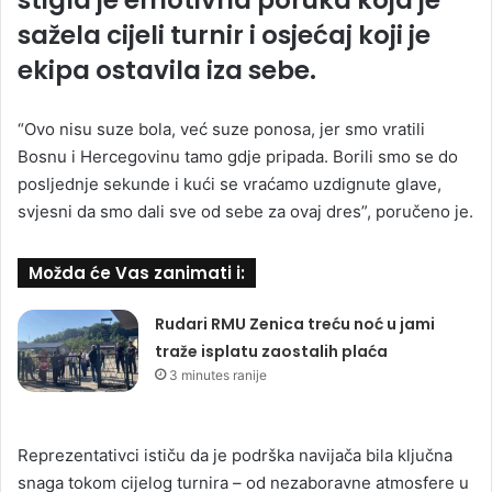
sažela cijeli turnir i osjećaj koji je
ekipa ostavila iza sebe.
“Ovo nisu suze bola, već suze ponosa, jer smo vratili
Bosnu i Hercegovinu tamo gdje pripada. Borili smo se do
posljednje sekunde i kući se vraćamo uzdignute glave,
svjesni da smo dali sve od sebe za ovaj dres”, poručeno je.
Možda će Vas zanimati i:
Rudari RMU Zenica treću noć u jami
traže isplatu zaostalih plaća
3 minutes ranije
Reprezentativci ističu da je podrška navijača bila ključna
snaga tokom cijelog turnira – od nezaboravne atmosfere u