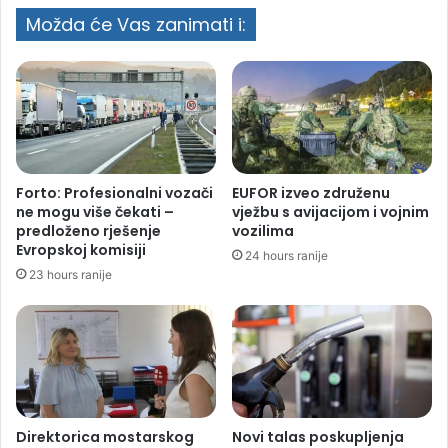
Možda će Vas zanimati i:
Forto: Profesionalni vozači
EUFOR izveo združenu
ne mogu više čekati –
vježbu s avijacijom i vojnim
predloženo rješenje
vozilima
Evropskoj komisiji
24 hours ranije
23 hours ranije
Direktorica mostarskog
Novi talas poskupljenja