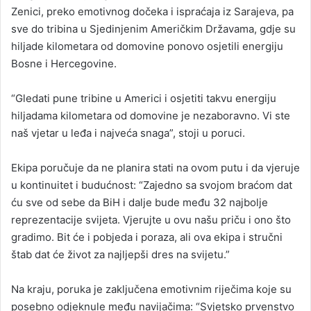
Zenici, preko emotivnog dočeka i ispraćaja iz Sarajeva, pa
sve do tribina u Sjedinjenim Američkim Državama, gdje su
hiljade kilometara od domovine ponovo osjetili energiju
Bosne i Hercegovine.
“Gledati pune tribine u Americi i osjetiti takvu energiju
hiljadama kilometara od domovine je nezaboravno. Vi ste
naš vjetar u leđa i najveća snaga”, stoji u poruci.
Ekipa poručuje da ne planira stati na ovom putu i da vjeruje
u kontinuitet i budućnost: “Zajedno sa svojom braćom dat
ću sve od sebe da BiH i dalje bude među 32 najbolje
reprezentacije svijeta. Vjerujte u ovu našu priču i ono što
gradimo. Bit će i pobjeda i poraza, ali ova ekipa i stručni
štab dat će život za najljepši dres na svijetu.”
Na kraju, poruka je zaključena emotivnim riječima koje su
posebno odjeknule među navijačima: “Svjetsko prvenstvo