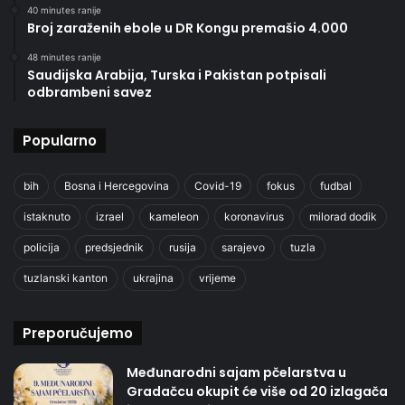
40 minutes ranije
Broj zaraženih ebole u DR Kongu premašio 4.000
48 minutes ranije
Saudijska Arabija, Turska i Pakistan potpisali
odbrambeni savez
Popularno
bih
Bosna i Hercegovina
Covid-19
fokus
fudbal
istaknuto
izrael
kameleon
koronavirus
milorad dodik
policija
predsjednik
rusija
sarajevo
tuzla
tuzlanski kanton
ukrajina
vrijeme
Preporučujemo
Međunarodni sajam pčelarstva u
Gradačcu okupit će više od 20 izlagača