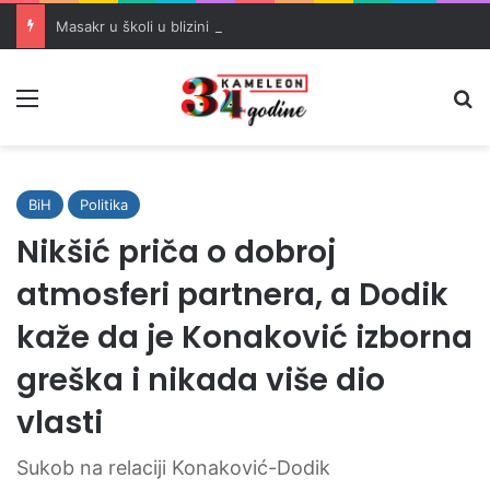
Masakr u školi u blizini Bangkoka: učenik ubio babu i dedu, pa pucao na nastavnike i đake
Meni
Pr
BiH
Politika
Nikšić priča o dobroj
atmosferi partnera, a Dodik
kaže da je Konaković izborna
greška i nikada više dio
vlasti
Sukob na relaciji Konaković-Dodik