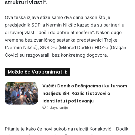
strukturi vlasti”.
Ova teška izjava stiže samo dva dana nakon što je
predsjednik SDP-a Nermin Nikšić kazao da su partneri u
državnoj vlasti “došli do dobre atmosfere”. Nakon dugo
vremena bez zvaničnog sastanka predstavnici Trojke
(Nermin Nikšić), SNSD-a (Milorad Dodik) i HDZ-a (Dragan
Čović) su razgovarali, bez konkretnog dogovora.
Možda će Vas zanimati i:
Vučić i Dodik o Bošnjacima i kulturnom
nasljeđu BiH: Različiti stavovi o
identitetu i poštovanju
4 days ranije
Pitanje je kako će novi sukob na relaciji Konaković – Dodik