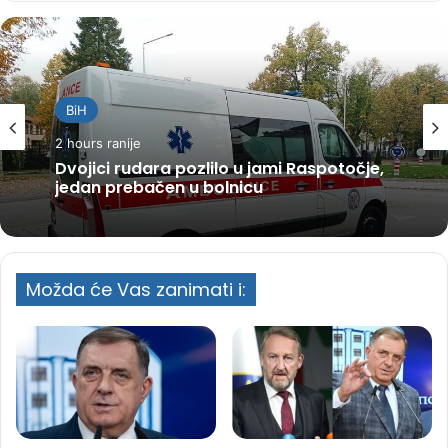
BiH
2 hours ranije
Dvojici rudara pozlilo u jami Raspotočje,
jedan prebačen u bolnicu
Možda će Vas zanimati i: