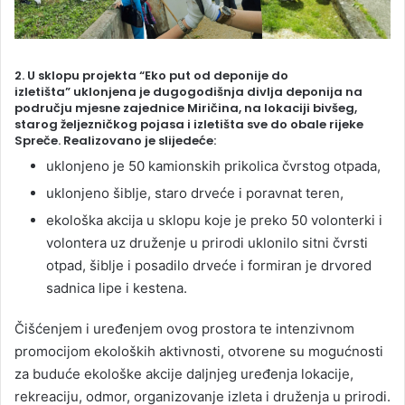
2.
U sklopu projekta
“Eko put od deponije do
izletišta”
uklonjena je dugogodišnja divlja deponija na
području mjesne zajednice Miričina, na lokaciji bivšeg,
starog željezničkog pojasa i izletišta sve do obale rijeke
Spreče. Realizovano je slijedeće:
uklonjeno je 50 kamionskih prikolica čvrstog otpada,
uklonjeno šiblje, staro drveće i poravnat teren,
ekološka akcija u sklopu koje je preko 50 volonterki i
volontera uz druženje u prirodi uklonilo sitni čvrsti
otpad, šiblje i posadilo drveće i formiran je drvored
sadnica lipe i kestena.
Čišćenjem i uređenjem ovog prostora te intenzivnom
promocijom ekoloških aktivnosti, otvorene su mogućnosti
za buduće ekološke akcije daljnjeg uređenja lokacije,
rekreaciju, odmor, organizovanje izleta i druženja u prirodi.