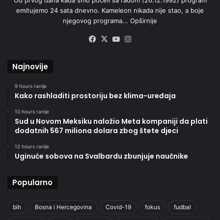
emitujemo 24 sata dnevno. Kameleon nikada nije stao, a boje
njegovog programa...
Opširnije
Facebook
X
YouTube
Instagram
Najnovije
9 hours ranije
Kako rashladiti prostoriju bez klima-uređaja
10 hours ranije
Sud u Novom Meksiku naložio Meta kompaniji da plati
dodatnih 567 miliona dolara zbog štete djeci
12 hours ranije
Uginuće sobova na Svalbardu zbunjuje naučnike
Popularno
bih
Bosna i Hercegovina
Covid-19
fokus
fudbal