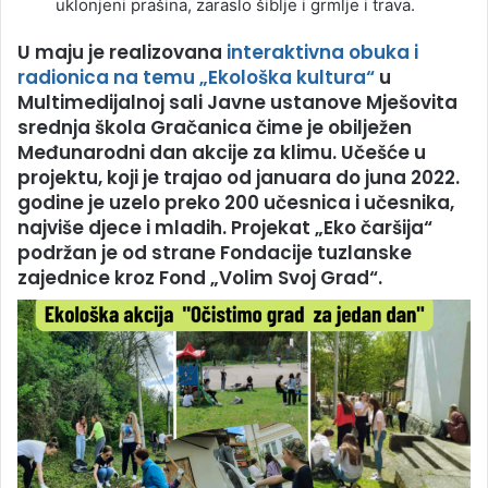
uklonjeni prašina, zaraslo šiblje i grmlje i trava.
U maju je realizovana
interaktivna obuka i
radionica na temu „Ekološka kultura“
u
Multimedijalnoj sali Javne ustanove Mješovita
srednja škola Gračanica čime je obilježen
Međunarodni dan akcije za klimu. Učešće u
projektu, koji je trajao od januara do juna 2022.
godine je uzelo preko 200 učesnica i učesnika,
najviše djece i mladih. Projekat „Eko čaršija“
podržan je od strane Fondacije tuzlanske
zajednice kroz Fond „Volim Svoj Grad“.