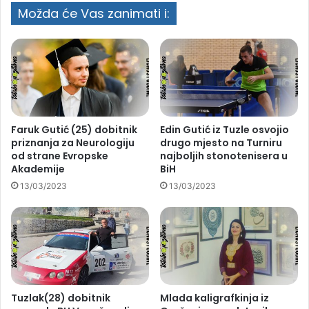
Možda će Vas zanimati i:
Faruk Gutić (25) dobitnik
Edin Gutić iz Tuzle osvojio
priznanja za Neurologiju
drugo mjesto na Turniru
od strane Evropske
najboljih stonotenisera u
Akademije
BiH
13/03/2023
13/03/2023
Tuzlak(28) dobitnik
Mlada kaligrafkinja iz