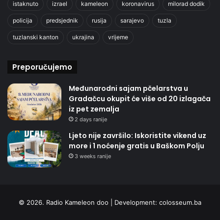
istaknuto
izrael
kameleon
koronavirus
milorad dodik
policija
predsjednik
rusija
sarajevo
tuzla
tuzlanski kanton
ukrajina
vrijeme
Preporučujemo
Međunarodni sajam pčelarstva u
Gradačcu okupit će više od 20 izlagača
iz pet zemalja
2 days ranije
Ljeto nije završilo: Iskoristite vikend uz
more i 1 noćenje gratis u Baškom Polju
3 weeks ranije
© 2026. Radio Kameleon doo | Development:
colosseum.ba