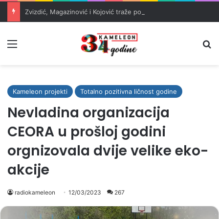
Zvizdić, Magazinović i Kojović traže poseban status za Memorijalni centar Srebrenica
Meni
Pr
Kameleon projekti
Totalno pozitivna ličnost godine
Nevladina organizacija
CEORA u prošloj godini
orgnizovala dvije velike eko-
akcije
radiokameleon
12/03/2023
267