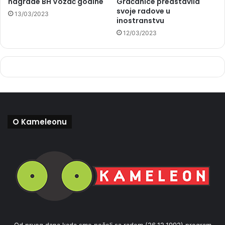
nagrade BH Vozač godine
Gračanice predstavila
svoje radove u
13/03/2023
inostranstvu
12/03/2023
O Kameleonu
Od prvog dana kada smo počeli sa radom (26.12.1992) program