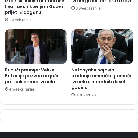
Izraelski ministar odbrane
Izrael gradi barijeru u Gazi
hvali se uništenjem Gaze i
3 weeks ranije
prijeti Erdoganu
1 week ranije
Budući premijer Velike
Netanyahu najavio
Britanije pozvao na jači
ukidanje američke pomoći
pritisak prema Izraelu
Izraelu u narednih deset
godina
4 weeks ranije
01/07/2026