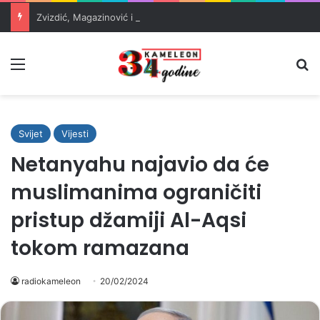
Zvizdić, Magazinović i Kojović traže poseban status za Memorijalni centar Srebrenica
Meni
Pr
Svijet
Vijesti
Netanyahu najavio da će
muslimanima ograničiti
pristup džamiji Al-Aqsi
tokom ramazana
radiokameleon
20/02/2024