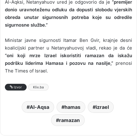
Al-Aqksi, Netanyahuov ured je odgovorio da je
“premijer
donio uravnoteženu odluku da dopusti slobodu vjerskih
obreda unutar sigurnosnih potreba koje su odredile
sigurnosne službe.”
Ministar javne sigurnosti Itamar Ben Gvir, krajnje desni
koalicijski partner u Netanyahuovoj vladi, rekao je da će
“oni koji mrze Izrael iskoristiti ramazan da iskažu
podršku liderima Hamasa i pozovu na nasilje,”
prenosi
The Times of Israel.
Izvor
Klix.ba
Al-Aqsa
hamas
izrael
ramazan