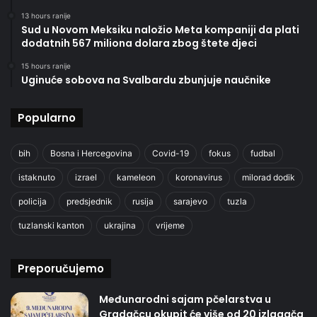
13 hours ranije
Sud u Novom Meksiku naložio Meta kompaniji da plati
dodatnih 567 miliona dolara zbog štete djeci
15 hours ranije
Uginuće sobova na Svalbardu zbunjuje naučnike
Popularno
bih
Bosna i Hercegovina
Covid-19
fokus
fudbal
istaknuto
izrael
kameleon
koronavirus
milorad dodik
policija
predsjednik
rusija
sarajevo
tuzla
tuzlanski kanton
ukrajina
vrijeme
Preporučujemo
Međunarodni sajam pčelarstva u
Gradačcu okupit će više od 20 izlagača