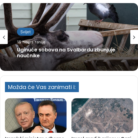
Svijet
15 hours ranije
Uginuće sobova na Svalbardu zbunjuje
naučnike
Možda će Vas zanimati i: