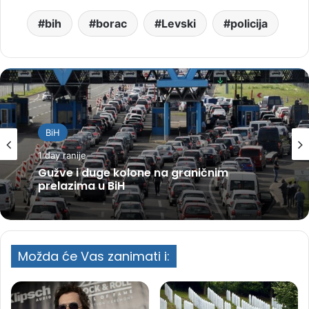
bih
borac
Levski
policija
BiH
1 day ranije
Gužve i duge kolone na graničnim
prelazima u BiH
Možda će Vas zanimati i: