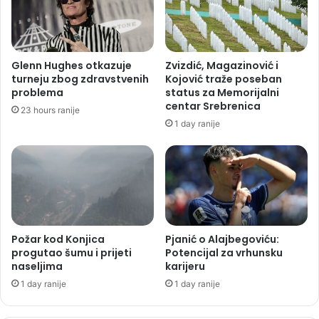
Glenn Hughes otkazuje
Zvizdić, Magazinović i
turneju zbog zdravstvenih
Kojović traže poseban
problema
status za Memorijalni
centar Srebrenica
23 hours ranije
1 day ranije
Požar kod Konjica
Pjanić o Alajbegoviću:
progutao šumu i prijeti
Potencijal za vrhunsku
naseljima
karijeru
1 day ranije
1 day ranije