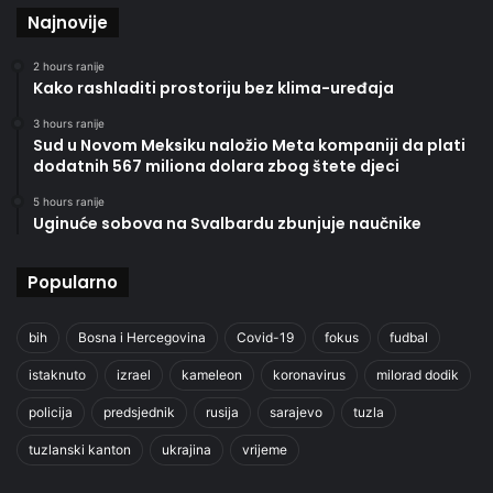
Najnovije
2 hours ranije
Kako rashladiti prostoriju bez klima-uređaja
3 hours ranije
Sud u Novom Meksiku naložio Meta kompaniji da plati
dodatnih 567 miliona dolara zbog štete djeci
5 hours ranije
Uginuće sobova na Svalbardu zbunjuje naučnike
Popularno
bih
Bosna i Hercegovina
Covid-19
fokus
fudbal
istaknuto
izrael
kameleon
koronavirus
milorad dodik
policija
predsjednik
rusija
sarajevo
tuzla
tuzlanski kanton
ukrajina
vrijeme