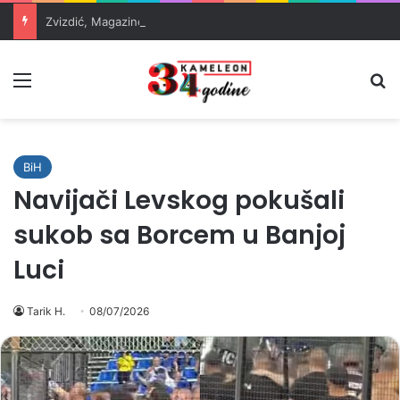
Zvizdić, Magazinović i Kojović traže poseban status za Memorijalni centar Srebrenica
Meni
Pr
BiH
Navijači Levskog pokušali
sukob sa Borcem u Banjoj
Luci
Tarik H.
08/07/2026