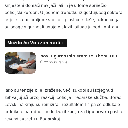
smješteni domaći navijači, ali ih je u tome spriječio
policijski kordon. U jednom trenutku iz gostujućeg sektora
letjele su polomljene stolice i plastične flaše, nakon čega
su snage sigurnosti uspjele staviti situaciju pod kontrolu.
Možda će Vas zanimati i:
Novi sigurnosni sistem za izbore u BiH
22 hours ranije
Iako su tenzije bile izražene, veći sukobi su izbjegnuti
zahvaljujući brzoj reakciji policije i redarske službe. Borac i
Levski na kraju su remizirali rezultatom 1:1 pa će odluka o
putniku u narednu rundu kvalifikacija za Ligu prvaka pasti u
revanš susretu u Bugarskoj.