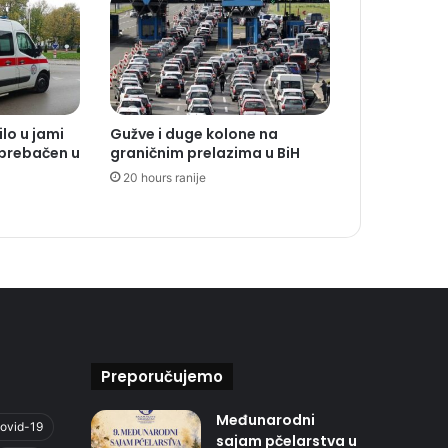
ilo u jami
Gužve i duge kolone na
 prebačen u
graničnim prelazima u BiH
20 hours ranije
Preporučujemo
Međunarodni
ovid-19
sajam pčelarstva u