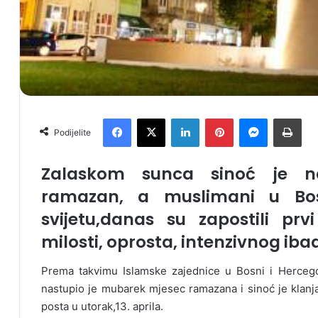
Facebook
X
LinkedIn
Pinterest
Messenger
Print
Podijelite
Zalaskom sunca sinoć je n
ramazan, a muslimani u Bosni
svijetu,danas su zapostili p
milosti, oprosta, intenzivnog iba
Prema takvimu Islamske zajednice u Bosni i Hercego
nastupio je mubarek mjesec ramazana i sinoć je klanja
posta u utorak,13. aprila.