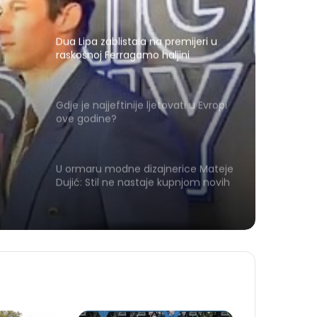
biciklijada
Dua Lipa zablistala na premijeri u
raskošnoj Ferragamo haljini
Gdje je najjeftinije ljetovati u Evropi
ove godine?
U ormaru modne dizajnerice Mateje
Dujić: Stil ne nastaje kupnjom novih
stvari