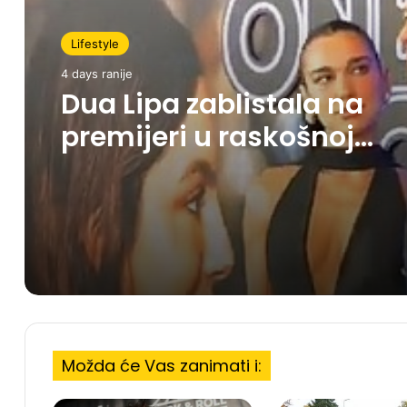
Lifestyle
4 days ranije
Dua Lipa zablistala na
premijeri u raskošnoj
Ferragamo haljini
Možda će Vas zanimati i: