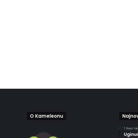
O Kameleonu
Najnov
1 hour ran
Uginu