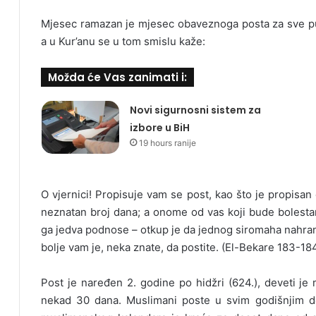
Mjesec ramazan je mjesec obaveznoga posta za sve pun
a u Kur’anu se u tom smislu kaže:
Možda će Vas zanimati i:
Novi sigurnosni sistem za
izbore u BiH
19 hours ranije
O vjernici! Propisuje vam se post, kao što je propisan o
neznatan broj dana; a onome od vas koji bude bolestan 
ga jedva podnose – otkup je da jednog siromaha nahrane.
bolje vam je, neka znate, da postite. (El-Bekare 183-184
Post je naređen 2. godine po hidžri (624.), deveti j
nekad 30 dana. Muslimani poste u svim godišnjim d