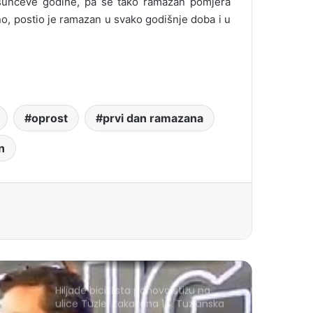
sunčeve godine, pa se tako ramazan pomjera
o, postio je ramazan u svako godišnje doba i u
oprost
prvi dan ramazana
n
Hiljade biciklista ponovo stižu na
ulice Tuzle: Zakazana 14. Tuzlanska