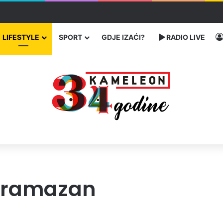
ć traže poseban status za Memorijalni centar Srebrenica
LIFESTYLE
SPORT
GDJE IZAĆI?
RADIO LIVE
 ramazan