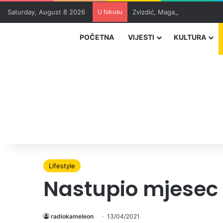
Saturday, August 8 2026
U fokusu
Zvizdić, Magazinović i Kojovi
POČETNA
VIJESTI
KULTURA
Lifestyle
Nastupio mjesec
radiokameleon
13/04/2021