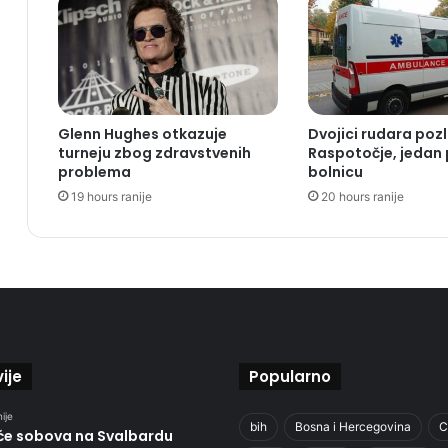
Glenn Hughes otkazuje
Dvojici rudara pozl
turneju zbog zdravstvenih
Raspotočje, jedan
problema
bolnicu
19 hours ranije
20 hours ranije
ije
Popularno
ije
bih
Bosna i Hercegovina
C
će sobova na Svalbardu