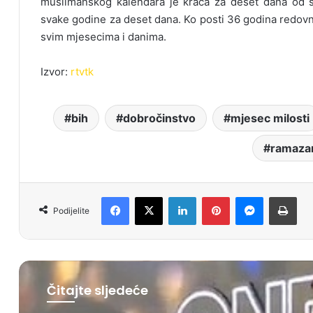
muslimanskog kalendara je kraća za deset dana od 
svake godine za deset dana. Ko posti 36 godina redovn
svim mjesecima i danima.
Izvor:
rtvtk
bih
dobročinstvo
mjesec milosti
ramaza
Facebook
X
LinkedIn
Pinterest
Messenger
Print
Podijelite
Čitajte sljedeće