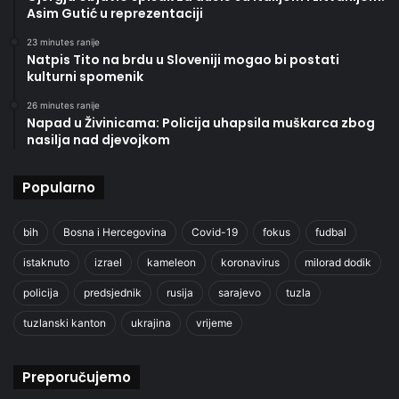
Asim Gutić u reprezentaciji
23 minutes ranije
Natpis Tito na brdu u Sloveniji mogao bi postati
kulturni spomenik
26 minutes ranije
Napad u Živinicama: Policija uhapsila muškarca zbog
nasilja nad djevojkom
Popularno
bih
Bosna i Hercegovina
Covid-19
fokus
fudbal
istaknuto
izrael
kameleon
koronavirus
milorad dodik
policija
predsjednik
rusija
sarajevo
tuzla
tuzlanski kanton
ukrajina
vrijeme
Preporučujemo