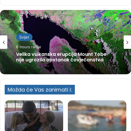
Svijet
6 hours ranije
Velika vulkanska erupcija Mount Tobe
nije ugrozila opstanak čovječanstva
Možda će Vas zanimati i: