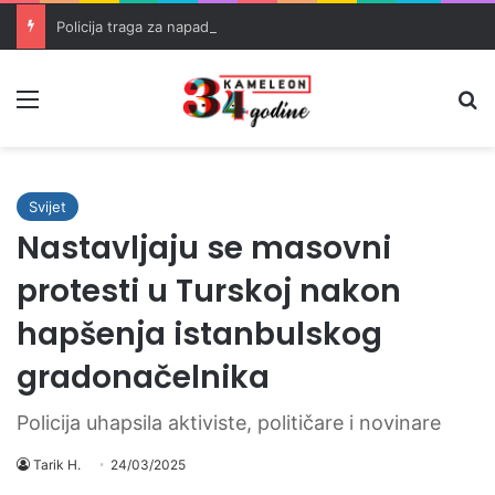
Policija traga za napadačima nakon pucnjave u Brčkom
Meni
Pr
Svijet
Nastavljaju se masovni
protesti u Turskoj nakon
hapšenja istanbulskog
gradonačelnika
Policija uhapsila aktiviste, političare i novinare
Tarik H.
24/03/2025