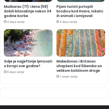
Muškarac (71) i žena (59)
Pijani turisti potopili
dobili bliznakinje nakon 34
brodicu kod Hvara, lokalci
godine borbe
ih snimali i ismijavali
4 days ranije
4 days ranije
Gdje je najjeftinije ljetovati
Makedonac i Britanac
u Evropi ove godine?
uhapšeni kod Šibenika sa
velikom količinom droge
6 days ranije
1 week ranije