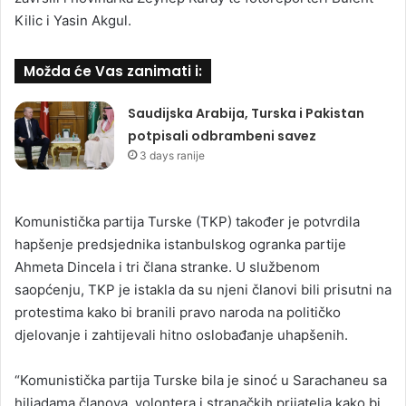
Kilic i Yasin Akgul.
Možda će Vas zanimati i:
Saudijska Arabija, Turska i Pakistan
potpisali odbrambeni savez
3 days ranije
Komunistička partija Turske (TKP) također je potvrdila
hapšenje predsjednika istanbulskog ogranka partije
Ahmeta Dincela i tri člana stranke. U službenom
saopćenju, TKP je istakla da su njeni članovi bili prisutni na
protestima kako bi branili pravo naroda na političko
djelovanje i zahtijevali hitno oslobađanje uhapšenih.
“Komunistička partija Turske bila je sinoć u Sarachaneu sa
hiljadama članova, volontera i stranačkih prijatelja kako bi