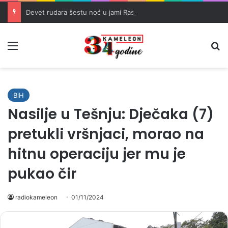
Devet rudara šestu noć u jami Raspotočje traži isplatu dugovanih plaća
Meni
Pr
BiH
Nasilje u Tešnju: Dječaka (7)
pretukli vršnjaci, morao na
hitnu operaciju jer mu je
pukao čir
radiokameleon
01/11/2024