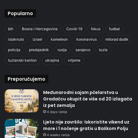
Popularno
bih
Bosna i Hercegovina
Covid-19
fokus
fudbal
istaknuto
izrael
kameleon
koronavirus
milorad dodik
policija
predsjednik
rusija
sarajevo
tuzla
tuzlanski kanton
ukrajina
vrijeme
Preporučujemo
Međunarodni sajam pčelarstva u
Gradačcu okupit će više od 20 izlagača
iz pet zemalja
4 days ranije
Ljeto nije završilo: Iskoristite vikend uz
more i 1 noćenje gratis u Baškom Polju
4 weeks ranije