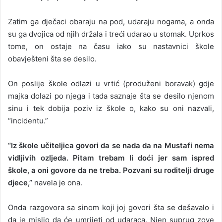
Zatim ga dječaci obaraju na pod, udaraju nogama, a onda
su ga dvojica od njih držala i treći udarao u stomak. Uprkos
tome, on ostaje na času iako su nastavnici škole
obavješteni šta se desilo.
On poslije škole odlazi u vrtić (produženi boravak) gdje
majka dolazi po njega i tada saznaje šta se desilo njenom
sinu i tek dobija poziv iz škole o, kako su oni nazvali,
“incidentu.”
“Iz škole učiteljica govori da se nada da na Mustafi nema
vidljivih ozljeda. Pitam trebam li doći jer sam ispred
škole, a oni govore da ne treba. Pozvani su roditelji druge
djece,”
navela je ona.
Onda razgovora sa sinom koji joj govori šta se dešavalo i
da je mislio da će umrijeti od udaraca. Njen suprug zove