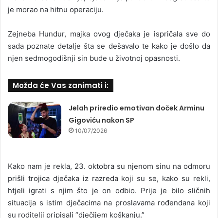
je morao na hitnu operaciju.
Zejneba Hundur, majka ovog dječaka je ispričala sve do
sada poznate detalje šta se dešavalo te kako je došlo da
njen sedmogodišnji sin bude u životnoj opasnosti.
Možda će Vas zanimati i:
Jelah priredio emotivan doček Arminu
Gigoviću nakon SP
10/07/2026
Kako nam je rekla, 23. oktobra su njenom sinu na odmoru
prišli trojica dječaka iz razreda koji su se, kako su rekli,
htjeli igrati s njim što je on odbio. Prije je bilo sličnih
situacija s istim dječacima na proslavama rođendana koji
su roditelji pripisali “dječijem koškanju.”