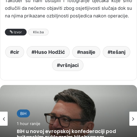
Također su nam ustupili i fotografije dječaka koje smo
odlučili da nećemo objaviti zbog osjetljivosti slučaja dok su
na njima prikazane ozbiljnosti posljedica nakon operacije.
Izvor
Klix.ba
cir
Huso Hodžić
nasilje
tešanj
vršnjaci
BiH
1 hour ranije
BiH u novoj evropskoj konfederaciji pod