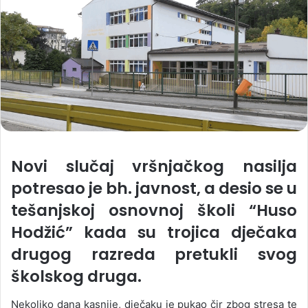
Novi slučaj vršnjačkog nasilja
potresao je bh. javnost, a desio se u
tešanjskoj osnovnoj školi “Huso
Hodžić” kada su trojica dječaka
drugog razreda pretukli svog
školskog druga.
Nekoliko dana kasnije, dječaku je pukao čir zbog stresa te