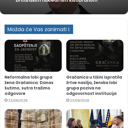
britanskim nuklearnim kišobranom
Možda će Vas zanimati i:
Neformalna lobi grupa
Gračanica u tišini ispratila
žena Gračanica: Danas
žrtve nasilja, ženska lobi
šutimo, sutra tražimo
grupa poziva na
odgovore
odgovornost institucija
23/06/2026
23/06/2026