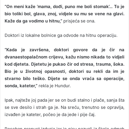
“On meni kaže ‘mama, dođi, puno me boli stomak’… To je
bio toliki bol, glava, znoj, vidjele su mu se vene na glavi.
Kaže da ga vodimo u hitnu,”
prisjeća se ona.
Doktori iz lokalne bolnice ga odvode na hitnu operaciju.
“Kada je završena, doktori govore da je čir na
dvanaestopalačnom crijevu, kažu nismo nikada to vidjeli
kod djeteta. Djetetu je pukao čir od stresa, trauma, šoka.
Bio je u životnoj opasnosti, doktori su rekli da im je
stvarno bilo teško. Dijete se onda vraća sa operacije,
sonda, kateter,”
rekla je Hundur.
Ipak, najteže joj pada jer se on budi stalno i plače, sanja šta
se sve desilo i strah ga je. Na sreću, trenutno se opravlja,
izvađen je kateter, počeo je da jede i pije čaj.
Poseban propust izdvaja jer je nisu nazvali iz škole odmah