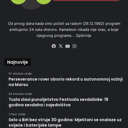
Od prvog dana kada smo počeli sa radom (26.12.1992) program
emitujemo 24 sata dnevno. Kameleon nikada nije stao, a boje
njegovog programa...
Opširnije
Facebook
X
YouTube
Instagram
Najnovije
51 minutes ranije
Perseverance rover oborio rekord u autonomnoj vožnji
na Marsu
54 minutes ranije
Tuzla slavi punoljetstvo Festivala sevdalinke: 18
godina sevdaha i zajedništva
1 hour ranije
Selo u BiH bez struje 30 godina: Mještani se snalaze uz
svijeće i baterijske lampe