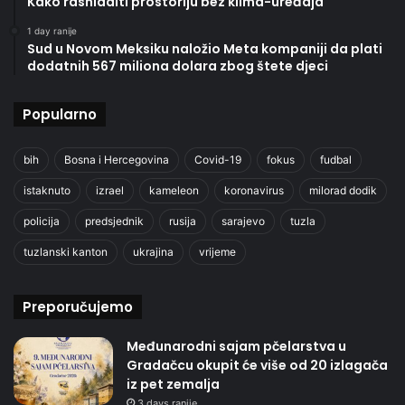
Kako rashladiti prostoriju bez klima-uređaja
1 day ranije
Sud u Novom Meksiku naložio Meta kompaniji da plati
dodatnih 567 miliona dolara zbog štete djeci
Popularno
bih
Bosna i Hercegovina
Covid-19
fokus
fudbal
istaknuto
izrael
kameleon
koronavirus
milorad dodik
policija
predsjednik
rusija
sarajevo
tuzla
tuzlanski kanton
ukrajina
vrijeme
Preporučujemo
Međunarodni sajam pčelarstva u
Gradačcu okupit će više od 20 izlagača
iz pet zemalja
3 days ranije