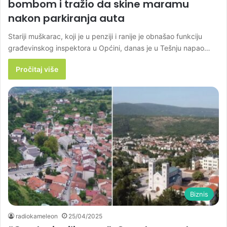
bombom i tražio da skine maramu
nakon parkiranja auta
Stariji muškarac, koji je u penziji i ranije je obnašao funkciju
građevinskog inspektora u Općini, danas je u Tešnju napao…
Pročitaj više
Biznis
radiokameleon
25/04/2025