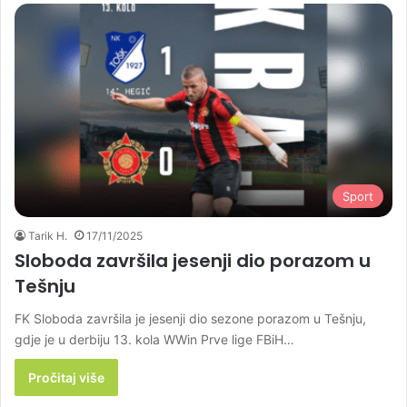
Sport
Tarik H.
17/11/2025
Sloboda završila jesenji dio porazom u
Tešnju
FK Sloboda završila je jesenji dio sezone porazom u Tešnju,
gdje je u derbiju 13. kola WWin Prve lige FBiH…
Pročitaj više