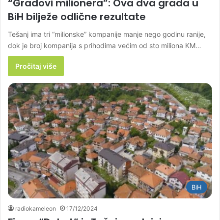
“Gradovi milionera”: Ova dva grada u
BiH bilježe odlične rezultate
Tešanj ima tri “milionske” kompanije manje nego godinu ranije,
dok je broj kompanija s prihodima većim od sto miliona KM…
Pročitaj više
BiH
radiokameleon
17/12/2024