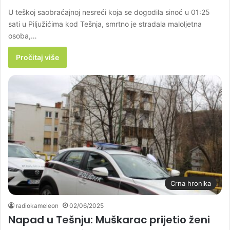
U teškoj saobraćajnoj nesreći koja se dogodila sinoć u 01:25
sati u Piljužićima kod Tešnja, smrtno je stradala maloljetna
osoba,…
Pročitaj više
Crna hronika
radiokameleon
02/06/2025
Napad u Tešnju: Muškarac prijetio ženi