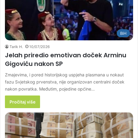
BiH
Tarik H.
10/07/2026
Jelah priredio emotivan doček Arminu
Gigoviću nakon SP
Zmajevima, i pored historijskog uspjeha plasmana u nokaut
fazu Svjetskog prvenstva, nije organizovan centralni doček
nakon povratka. Međutim, pojedine općine…
Pročitaj više