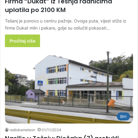
Firma “Dukat” iz Tešnja radnicima
uplatila po 2100 KM
Tešanj je ponovo u centru pažnje. Ovoga puta, vijest stiže iz
firme Dukat mlin i pekare, gdje su odlučili pokazati…
Pročitaj više
BiH
radiokameleon
01/11/2024