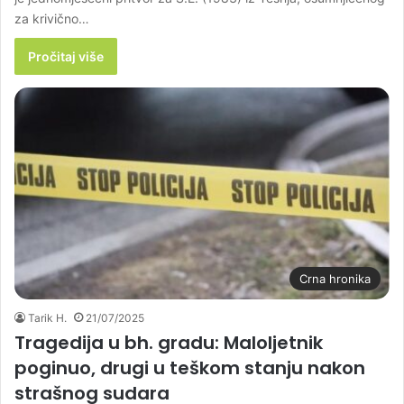
za krivično…
Pročitaj više
Crna hronika
Tarik H.
21/07/2025
Tragedija u bh. gradu: Maloljetnik
poginuo, drugi u teškom stanju nakon
strašnog sudara