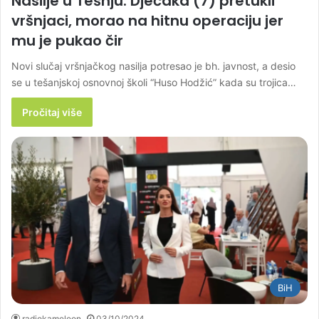
Nasilje u Tešnju: Dječaka (7) pretukli
vršnjaci, morao na hitnu operaciju jer
mu je pukao čir
Novi slučaj vršnjačkog nasilja potresao je bh. javnost, a desio
se u tešanjskoj osnovnoj školi “Huso Hodžić” kada su trojica…
Pročitaj više
BiH
radiokameleon
03/10/2024