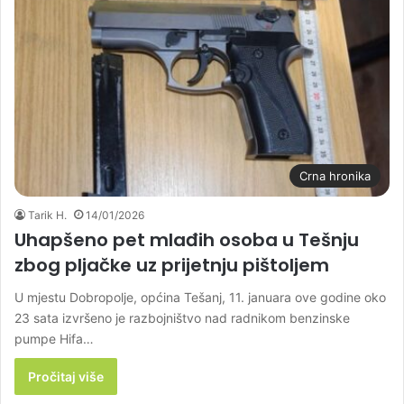
Crna hronika
Tarik H.
14/01/2026
Uhapšeno pet mlađih osoba u Tešnju
zbog pljačke uz prijetnju pištoljem
U mjestu Dobropolje, općina Tešanj, 11. januara ove godine oko
23 sata izvršeno je razbojništvo nad radnikom benzinske
pumpe Hifa…
Pročitaj više