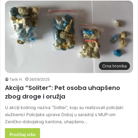
Crna hronika
Tarik H.
26/09/2025
Akcija “Soliter”: Pet osoba uhapšeno
zbog droge i oružja
U akciji kodnog naziva “Soliter”, koju su realizovali policijski
službenici Policijske uprave Doboj u saradnji s MUP-om
Zeničko-dobojskog kantona, uhapšeno…
Pročitaj više