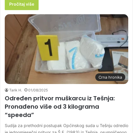
Pročitaj više
Crna hronika
Tarik H.
01/08/2025
Određen pritvor muškarcu iz Tešnja:
Pronađeno više od 3 kilograma
“speeda”
Sudija za prethodni postupak Općinskog suda u Tešnju odredio
je jednomjesečni pritvor za Š.E. (1983) iz Tešnja, osumnjičenog