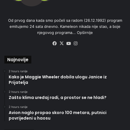
Od prvog dana kada smo počeli sa radom (26.12.1992) program
emitujemo 24 sata dnevno. Kameleon nikada nije stao, a boje
njegovog programa...
Opširnije
Facebook
X
YouTube
Instagram
Najnovije
2 hours ranije
Kako je Maggie Wheeler dobila ulogu Janice iz
Prijatelja
2 hours ranije
Zašto klima uređaj radi, a prostor se ne hladi?
2 hours ranije
Avion naglo propao skoro 100 metara, putnici
povrijeđeni u haosu