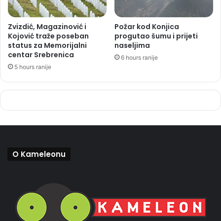
Zvizdić, Magazinović i
Požar kod Konjica
Kojović traže poseban
progutao šumu i prijeti
status za Memorijalni
naseljima
centar Srebrenica
6 hours ranije
5 hours ranije
O Kameleonu