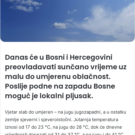
Danas će u Bosni i Hercegovini
preovladavati sunčano vrijeme uz
malu do umjerenu oblačnost.
Poslije podne na zapadu Bosne
moguć je lokalni pljusak.
Vjetar slab do umjeren – na jugu jugozapadni, a u ostatku
zemlje sjeverni i sjeveroistočni. Jutarnja temperatura
iznosi od 17 do 23 °C, na jugu do 28 °C, dok će dnevne
vrijednosti dosezati od 31 do 37 °C, a na jugu i do 41 °C.