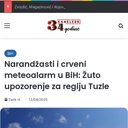
Zvizdić, Magazinović i Kojović traže poseban status za Memorijalni centar Srebrenica
Meni
Pr
BiH
Narandžasti i crveni
meteoalarm u BiH: Žuto
upozorenje za regiju Tuzle
Tarik H.
13/08/2025