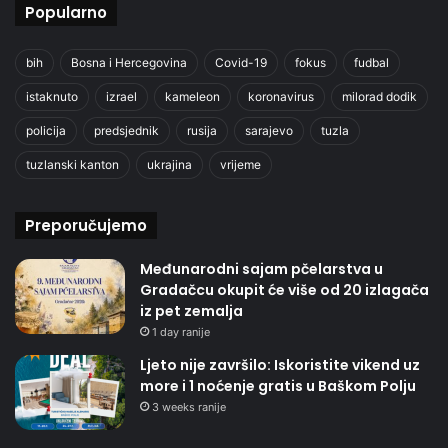
Popularno
bih
Bosna i Hercegovina
Covid-19
fokus
fudbal
istaknuto
izrael
kameleon
koronavirus
milorad dodik
policija
predsjednik
rusija
sarajevo
tuzla
tuzlanski kanton
ukrajina
vrijeme
Preporučujemo
Međunarodni sajam pčelarstva u
Gradačcu okupit će više od 20 izlagača
iz pet zemalja
1 day ranije
Ljeto nije završilo: Iskoristite vikend uz
more i 1 noćenje gratis u Baškom Polju
3 weeks ranije