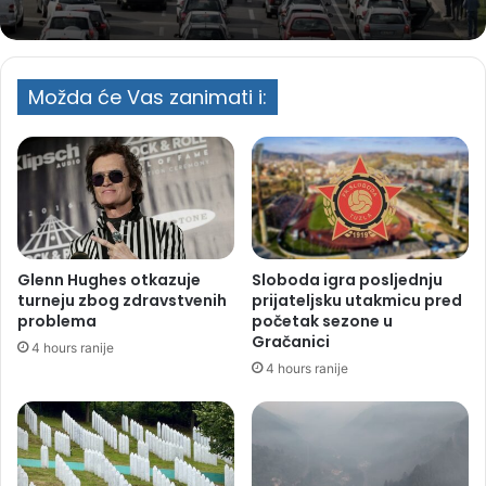
Možda će Vas zanimati i:
Glenn Hughes otkazuje
Sloboda igra posljednju
turneju zbog zdravstvenih
prijateljsku utakmicu pred
problema
početak sezone u
Gračanici
4 hours ranije
4 hours ranije