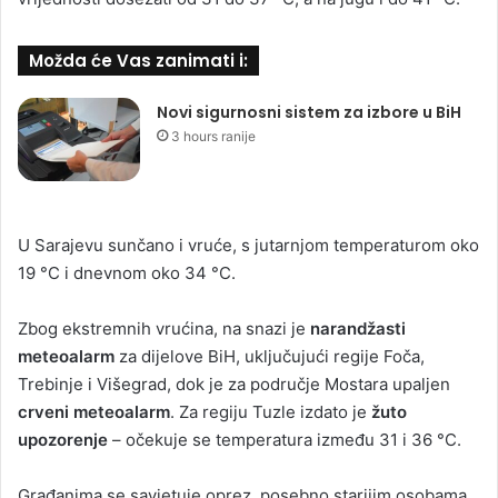
Možda će Vas zanimati i:
Novi sigurnosni sistem za izbore u BiH
3 hours ranije
U Sarajevu sunčano i vruće, s jutarnjom temperaturom oko
19 °C i dnevnom oko 34 °C.
Zbog ekstremnih vrućina, na snazi je
narandžasti
meteoalarm
za dijelove BiH, uključujući regije Foča,
Trebinje i Višegrad, dok je za područje Mostara upaljen
crveni meteoalarm
. Za regiju Tuzle izdato je
žuto
upozorenje
– očekuje se temperatura između 31 i 36 °C.
Građanima se savjetuje oprez, posebno starijim osobama,