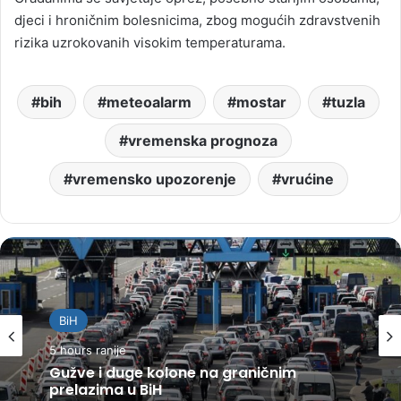
djeci i hroničnim bolesnicima, zbog mogućih zdravstvenih
rizika uzrokovanih visokim temperaturama.
bih
meteoalarm
mostar
tuzla
vremenska prognoza
vremensko upozorenje
vrućine
BiH
5 hours ranije
Gužve i duge kolone na graničnim
prelazima u BiH