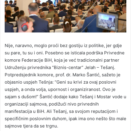
Nije, naravno, moglo proći bez gostiju iz politike, jer gdje
su pare, tu su i oni. Posebno se isticala podrška Privredne
komore Federacije BiH, koja je već tradicionalni partner
Udruženju privrednika “Biznis-centar” Jelah – Tešanj.
Potpredsjednik komore, prof. dr. Marko Šantić, sažeto je
objasnio uspjeh Tešnja: “Geni su krivi za ovaj poslovni
uspjeh, a onda volja, upornost i organiziranost. Ovo je
sajam s dušom!” Šantić dodaje kako Tešanj i Mostar vode u
organizaciji sajmova, podižući nivo privrednih
manifestacija u BiH. Ali Tešanj, sa svojom reputacijom i
specifičnim poslovnim duhom, ipak ima ono nešto što male
sajmove tjera da se trgnu.