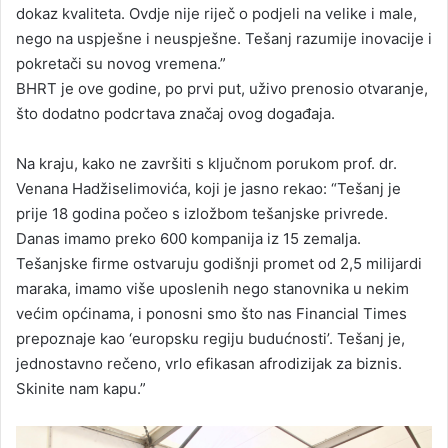
dokaz kvaliteta. Ovdje nije riječ o podjeli na velike i male,
nego na uspješne i neuspješne. Tešanj razumije inovacije i
pokretači su novog vremena.”
BHRT je ove godine, po prvi put, uživo prenosio otvaranje,
što dodatno podcrtava značaj ovog događaja.
Na kraju, kako ne završiti s ključnom porukom prof. dr.
Venana Hadžiselimovića, koji je jasno rekao: “Tešanj je
prije 18 godina počeo s izložbom tešanjske privrede.
Danas imamo preko 600 kompanija iz 15 zemalja.
Tešanjske firme ostvaruju godišnji promet od 2,5 milijardi
maraka, imamo više uposlenih nego stanovnika u nekim
većim općinama, i ponosni smo što nas Financial Times
prepoznaje kao ‘europsku regiju budućnosti’. Tešanj je,
jednostavno rečeno, vrlo efikasan afrodizijak za biznis.
Skinite nam kapu.”