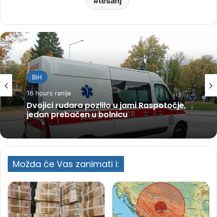
tešanj
BiH
16 hours ranije
Dvojici rudara pozlilo u jami Raspotočje,
jedan prebačen u bolnicu
Možda će Vas zanimati i: