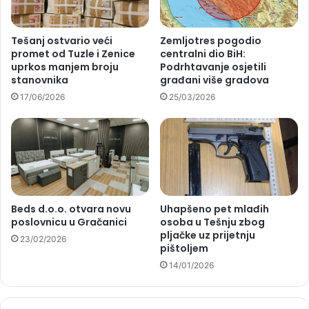
Tešanj ostvario veći
Zemljotres pogodio
promet od Tuzle i Zenice
centralni dio BiH:
uprkos manjem broju
Podrhtavanje osjetili
stanovnika
građani više gradova
17/06/2026
25/03/2026
Beds d.o.o. otvara novu
Uhapšeno pet mlađih
poslovnicu u Gračanici
osoba u Tešnju zbog
pljačke uz prijetnju
23/02/2026
pištoljem
14/01/2026