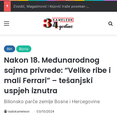
Zvizdić, Magazinović i Kojović traže poseban status za Memorijalni centar Srebrenica
Meni
Pr
BiH
Biznis
Nakon 18. Međunarodnog
sajma privrede: “Velike ribe i
mali Ferrari” – tešanjski
uspjeh iznutra
Bilionsko parče zemlje Bosne i Hercegovine
radiokameleon
03/10/2024