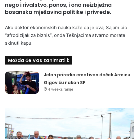
nego i rivalstvo, ponos, i ona neizbježna
bosanska mješavina politike i privrede.
Ako doktor ekonomskih nauka kaže da je ovaj Sajam bio
“afrodizijak za biznis”, onda Tešnjacima stvarno morate
skinuti kapu.
Možda će Vas zanimati i:
Jelah priredio emotivan doček Arminu
Gigoviću nakon SP
4 weeks ranije