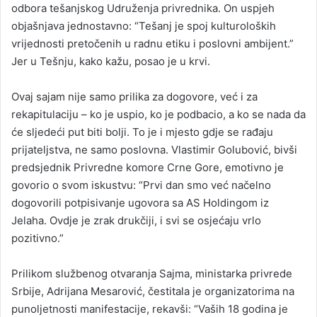
odbora tešanjskog Udruženja privrednika. On uspjeh
objašnjava jednostavno: “Tešanj je spoj kulturoloških
vrijednosti pretočenih u radnu etiku i poslovni ambijent.”
Jer u Tešnju, kako kažu, posao je u krvi.
Ovaj sajam nije samo prilika za dogovore, već i za
rekapitulaciju – ko je uspio, ko je podbacio, a ko se nada da
će sljedeći put biti bolji. To je i mjesto gdje se rađaju
prijateljstva, ne samo poslovna. Vlastimir Golubović, bivši
predsjednik Privredne komore Crne Gore, emotivno je
govorio o svom iskustvu: “Prvi dan smo već načelno
dogovorili potpisivanje ugovora sa AS Holdingom iz
Jelaha. Ovdje je zrak drukčiji, i svi se osjećaju vrlo
pozitivno.”
Prilikom službenog otvaranja Sajma, ministarka privrede
Srbije, Adrijana Mesarović, čestitala je organizatorima na
punoljetnosti manifestacije, rekavši: “Vaših 18 godina je