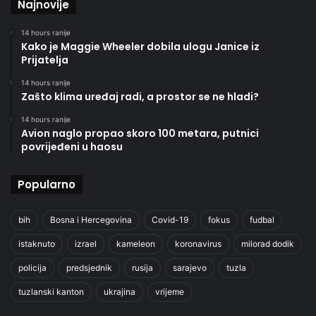
Najnovije
14 hours ranije
Kako je Maggie Wheeler dobila ulogu Janice iz
Prijatelja
14 hours ranije
Zašto klima uređaj radi, a prostor se ne hladi?
14 hours ranije
Avion naglo propao skoro 100 metara, putnici
povrijeđeni u haosu
Popularno
bih
Bosna i Hercegovina
Covid-19
fokus
fudbal
istaknuto
izrael
kameleon
koronavirus
milorad dodik
policija
predsjednik
rusija
sarajevo
tuzla
tuzlanski kanton
ukrajina
vrijeme