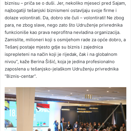
biznisu – priča se o duši. Jer, nekoliko mjeseci pred Sajam,
najbogatiji tešanjski biznismeni ostavljaju svoje firme i
dolaze volontirati. Da, dobro ste čuli – volontirati! Ne zbog
para, ne zbog slave, nego zato što Udruženje privrednika
funkcioniše kao prava neprofitna nevladina organizacija.
Zamislite, milioneri koji s osmijehom rade za opće dobro, a
Tešanj postaje mjesto gdje su biznis i zajednica
isprepleteni na način koji je rijedak, čak i na globalnom
nivou”, kaže Berina Šišić, koja je jedina profesionalno
zaposlena u tešanjsko-jelaškom Udruženju privrednika
“Biznis-centar”.