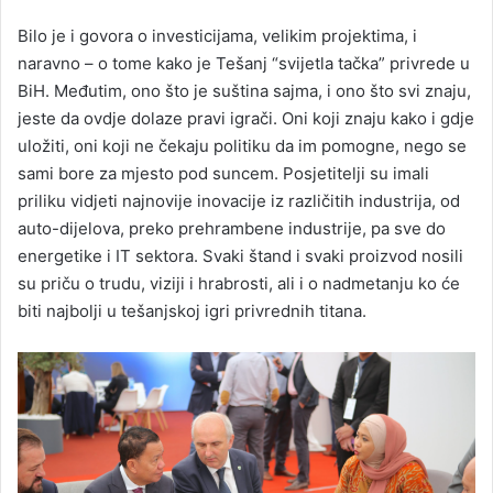
Bilo je i govora o investicijama, velikim projektima, i
naravno – o tome kako je Tešanj “svijetla tačka” privrede u
BiH. Međutim, ono što je suština sajma, i ono što svi znaju,
jeste da ovdje dolaze pravi igrači. Oni koji znaju kako i gdje
uložiti, oni koji ne čekaju politiku da im pomogne, nego se
sami bore za mjesto pod suncem. Posjetitelji su imali
priliku vidjeti najnovije inovacije iz različitih industrija, od
auto-dijelova, preko prehrambene industrije, pa sve do
energetike i IT sektora. Svaki štand i svaki proizvod nosili
su priču o trudu, viziji i hrabrosti, ali i o nadmetanju ko će
biti najbolji u tešanjskoj igri privrednih titana.