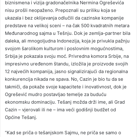
biznismena i vizija gradonačelnika Nermina Ogreševića
nisu prošli neopaženo. Prepoznali su priliku koja se
ukazala i bez oklijevanja odlučili da cazinske kompanije
predstave na velikoj sceni – na čak 500 kvadratnih metara
Međunarodnog sajma u Tešnju. Dok je zemlja-partner bila
daleka, ali mnogoljudna Indonezija, koja je privukla pažnju
svojom šarolikom kulturom i poslovnim mogućnostima,
Srbija je pokazala svoju moć. Privredna komora Srbije, na
impresivno uređenom štandu, izložila je proizvode svojih
12 najvećih kompanija, jasno signalizirajući da regionalna
konkurencija nikada ne spava. No, Cazin je bio tu da se
takmiči, da pokaže svoje kapacitete i inovativnost, dok je
Ogrešević mudro postavljao temelje za buduću
ekonomsku dominaciju. Tešanj možda drži ime, ali Grad
Cazin – vjerovali ili ne – ima veći godišnji budžet od
Općine Tešanj.
“Kad se priča o tešanjskom Sajmu, ne priča se samo o