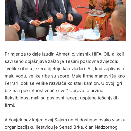
Primjer za to daje Izudin Ahmetlić, vlasnik HIFA-OIL-a, koji
savršeno objašnjava zašto je Tešanj poslovna zvijezda:
“Velike ribe u jezeru djeluju kao vladari. Ali, kad zaplivaš u
malu vodu, velike ribe su spore. Male firme manevrišu kao
Ferrari, dok se velike razvlače ko stari kamion. U ovoj igri
brzina i pokretnost znače sve.” Upravo ta brzina i
fleksibilnost mali su poslovni recept uspjeha tešanjskih
firmi.
A čovjek bez kojeg ovaj Sajam ne bi dostigao ovako visoku
organizacijsku ljestvicu je Senad Brka, član Nadzornog