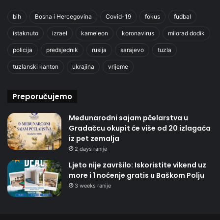
bih
Bosna i Hercegovina
Covid-19
fokus
fudbal
istaknuto
izrael
kameleon
koronavirus
milorad dodik
policija
predsjednik
rusija
sarajevo
tuzla
tuzlanski kanton
ukrajina
vrijeme
Preporučujemo
Međunarodni sajam pčelarstva u
Gradačcu okupit će više od 20 izlagača
iz pet zemalja
2 days ranije
Ljeto nije završilo: Iskoristite vikend uz
more i 1 noćenje gratis u Baškom Polju
3 weeks ranije