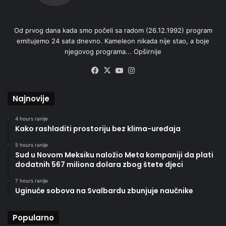
Od prvog dana kada smo počeli sa radom (26.12.1992) program
emitujemo 24 sata dnevno. Kameleon nikada nije stao, a boje
njegovog programa...
Opširnije
Facebook
X
YouTube
Instagram
Najnovije
4 hours ranije
Kako rashladiti prostoriju bez klima-uređaja
5 hours ranije
Sud u Novom Meksiku naložio Meta kompaniji da plati
dodatnih 567 miliona dolara zbog štete djeci
7 hours ranije
Uginuće sobova na Svalbardu zbunjuje naučnike
Popularno