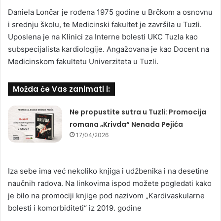
Daniela Lončar je rođena 1975 godine u Brčkom a osnovnu
i srednju školu, te Medicinski fakultet je završila u Tuzli.
Uposlena je na Klinici za Interne bolesti UKC Tuzla kao
subspecijalista kardiologije. Angažovana je kao Docent na
Medicinskom fakultetu Univerziteta u Tuzli.
Možda će Vas zanimati i:
Ne propustite sutra u Tuzli: Promocija
romana „Krivda“ Nenada Pejića
17/04/2026
Iza sebe ima već nekoliko knjiga i udžbenika i na desetine
naučnih radova. Na linkovima ispod možete pogledati kako
je bilo na promociji knjige pod nazivom „Kardivaskularne
bolesti i komorbiditeti“ iz 2019. godine