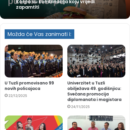
Korpa su kombinacija koju vrijedi
zapamtiti
Možda će Vas zanimati i:
U Tuzli promovisano 99
Univerzitet u Tuzli
novih policajaca
obilježava 49. godišnjicu:
Svečana promocija
22/12/2025
diplomanata i magistara
24/11/2025