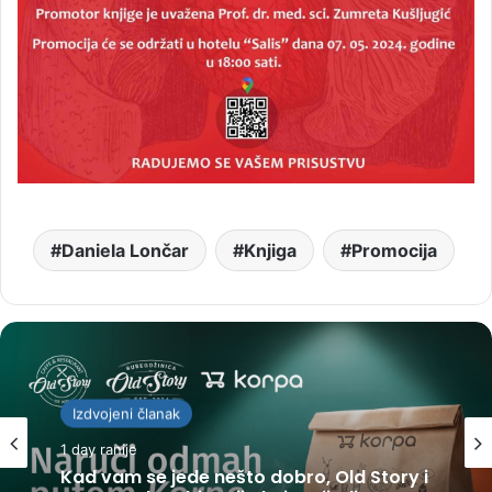
Daniela Lončar
Knjiga
Promocija
Izdvojeni članak
1 day ranije
Kad vam se jede nešto dobro, Old Story i