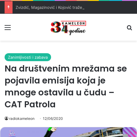
Zvizdić, Magazinović i Kojović traže poseban status za Memorijalni centar Srebrenica
Meni
Pr
Zanimljivosti i zabava
Na društvenim mrežama se
pojavila emisija koja je
mnoge ostavila u čudu –
CAT Patrola
radiokameleon
12/06/2020