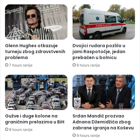
Glenn Hughes otkazuje
Dvojici rudara pozlilo u
turneju zbog zdravstvenih
jami Raspotočje, jedan
problema
prebačen u bolnicu
7 hours ranije
8 hours ranije
Gužve i duge kolone na
Srđan Mandić prozvao
graničnim prelazima u BiH
Adnana Džemidžića zbog
zabrane igranja na Koševu
8 hours ranije
9 hours ranije