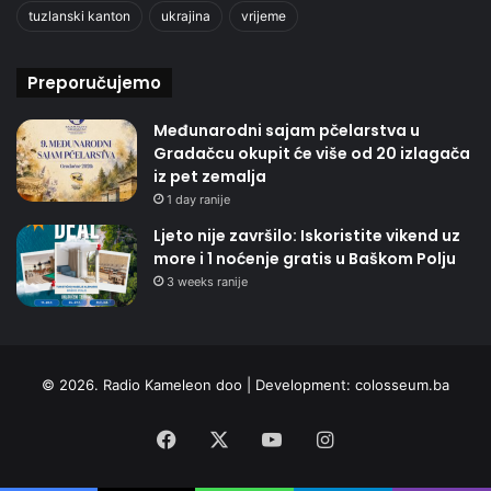
tuzlanski kanton
ukrajina
vrijeme
Preporučujemo
Međunarodni sajam pčelarstva u
Gradačcu okupit će više od 20 izlagača
iz pet zemalja
1 day ranije
Ljeto nije završilo: Iskoristite vikend uz
more i 1 noćenje gratis u Baškom Polju
3 weeks ranije
© 2026. Radio Kameleon doo | Development:
colosseum.ba
Facebook
X
YouTube
Instagram