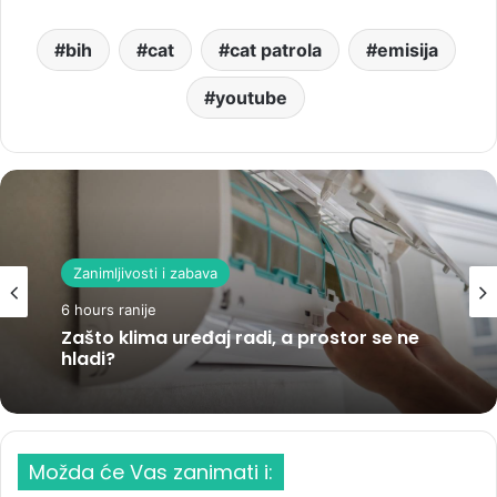
bih
cat
cat patrola
emisija
youtube
Zanimljivosti i zabava
6 hours ranije
Zašto klima uređaj radi, a prostor se ne
hladi?
Možda će Vas zanimati i: