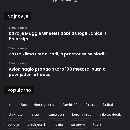
Najnovije
6 hours ranije
Kako je Maggie Wheeler dobila ulogu Janice iz
Prijatelja
6 hours ranije
Zašto klima uređaj radi, a prostor se ne hladi?
6 hours ranije
Avion naglo propao skoro 100 metara, putnici
povrijeđeni u haosu
Popularno
bih
Bosna i Hercegovina
Covid-19
fokus
fudbal
istaknuto
izrael
kameleon
koronavirus
milorad dodik
policija
predsjednik
rusija
sarajevo
tuzla