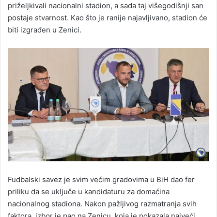
priželjkivali nacionalni stadion, a sada taj višegodišnji san
postaje stvarnost. Kao što je ranije najavljivano, stadion će
biti izgrađen u Zenici.
Fudbalski savez je svim većim gradovima u BiH dao fer
priliku da se uključe u kandidaturu za domaćina
nacionalnog stadiona. Nakon pažljivog razmatranja svih
faktora, izbor je pao na Zenicu, koja je pokazala najveći