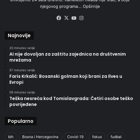
njegovog programa...
Opširnije
Facebook
X
YouTube
Instagram
Najnovije
20 minutes ranije
AI nije dovoljan za zaštitu zajednica na društvenim
mrežama
57 minutes ranije
Faris Krkalić: Bosanski golman koji brani za Ilves u
Evropi
59 minutes ranije
Teška nesreća kod Tomislavgrada: Četiri osobe teško
povrijeđene
Popularno
bih
Bosna i Hercegovina
Covid-19
fokus
fudbal