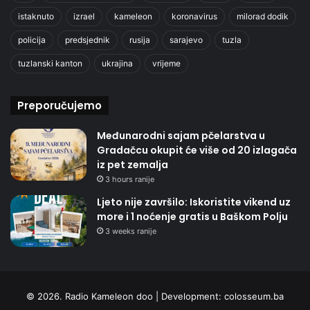
istaknuto
izrael
kameleon
koronavirus
milorad dodik
policija
predsjednik
rusija
sarajevo
tuzla
tuzlanski kanton
ukrajina
vrijeme
Preporučujemo
Međunarodni sajam pčelarstva u
Gradačcu okupit će više od 20 izlagača
iz pet zemalja
3 hours ranije
Ljeto nije završilo: Iskoristite vikend uz
more i 1 noćenje gratis u Baškom Polju
3 weeks ranije
© 2026. Radio Kameleon doo | Development:
colosseum.ba