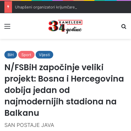
Uhapšeni organizatori krijumčarenja migranata preko BiH i Balkana
Meni
Pr
BiH
Sport
Vijesti
N/FSBiH započinje veliki
projekt: Bosna i Hercegovina
dobija jedan od
najmodernijih stadiona na
Balkanu
SAN POSTAJE JAVA