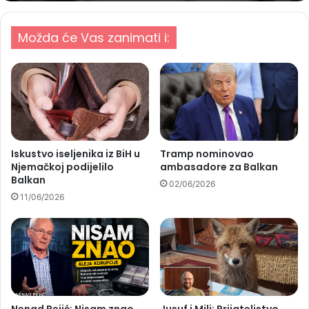
Možda će Vas zanimati i:
Iskustvo iseljenika iz BiH u
Tramp nominovao
Njemačkoj podijelilo
ambasadore za Balkan
Balkan
02/06/2026
11/06/2026
Nenad Pejić: Nisam znao
Jusuf i Mili: Prijateljstvo