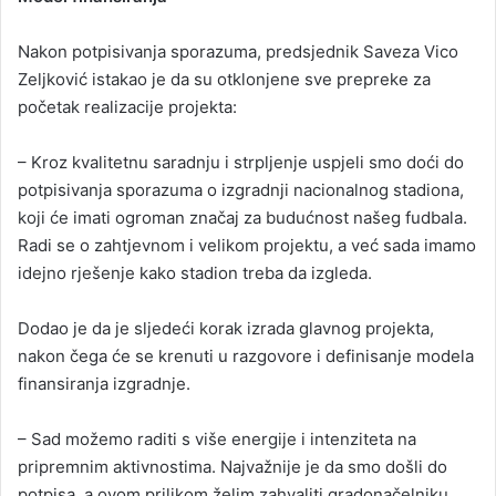
Nakon potpisivanja sporazuma, predsjednik Saveza Vico
Zeljković istakao je da su otklonjene sve prepreke za
početak realizacije projekta:
– Kroz kvalitetnu saradnju i strpljenje uspjeli smo doći do
potpisivanja sporazuma o izgradnji nacionalnog stadiona,
koji će imati ogroman značaj za budućnost našeg fudbala.
Radi se o zahtjevnom i velikom projektu, a već sada imamo
idejno rješenje kako stadion treba da izgleda.
Dodao je da je sljedeći korak izrada glavnog projekta,
nakon čega će se krenuti u razgovore i definisanje modela
finansiranja izgradnje.
– Sad možemo raditi s više energije i intenziteta na
pripremnim aktivnostima. Najvažnije je da smo došli do
potpisa, a ovom prilikom želim zahvaliti gradonačelniku